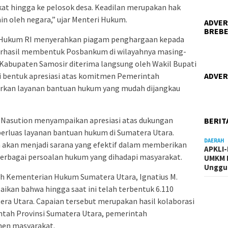
at hingga ke pelosok desa. Keadilan merupakan hak
in oleh negara,” ujar Menteri Hukum.
ADVER
BREBE
i Hukum RI menyerahkan piagam penghargaan kepada
rhasil membentuk Posbankum di wilayahnya masing-
abupaten Samosir diterima langsung oleh Wakil Bupati
ai bentuk apresiasi atas komitmen Pemerintah
ADVER
rkan layanan bantuan hukum yang mudah dijangkau
 Nasution menyampaikan apresiasi atas dukungan
BERIT
luas layanan bantuan hukum di Sumatera Utara.
DAERAH
akan menjadi sarana yang efektif dalam memberikan
APKLI
erbagai persoalan hukum yang dihadapi masyarakat.
UMKM R
Unggul
ah Kementerian Hukum Sumatera Utara, Ignatius M.
ikan bahwa hingga saat ini telah terbentuk 6.110
ra Utara. Capaian tersebut merupakan hasil kolaborasi
tah Provinsi Sumatera Utara, pemerintah
men masyarakat.