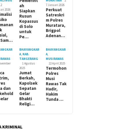
Pemerint
UKLINGG
MURATARA
2
12
ah
7 Januari 2026
Perkuat
ari 2026
Siapkan
imalisi
Satreskri
Rusun
siko
m Polres
Kopassus
amanan
Muratara,
di Solo
ik
Brigpol
untuk
sial,
Adenan…
Pe…
t Sam…
YANGKAR
BHAYANGKAR
BHAYANGKAR
A
,
KAB.
A
,
IRAWAS
TANGERANG
MUSIRAWAS
November
1 Agustus
22 April 2025
Termohon
2025
ca
Jumat
Polres
trim,
Berkah,
Musi
res
Kapolsek
Rawas Tak
a dan
Sepatan
Hadir,
kehold
Gelar
Hakim
Gelar
Bhakti
Tunda …
Religi…
A KRIMINAL