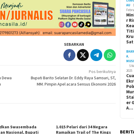
LUB
AU
Febru
Min
r Ri
Ke
Tit
Kru
Sa
SEBARKAN
BHA
A
,
MUS
5 
2025
Pos berikutnya
Cua
tu Dewa
Bupati Barito Selatan Dr. Eddy Raya Samsuri, ST,
Eks
n
MM. Pimpin Apel acara Sensus Ekonomi 2026
Pol
Mur
Sta
er 
A…
dkan Swasembada
1.015 Pelari dari 34 Negara
BERIT
an Nasional, Bupati
Ramaikan Trail of The Kings