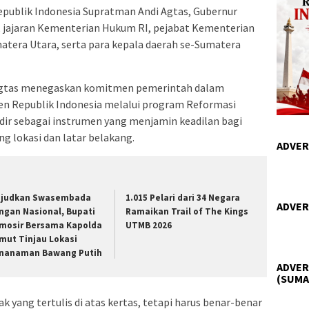
epublik Indonesia Supratman Andi Agtas, Gubernur
, jajaran Kementerian Hukum RI, pejabat Kementerian
atera Utara, serta para kepala daerah se-Sumatera
Agtas menegaskan komitmen pemerintah dalam
en Republik Indonesia melalui program Reformasi
ir sebagai instrumen yang menjamin keadilan bagi
 lokasi dan latar belakang.
ADVER
judkan Swasembada
1.015 Pelari dari 34 Negara
ADVER
ngan Nasional, Bupati
Ramaikan Trail of The Kings
mosir Bersama Kapolda
UTMB 2026
mut Tinjau Lokasi
nanaman Bawang Putih
ADVER
(SUMA
 yang tertulis di atas kertas, tetapi harus benar-benar