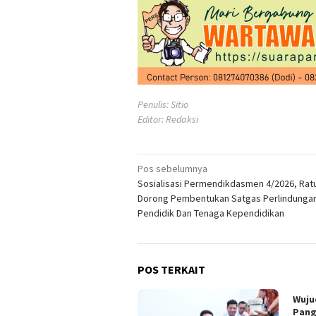
Penulis: Sitio
Editor: Redaksi
Navigasi
Pos sebelumnya
Sosialisasi Permendikdasmen 4/2026, Ra
pos
Dorong Pembentukan Satgas Perlindunga
Pendidik Dan Tenaga Kependidikan
POS TERKAIT
Wuju
Pang