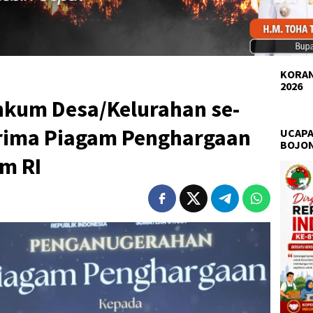
KORAN
2026
kum Desa/Kelurahan se-
rima Piagam Penghargaan
UCAPA
BOJO
m RI