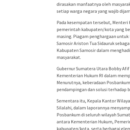
dirasakan manfaatnya oleh masyarak
setiap warga negara yang wajib dijam
Pada kesempatan tersebut, Menter
pemerintah kabupaten/kota yang be
masing. Piagam penghargaan untuk K
Samosir Ariston Tua Sidauruk sebag
Kabupaten Samosir dalam menghadi
masyarakat.
Gubernur Sumatera Utara Bobby Afif
Kementerian Hukum RI dalam memper
Menurutnya, keberadaan Posbankum 
pendampingan dan solusi terhadap b
Sementara itu, Kepala Kantor Wilay
Silalahi, dalam laporannya menyampa
Posbankum di seluruh wilayah Sumate
antara Kementerian Hukum, Pemerin
kabupaten/kota, serta berbagai ele