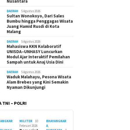
Nusantara
DAERAH
5 Agustus 2026
Sultan Wonokoyo, Dari Sales
Bumbu hingga Penggagas Wisata
Juang Hamid Rusdi di Kota
Malang
DAERAH
5 Agustus 2026
Mahasiswa KKN Kolaboratif
UNISDA–UNHASY Luncurkan
Modul Ajar Interaktif Pemilahan
Sampah untuk Anaj Usia Dini
DAERAH
5 Agustus 2026
Waduk Malahayu, Pesona Wisata
Alam Brebes yang Kini Semakin
Nyaman Dikunjungi
 TNI – POLRI
YANGKAR
MILITER
10
BHAYANGKAR
Februari 2026
A
,