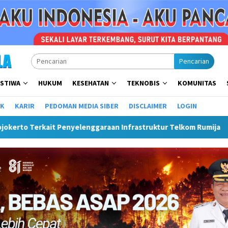
Pencarian
ISTIWA
HUKUM
KESEHATAN
TEKNOBIS
KOMUNITAS
IK
KARIR
PEDOMAN MEDIA SIBER
DISCLAIMER
LOGIN
garaan Infrastruktur Telkom Rumija
Plt Bupati Hendri M