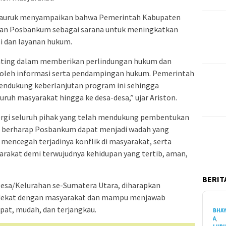
Sidauruk menyampaikan bahwa Pemerintah Kabupaten
an Posbankum sebagai sarana untuk meningkatkan
i dan layanan hukum.
ting dalam memberikan perlindungan hukum dan
eh informasi serta pendampingan hukum. Pemerintah
ndukung keberlanjutan program ini sehingga
ruh masyarakat hingga ke desa-desa,” ujar Ariston.
nergi seluruh pihak yang telah mendukung pembentukan
a berharap Posbankum dapat menjadi wadah yang
ncegah terjadinya konflik di masyarakat, serta
akat demi terwujudnya kehidupan yang tertib, aman,
BERITA
sa/Kelurahan se-Sumatera Utara, diharapkan
dekat dengan masyarakat dan mampu menjawab
pat, mudah, dan terjangkau.
BHA
A
,