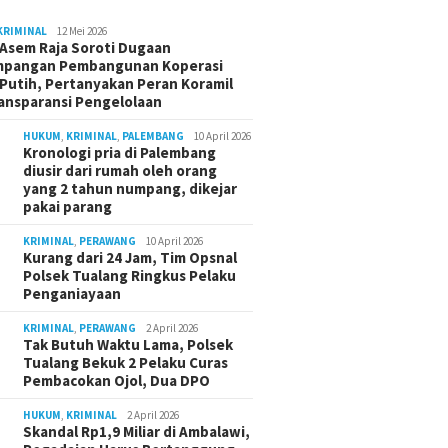
KRIMINAL
12 Mei 2026
Asem Raja Soroti Dugaan
mpangan Pembangunan Koperasi
Putih, Pertanyakan Peran Koramil
ansparansi Pengelolaan
HUKUM
,
KRIMINAL
,
PALEMBANG
10 April 2026
Kronologi pria di Palembang
diusir dari rumah oleh orang
yang 2 tahun numpang, dikejar
pakai parang
KRIMINAL
,
PERAWANG
10 April 2026
Kurang dari 24 Jam, Tim Opsnal
Polsek Tualang Ringkus Pelaku
Penganiayaan
KRIMINAL
,
PERAWANG
2 April 2026
Tak Butuh Waktu Lama, Polsek
Tualang Bekuk 2 Pelaku Curas
Pembacokan Ojol, Dua DPO
HUKUM
,
KRIMINAL
2 April 2026
Skandal Rp1,9 Miliar di Ambalawi,