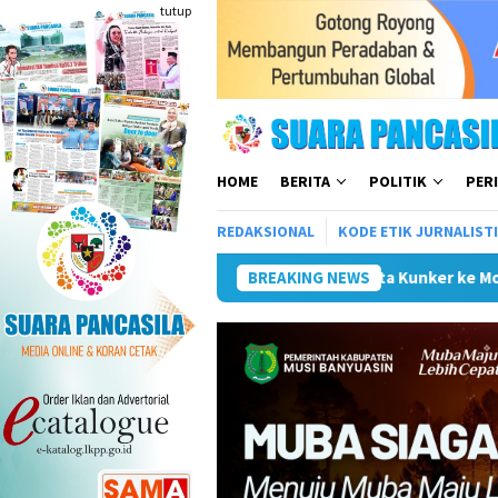
Loncat
tutup
ke
konten
HOME
BERITA
POLITIK
PER
REDAKSIONAL
KODE ETIK JURNALIST
Wali Kota Kunker ke Mojokerto Terkait Penyeleng
BREAKING NEWS