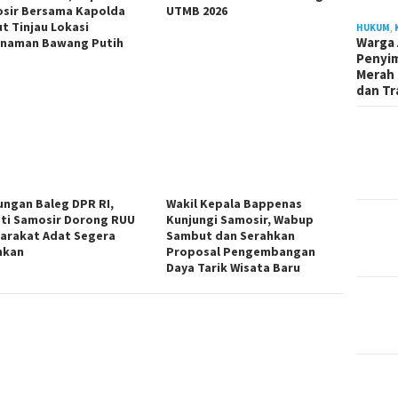
sir Bersama Kapolda
UTMB 2026
t Tinjau Lokasi
HUKUM
,
Warga 
naman Bawang Putih
Penyi
Merah 
dan Tr
ungan Baleg DPR RI,
Wakil Kepala Bappenas
ti Samosir Dorong RUU
Kunjungi Samosir, Wabup
arakat Adat Segera
Sambut dan Serahkan
hkan
Proposal Pengembangan
Daya Tarik Wisata Baru