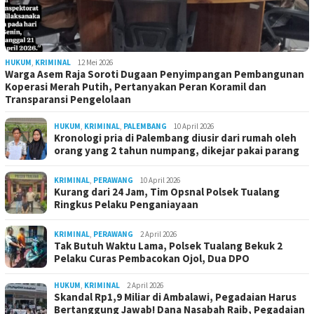
HUKUM
,
KRIMINAL
12 Mei 2026
Warga Asem Raja Soroti Dugaan Penyimpangan Pembangunan
Koperasi Merah Putih, Pertanyakan Peran Koramil dan
Transparansi Pengelolaan
HUKUM
,
KRIMINAL
,
PALEMBANG
10 April 2026
Kronologi pria di Palembang diusir dari rumah oleh
orang yang 2 tahun numpang, dikejar pakai parang
KRIMINAL
,
PERAWANG
10 April 2026
Kurang dari 24 Jam, Tim Opsnal Polsek Tualang
Ringkus Pelaku Penganiayaan
KRIMINAL
,
PERAWANG
2 April 2026
Tak Butuh Waktu Lama, Polsek Tualang Bekuk 2
Pelaku Curas Pembacokan Ojol, Dua DPO
HUKUM
,
KRIMINAL
2 April 2026
Skandal Rp1,9 Miliar di Ambalawi, Pegadaian Harus
Bertanggung Jawab! Dana Nasabah Raib, Pegadaian