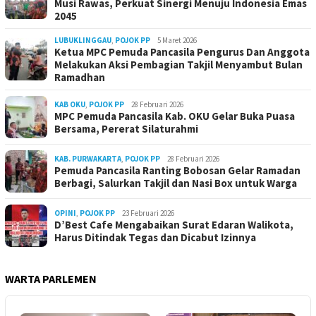
Musi Rawas, Perkuat Sinergi Menuju Indonesia Emas
2045
LUBUKLINGGAU
,
POJOK PP
5 Maret 2026
Ketua MPC Pemuda Pancasila Pengurus Dan Anggota
Melakukan Aksi Pembagian Takjil Menyambut Bulan
Ramadhan
KAB OKU
,
POJOK PP
28 Februari 2026
MPC Pemuda Pancasila Kab. OKU Gelar Buka Puasa
Bersama, Pererat Silaturahmi
KAB. PURWAKARTA
,
POJOK PP
28 Februari 2026
Pemuda Pancasila Ranting Bobosan Gelar Ramadan
Berbagi, Salurkan Takjil dan Nasi Box untuk Warga
OPINI
,
POJOK PP
23 Februari 2026
D’Best Cafe Mengabaikan Surat Edaran Walikota,
Harus Ditindak Tegas dan Dicabut Izinnya
WARTA PARLEMEN