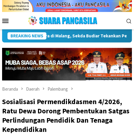
Loncat
ke
konten
Menu
Mobile
tur Kebudayaan
BREAKING NEWS
Wakil Wali Kota Lepas Lomba Gerak Jalan
Beranda
Daerah
Palembang
Sosialisasi Permendikdasmen 4/2026,
Ratu Dewa Dorong Pembentukan Satgas
Perlindungan Pendidik Dan Tenaga
Kependidikan