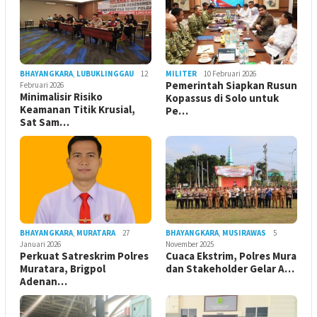
BHAYANGKARA
,
LUBUKLINGGAU
12
MILITER
10 Februari 2026
Pemerintah Siapkan Rusun
Februari 2026
Minimalisir Risiko
Kopassus di Solo untuk
Keamanan Titik Krusial,
Pe…
Sat Sam…
BHAYANGKARA
,
MURATARA
27
BHAYANGKARA
,
MUSIRAWAS
5
Januari 2026
November 2025
Perkuat Satreskrim Polres
Cuaca Ekstrim, Polres Mura
Muratara, Brigpol
dan Stakeholder Gelar A…
Adenan…