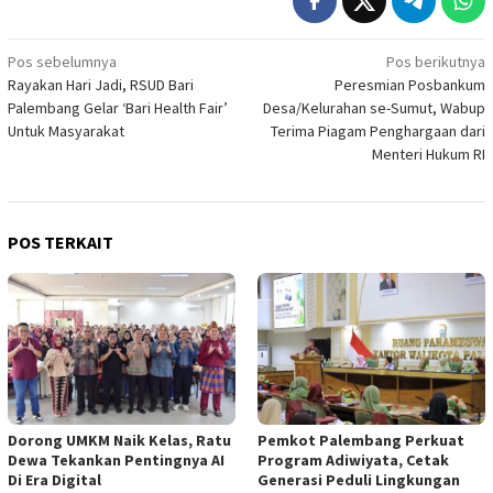
Navigasi
Pos sebelumnya
Pos berikutnya
Rayakan Hari Jadi, RSUD Bari
Peresmian Posbankum
pos
Palembang Gelar ‘Bari Health Fair’
Desa/Kelurahan se-Sumut, Wabup
Untuk Masyarakat
Terima Piagam Penghargaan dari
Menteri Hukum RI
POS TERKAIT
Dorong UMKM Naik Kelas, Ratu
Pemkot Palembang Perkuat
Dewa Tekankan Pentingnya AI
Program Adiwiyata, Cetak
Di Era Digital
Generasi Peduli Lingkungan