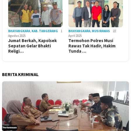
BHAYANGKARA
,
KAB. TANGERANG
1
BHAYANGKARA
,
MUSIRAWAS
22
Agustus 2025
April 2025
Jumat Berkah, Kapolsek
Termohon Polres Musi
Sepatan Gelar Bhakti
Rawas Tak Hadir, Hakim
Religi…
Tunda …
BERITA KRIMINAL