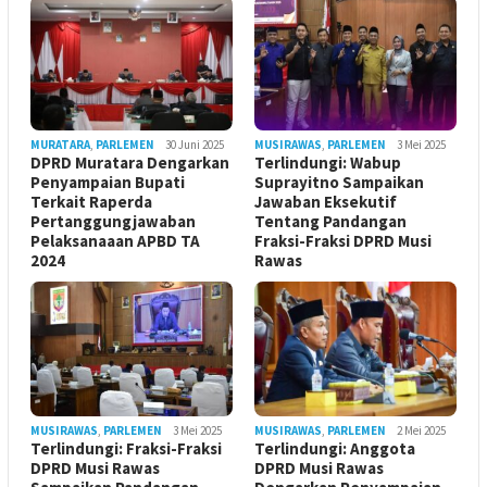
MURATARA
,
PARLEMEN
30 Juni 2025
MUSIRAWAS
,
PARLEMEN
3 Mei 2025
DPRD Muratara Dengarkan
Terlindungi: Wabup
Penyampaian Bupati
Suprayitno Sampaikan
Terkait Raperda
Jawaban Eksekutif
Pertanggungjawaban
Tentang Pandangan
Pelaksanaaan APBD TA
Fraksi-Fraksi DPRD Musi
2024
Rawas
MUSIRAWAS
,
PARLEMEN
3 Mei 2025
MUSIRAWAS
,
PARLEMEN
2 Mei 2025
Terlindungi: Fraksi-Fraksi
Terlindungi: Anggota
DPRD Musi Rawas
DPRD Musi Rawas