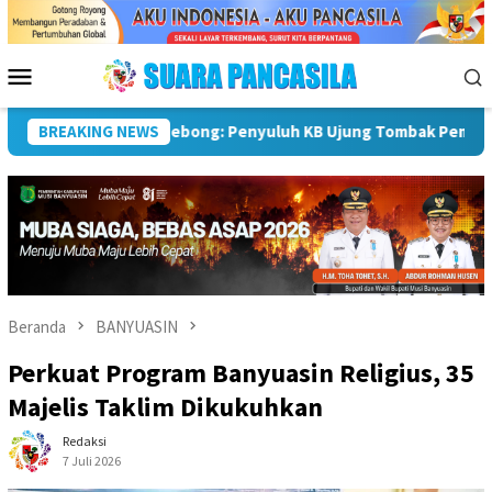
Loncat
ke
konten
Menu
Mobile
nan Keluarga
BREAKING NEWS
Sekda Pimpin Rapat, Pemkab Rejang Lebong
Beranda
BANYUASIN
Perkuat Program Banyuasin Religius, 35
Majelis Taklim Dikukuhkan
Redaksi
7 Juli 2026