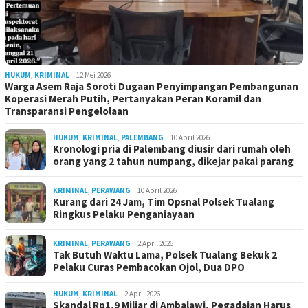
HUKUM
,
KRIMINAL
12 Mei 2026
Warga Asem Raja Soroti Dugaan Penyimpangan Pembangunan
Koperasi Merah Putih, Pertanyakan Peran Koramil dan
Transparansi Pengelolaan
HUKUM
,
KRIMINAL
,
PALEMBANG
10 April 2026
Kronologi pria di Palembang diusir dari rumah oleh
orang yang 2 tahun numpang, dikejar pakai parang
KRIMINAL
,
PERAWANG
10 April 2026
Kurang dari 24 Jam, Tim Opsnal Polsek Tualang
Ringkus Pelaku Penganiayaan
KRIMINAL
,
PERAWANG
2 April 2026
Tak Butuh Waktu Lama, Polsek Tualang Bekuk 2
Pelaku Curas Pembacokan Ojol, Dua DPO
HUKUM
,
KRIMINAL
2 April 2026
Skandal Rp1,9 Miliar di Ambalawi, Pegadaian Harus