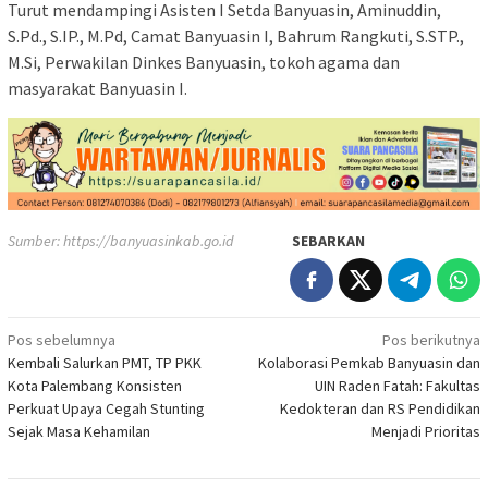
Turut mendampingi Asisten I Setda Banyuasin, Aminuddin,
S.Pd., S.IP., M.Pd, Camat Banyuasin I, Bahrum Rangkuti, S.STP.,
M.Si, Perwakilan Dinkes Banyuasin, tokoh agama dan
masyarakat Banyuasin I.
Sumber:
https://banyuasinkab.go.id
SEBARKAN
Navigasi
Pos sebelumnya
Pos berikutnya
Kembali Salurkan PMT, TP PKK
Kolaborasi Pemkab Banyuasin dan
pos
Kota Palembang Konsisten
UIN Raden Fatah: Fakultas
Perkuat Upaya Cegah Stunting
Kedokteran dan RS Pendidikan
Sejak Masa Kehamilan
Menjadi Prioritas