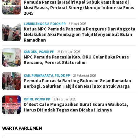
Pemuda Pancasila Hadiri Apel Sabuk Kamtibmas di
Musi Rawas, Perkuat Sinergi Menuju Indonesia Emas
2045
LUBUKLINGGAU
,
POJOK PP
5 Maret 2026
Ketua MPC Pemuda Pancasila Pengurus Dan Anggota
Melakukan Aksi Pembagian Takjil Menyambut Bulan
Ramadhan
KAB OKU
,
POJOK PP
28 Februari 2026
MPC Pemuda Pancasila Kab. OKU Gelar Buka Puasa
Bersama, Pererat Silaturahmi
KAB. PURWAKARTA
,
POJOK PP
28 Februari 2026
Pemuda Pancasila Ranting Bobosan Gelar Ramadan
Berbagi, Salurkan Takjil dan Nasi Box untuk Warga
OPINI
,
POJOK PP
23 Februari 2026
D’Best Cafe Mengabaikan Surat Edaran Walikota,
Harus Ditindak Tegas dan Dicabut Izinnya
WARTA PARLEMEN