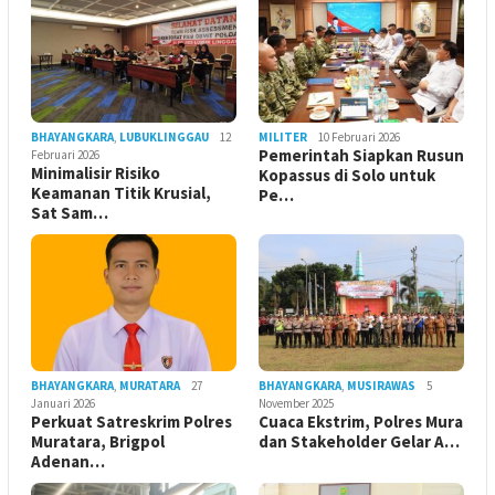
BHAYANGKARA
,
LUBUKLINGGAU
12
MILITER
10 Februari 2026
Pemerintah Siapkan Rusun
Februari 2026
Minimalisir Risiko
Kopassus di Solo untuk
Keamanan Titik Krusial,
Pe…
Sat Sam…
BHAYANGKARA
,
MURATARA
27
BHAYANGKARA
,
MUSIRAWAS
5
Januari 2026
November 2025
Perkuat Satreskrim Polres
Cuaca Ekstrim, Polres Mura
Muratara, Brigpol
dan Stakeholder Gelar A…
Adenan…