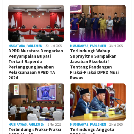
MURATARA
,
PARLEMEN
30 Juni 2025
MUSIRAWAS
,
PARLEMEN
3 Mei 2025
DPRD Muratara Dengarkan
Terlindungi: Wabup
Penyampaian Bupati
Suprayitno Sampaikan
Terkait Raperda
Jawaban Eksekutif
Pertanggungjawaban
Tentang Pandangan
Pelaksanaaan APBD TA
Fraksi-Fraksi DPRD Musi
2024
Rawas
MUSIRAWAS
,
PARLEMEN
3 Mei 2025
MUSIRAWAS
,
PARLEMEN
2 Mei 2025
Terlindungi: Fraksi-Fraksi
Terlindungi: Anggota