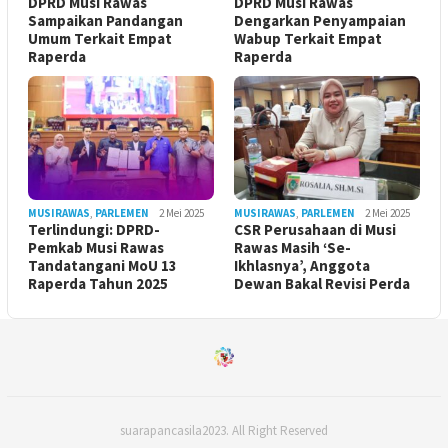
DPRD Musi Rawas
DPRD Musi Rawas
Sampaikan Pandangan
Dengarkan Penyampaian
Umum Terkait Empat
Wabup Terkait Empat
Raperda
Raperda
MUSIRAWAS
,
PARLEMEN
2 Mei 2025
MUSIRAWAS
,
PARLEMEN
2 Mei 2025
Terlindungi: DPRD-
CSR Perusahaan di Musi
Pemkab Musi Rawas
Rawas Masih ‘Se-
Tandatangani MoU 13
Ikhlasnya’, Anggota
Raperda Tahun 2025
Dewan Bakal Revisi Perda ‎
suarapancasila2023. All Right Reserved