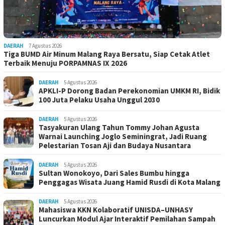
DAERAH
7 Agustus 2026
Tiga BUMD Air Minum Malang Raya Bersatu, Siap Cetak Atlet
Terbaik Menuju PORPAMNAS IX 2026
DAERAH
5 Agustus 2026
APKLI-P Dorong Badan Perekonomian UMKM RI, Bidik
100 Juta Pelaku Usaha Unggul 2030
DAERAH
5 Agustus 2026
Tasyakuran Ulang Tahun Tommy Johan Agusta
Warnai Launching Joglo Seminingrat, Jadi Ruang
Pelestarian Tosan Aji dan Budaya Nusantara
DAERAH
5 Agustus 2026
Sultan Wonokoyo, Dari Sales Bumbu hingga
Penggagas Wisata Juang Hamid Rusdi di Kota Malang
DAERAH
5 Agustus 2026
Mahasiswa KKN Kolaboratif UNISDA–UNHASY
Luncurkan Modul Ajar Interaktif Pemilahan Sampah