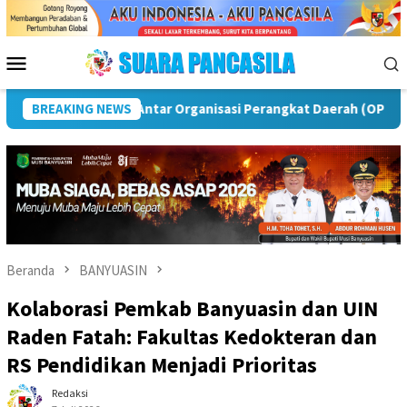
Loncat
ke
konten
Menu
Mobile
D) Musi Rawas
BREAKING NEWS
Puncak Peringatan IPeKB Ke-19, Plt Bup
Beranda
BANYUASIN
Kolaborasi Pemkab Banyuasin dan UIN
Raden Fatah: Fakultas Kedokteran dan
RS Pendidikan Menjadi Prioritas
Redaksi