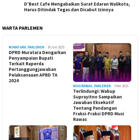
D’Best Cafe Mengabaikan Surat Edaran Walikota,
Harus Ditindak Tegas dan Dicabut Izinnya
WARTA PARLEMEN
MURATARA
,
PARLEMEN
30 Juni 2025
DPRD Muratara Dengarkan
Penyampaian Bupati
Terkait Raperda
Pertanggungjawaban
Pelaksanaaan APBD TA
2024
MUSIRAWAS
,
PARLEMEN
3 Mei 2025
Terlindungi: Wabup
Suprayitno Sampaikan
Jawaban Eksekutif
Tentang Pandangan
Fraksi-Fraksi DPRD Musi
Rawas