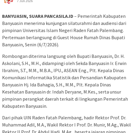
7 Juli 2026
BANYUASIN, SUARA PANCASILA.ID
– Pemerintah Kabupaten
Banyuasin menerima kunjungan silaturahmi dan audiensi dari
pimpinan Universitas Islam Negeri Raden Fatah Palembang.
Pertemuan berlangsung di Guest House Rumah Dinas Bupati
Banyuasin, Senin (6/7/2026).
Rombongan diterima langsung oleh Bupati Banyuasin, Dr. H.
Askolani, S.H., M.H., didampingi oleh Sekda Banyuasin Ir. Erwin
Ibrahim, S.T., M.M., M.B.A., IPU., ASEAN Eng., Plt. Kepala Dinas
Komunikasi Informatika Statistik dan Persandian Kabupaten
Banyuasin Hj. Ida Bahagia, S.H., M.M., Plt. Kepala Dinas
Kesehatan Banyuasin dr. Indah Deryane, M.Kes., serta unsur
pimpinan perangkat daerah terkait di lingkungan Pemerintah
Kabupaten Banyuasin.
Dari pihak UIN Raden Fatah Palembang, hadir Rektor Prof. Dr.
Muhammad Adil, M.A., Wakil Rektor I Prof. Dr. Munir, M.Ag., Wakil
Rektor II Prof. Dr. Abdul Hadi, M.Ag., beserta jajaran pimpinan