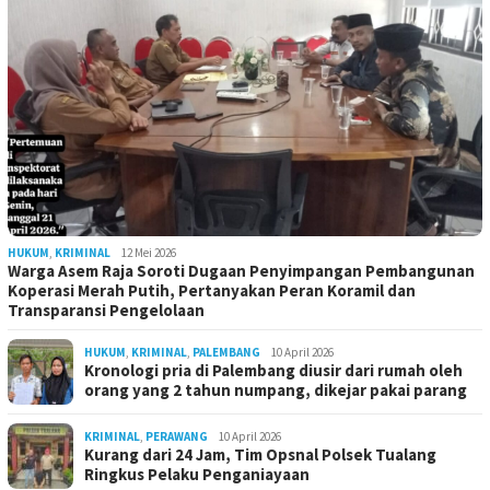
HUKUM
,
KRIMINAL
12 Mei 2026
Warga Asem Raja Soroti Dugaan Penyimpangan Pembangunan
Koperasi Merah Putih, Pertanyakan Peran Koramil dan
Transparansi Pengelolaan
HUKUM
,
KRIMINAL
,
PALEMBANG
10 April 2026
Kronologi pria di Palembang diusir dari rumah oleh
orang yang 2 tahun numpang, dikejar pakai parang
KRIMINAL
,
PERAWANG
10 April 2026
Kurang dari 24 Jam, Tim Opsnal Polsek Tualang
Ringkus Pelaku Penganiayaan