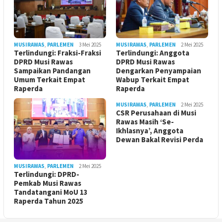
MUSIRAWAS
,
PARLEMEN
3 Mei 2025
MUSIRAWAS
,
PARLEMEN
2 Mei 2025
Terlindungi: Fraksi-Fraksi
Terlindungi: Anggota
DPRD Musi Rawas
DPRD Musi Rawas
Sampaikan Pandangan
Dengarkan Penyampaian
Umum Terkait Empat
Wabup Terkait Empat
Raperda
Raperda
MUSIRAWAS
,
PARLEMEN
2 Mei 2025
CSR Perusahaan di Musi
Rawas Masih ‘Se-
Ikhlasnya’, Anggota
Dewan Bakal Revisi Perda ‎
MUSIRAWAS
,
PARLEMEN
2 Mei 2025
Terlindungi: DPRD-
Pemkab Musi Rawas
Tandatangani MoU 13
Raperda Tahun 2025