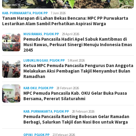
KAB. PURWAKARTA
,
POJOK PP
7 Juni 2026
Tanam Harapan di Lahan Bekas Bencana: MPC PP Purwakarta
Lestarikan Alam Sambil Perhatikan Aspirasi Warga
MUSIRAWAS
,
POJOK PP
29 April 2026
Pemuda Pancasila Hadiri Apel Sabuk Kamtibmas di
Musi Rawas, Perkuat Sinergi Menuju Indonesia Emas
2045
LUBUKLINGGAU
,
POJOK PP
5 Maret 2026
Ketua MPC Pemuda Pancasila Pengurus Dan Anggota
Melakukan Aksi Pembagian Takjil Menyambut Bulan
Ramadhan
KAB OKU
,
POJOK PP
28 Februari 2026
MPC Pemuda Pancasila Kab. OKU Gelar Buka Puasa
Bersama, Pererat Silaturahmi
KAB. PURWAKARTA
,
POJOK PP
28 Februari 2026
Pemuda Pancasila Ranting Bobosan Gelar Ramadan
Berbagi, Salurkan Takjil dan Nasi Box untuk Warga
OPINI
,
POJOK PP
23 Februari 2026