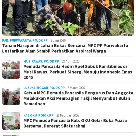
KAB. PURWAKARTA
,
POJOK PP
7 Juni 2026
Tanam Harapan di Lahan Bekas Bencana: MPC PP Purwakarta
Lestarikan Alam Sambil Perhatikan Aspirasi Warga
MUSIRAWAS
,
POJOK PP
29 April 2026
Pemuda Pancasila Hadiri Apel Sabuk Kamtibmas di
Musi Rawas, Perkuat Sinergi Menuju Indonesia Emas
2045
LUBUKLINGGAU
,
POJOK PP
5 Maret 2026
Ketua MPC Pemuda Pancasila Pengurus Dan Anggota
Melakukan Aksi Pembagian Takjil Menyambut Bulan
Ramadhan
KAB OKU
,
POJOK PP
28 Februari 2026
MPC Pemuda Pancasila Kab. OKU Gelar Buka Puasa
Bersama, Pererat Silaturahmi