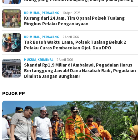
KRIMINAL
,
PERAWANG
10 April 2026
Kurang dari 24 Jam, Tim Opsnal Polsek Tualang
Ringkus Pelaku Penganiayaan
KRIMINAL
,
PERAWANG
2 April 2026
Tak Butuh Waktu Lama, Polsek Tualang Bekuk 2
Pelaku Curas Pembacokan Ojol, Dua DPO
HUKUM
,
KRIMINAL
2 April 2026
Skandal Rp1,9 Miliar di Ambalawi, Pegadaian Harus
Bertanggung Jawab! Dana Nasabah Raib, Pegadaian
Diminta Jangan Bungkam!
POJOK PP