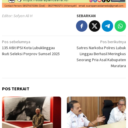
Editor: Sofyan Ali H
SEBARKAN
Navigasi
Pos sebelumnya
Pos berikutnya
135 Atlit IPSI Kota Lubuklinggau
Satres Narkoba Polres Lubuk
pos
Ikuti Seleksi Porprov Sumsel 2025
Linggau Berhasil Meringkus
Seorang Pria Asal Kabupaten
Muratara
POS TERKAIT