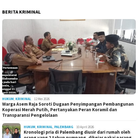
BERITA KRIMINAL
HUKUM
,
KRIMINAL
12 Mei 2026
Warga Asem Raja Soroti Dugaan Penyimpangan Pembangunan
Koperasi Merah Putih, Pertanyakan Peran Koramil dan
Transparansi Pengelolaan
HUKUM
,
KRIMINAL
,
PALEMBANG
10 April 2026
Kronologi pria di Palembang diusir dari rumah oleh
orang yang 2 tahun numpang, dikejar pakai parang