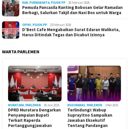
KAB. PURWAKARTA
,
POJOK PP
28 Februari 2026
Pemuda Pancasila Ranting Bobosan Gelar Ramadan
Berbagi, Salurkan Takjil dan Nasi Box untuk Warga
OPINI
,
POJOK PP
23 Februari 2026
D’Best Cafe Mengabaikan Surat Edaran Walikota,
Harus Ditindak Tegas dan Dicabut Izinnya
WARTA PARLEMEN
MURATARA
,
PARLEMEN
30 Juni 2025
MUSIRAWAS
,
PARLEMEN
3 Mei 2025
DPRD Muratara Dengarkan
Terlindungi: Wabup
Penyampaian Bupati
Suprayitno Sampaikan
Terkait Raperda
Jawaban Eksekutif
Pertanggungjawaban
Tentang Pandangan