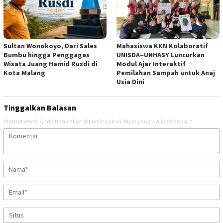
Sultan Wonokoyo, Dari Sales
Mahasiswa KKN Kolaboratif
Bumbu hingga Penggagas
UNISDA–UNHASY Luncurkan
Wisata Juang Hamid Rusdi di
Modul Ajar Interaktif
Kota Malang
Pemilahan Sampah untuk Anaj
Usia Dini
Tinggalkan Balasan
Alamat email Anda tidak akan dipublikasikan.
Ruas yang wajib ditandai
*