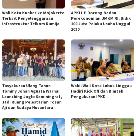
Wali Kota Kunker ke Mojokerto
APKLI-P Dorong Badan
Terkait Penyelenggaraan
Perekonomian UMKM RI, Bidik
Infrastruktur Telkom Rumija
100 Juta Pelaku Usaha Unggul
2030
Tasyakuran Ulang Tahun
Wakil Wali Kota Lubuk Linggau
Tommy Johan Agusta Warnai
Hadiri Kick Off dan Bimtek
Launching Joglo Seminingrat,
Pengukuran IPKD
Jadi Ruang Pelestarian Tosan
Aji dan Budaya Nusantara