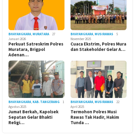
BHAYANGKARA
,
MURATARA
27
BHAYANGKARA
,
MUSIRAWAS
5
Januari 2026
November 2025
Perkuat Satreskrim Polres
Cuaca Ekstrim, Polres Mura
Muratara, Brigpol
dan Stakeholder Gelar A…
Adenan…
BHAYANGKARA
,
KAB. TANGERANG
1
BHAYANGKARA
,
MUSIRAWAS
22
Agustus 2025
April 2025
Jumat Berkah, Kapolsek
Termohon Polres Musi
Sepatan Gelar Bhakti
Rawas Tak Hadir, Hakim
Religi…
Tunda …