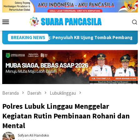
Loncat
ke
konten
Menu
Mobile
rga
BREAKING NEWS
Sekda Pimpin Rapat, Pemkab Rejang Lebong Matangka
Beranda
Daerah
Lubuklinggau
Polres Lubuk Linggau Menggelar
Kegiatan Rutin Pembinaan Rohani dan
Mental
Sofyan Ali Handoko