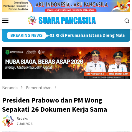
Loncat
ke
konten
Menu
Mobile
Wali Kota Lubuk Linggau Kukuhkan Pramuka Garuda dan Lepa
BREAKING NEWS
Beranda
Pemerintahan
Presiden Prabowo dan PM Wong
Sepakati 26 Dokumen Kerja Sama
Redaksi
7 Juli 2026