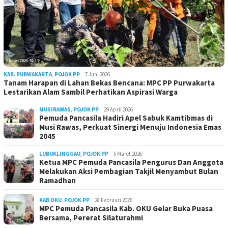
KAB. PURWAKARTA
,
POJOK PP
7 Juni 2026
Tanam Harapan di Lahan Bekas Bencana: MPC PP Purwakarta
Lestarikan Alam Sambil Perhatikan Aspirasi Warga
MUSIRAWAS
,
POJOK PP
29 April 2026
Pemuda Pancasila Hadiri Apel Sabuk Kamtibmas di
Musi Rawas, Perkuat Sinergi Menuju Indonesia Emas
2045
LUBUKLINGGAU
,
POJOK PP
5 Maret 2026
Ketua MPC Pemuda Pancasila Pengurus Dan Anggota
Melakukan Aksi Pembagian Takjil Menyambut Bulan
Ramadhan
KAB OKU
,
POJOK PP
28 Februari 2026
MPC Pemuda Pancasila Kab. OKU Gelar Buka Puasa
Bersama, Pererat Silaturahmi