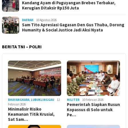
Kandang Ayam di Paguyangan Brebes Terbakar,
Kerugian Ditaksir Rp150 Juta
DAERAH
10 Agustus 2026
Sam Tito Apresiasi Gagasan Den Gus Thuba, Dorong
Humanity & Social Justice Jadi Aksi Nyata
BERITA TNI – POLRI
BHAYANGKARA
,
LUBUKLINGGAU
12
MILITER
10 Februari 2026
Pemerintah Siapkan Rusun
Februari 2026
Minimalisir Risiko
Kopassus di Solo untuk
Keamanan Titik Krusial,
Pe…
Sat Sam…