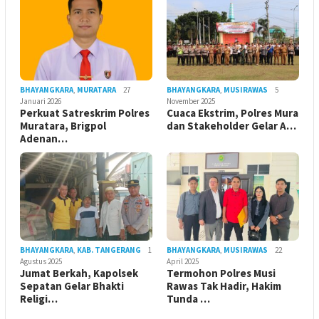
BHAYANGKARA
,
MURATARA
27
BHAYANGKARA
,
MUSIRAWAS
5
Januari 2026
November 2025
Perkuat Satreskrim Polres
Cuaca Ekstrim, Polres Mura
Muratara, Brigpol
dan Stakeholder Gelar A…
Adenan…
BHAYANGKARA
,
KAB. TANGERANG
1
BHAYANGKARA
,
MUSIRAWAS
22
Agustus 2025
April 2025
Jumat Berkah, Kapolsek
Termohon Polres Musi
Sepatan Gelar Bhakti
Rawas Tak Hadir, Hakim
Religi…
Tunda …