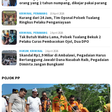
orang yang 2 tahun numpang, dikejar pakai parang
KRIMINAL
,
PERAWANG
10 April 2026
Kurang dari 24 Jam, Tim Opsnal Polsek Tualang
Ringkus Pelaku Penganiayaan
KRIMINAL
,
PERAWANG
2 April 2026
Tak Butuh Waktu Lama, Polsek Tualang Bekuk 2
Pelaku Curas Pembacokan Ojol, Dua DPO
HUKUM
,
KRIMINAL
2 April 2026
Skandal Rp1,9 Miliar di Ambalawi, Pegadaian Harus
Bertanggung Jawab! Dana Nasabah Raib, Pegadaian
Diminta Jangan Bungkam!
POJOK PP