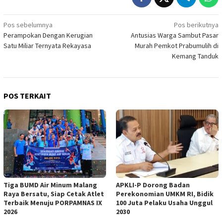
Navigasi
Pos sebelumnya
Pos berikutnya
Perampokan Dengan Kerugian
Antusias Warga Sambut Pasar
pos
Satu Miliar Ternyata Rekayasa
Murah Pemkot Prabumulih di
Kemang Tanduk
POS TERKAIT
Tiga BUMD Air Minum Malang
APKLI-P Dorong Badan
Raya Bersatu, Siap Cetak Atlet
Perekonomian UMKM RI, Bidik
Terbaik Menuju PORPAMNAS IX
100 Juta Pelaku Usaha Unggul
2026
2030