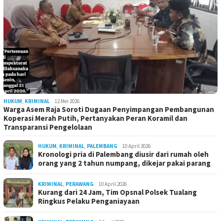
HUKUM
,
KRIMINAL
12 Mei 2026
Warga Asem Raja Soroti Dugaan Penyimpangan Pembangunan
Koperasi Merah Putih, Pertanyakan Peran Koramil dan
Transparansi Pengelolaan
HUKUM
,
KRIMINAL
,
PALEMBANG
10 April 2026
Kronologi pria di Palembang diusir dari rumah oleh
orang yang 2 tahun numpang, dikejar pakai parang
KRIMINAL
,
PERAWANG
10 April 2026
Kurang dari 24 Jam, Tim Opsnal Polsek Tualang
Ringkus Pelaku Penganiayaan