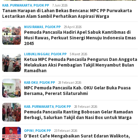
KAB. PURWAKARTA
,
POJOK PP
7 Juni 2026
Tanam Harapan di Lahan Bekas Bencana: MPC PP Purwakarta
Lestarikan Alam Sambil Perhatikan Aspirasi Warga
MUSIRAWAS
,
POJOK PP
29 April 2026
Pemuda Pancasila Hadiri Apel Sabuk Kamtibmas di
Musi Rawas, Perkuat Sinergi Menuju Indonesia Emas
2045
LUBUKLINGGAU
,
POJOK PP
5 Maret 2026
Ketua MPC Pemuda Pancasila Pengurus Dan Anggota
Melakukan Aksi Pembagian Takjil Menyambut Bulan
Ramadhan
KAB OKU
,
POJOK PP
28 Februari 2026
MPC Pemuda Pancasila Kab. OKU Gelar Buka Puasa
Bersama, Pererat Silaturahmi
KAB. PURWAKARTA
,
POJOK PP
28 Februari 2026
Pemuda Pancasila Ranting Bobosan Gelar Ramadan
Berbagi, Salurkan Takjil dan Nasi Box untuk Warga
OPINI
,
POJOK PP
23 Februari 2026
D’Best Cafe Mengabaikan Surat Edaran Walikota,