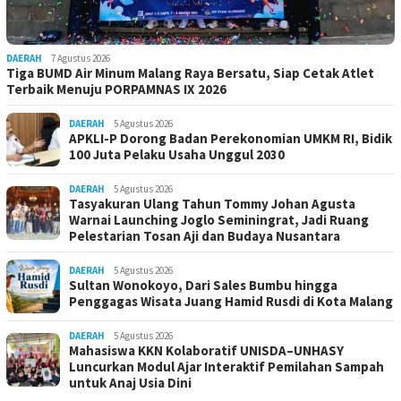
DAERAH
7 Agustus 2026
Tiga BUMD Air Minum Malang Raya Bersatu, Siap Cetak Atlet
Terbaik Menuju PORPAMNAS IX 2026
DAERAH
5 Agustus 2026
APKLI-P Dorong Badan Perekonomian UMKM RI, Bidik
100 Juta Pelaku Usaha Unggul 2030
DAERAH
5 Agustus 2026
Tasyakuran Ulang Tahun Tommy Johan Agusta
Warnai Launching Joglo Seminingrat, Jadi Ruang
Pelestarian Tosan Aji dan Budaya Nusantara
DAERAH
5 Agustus 2026
Sultan Wonokoyo, Dari Sales Bumbu hingga
Penggagas Wisata Juang Hamid Rusdi di Kota Malang
DAERAH
5 Agustus 2026
Mahasiswa KKN Kolaboratif UNISDA–UNHASY
Luncurkan Modul Ajar Interaktif Pemilahan Sampah
untuk Anaj Usia Dini