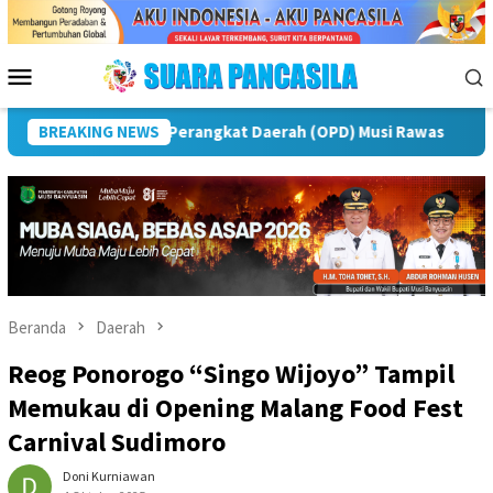
Loncat
ke
konten
Menu
Mobile
atan IPeKB Ke-19, Plt Bupati Rejang Lebong: Penyuluh KB Ujun
BREAKING NEWS
Beranda
Daerah
Reog Ponorogo “Singo Wijoyo” Tampil
Memukau di Opening Malang Food Fest
Carnival Sudimoro
Doni Kurniawan