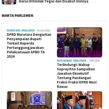
Harus Ditindak Tegas dan Dicabut Izinnya
WARTA PARLEMEN
MURATARA
,
PARLEMEN
30 Juni 2025
DPRD Muratara Dengarkan
Penyampaian Bupati
Terkait Raperda
Pertanggungjawaban
Pelaksanaaan APBD TA
2024
MUSIRAWAS
,
PARLEMEN
3 Mei 2025
Terlindungi: Wabup
Suprayitno Sampaikan
Jawaban Eksekutif
Tentang Pandangan
Fraksi-Fraksi DPRD Musi
Rawas