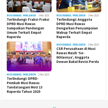
MUSIRAWAS
,
PARLEMEN
3 Mei 2025
MUSIRAWAS
,
PARLEMEN
2 Mei 2025
Terlindungi: Fraksi-Fraksi
Terlindungi: Anggota
DPRD Musi Rawas
DPRD Musi Rawas
Sampaikan Pandangan
Dengarkan Penyampaian
Umum Terkait Empat
Wabup Terkait Empat
Raperda
Raperda
MUSIRAWAS
,
PARLEMEN
2 Mei 2025
CSR Perusahaan di Musi
Rawas Masih ‘Se-
Ikhlasnya’, Anggota
Dewan Bakal Revisi Perda ‎
MUSIRAWAS
,
PARLEMEN
2 Mei 2025
Terlindungi: DPRD-
Pemkab Musi Rawas
Tandatangani MoU 13
Raperda Tahun 2025