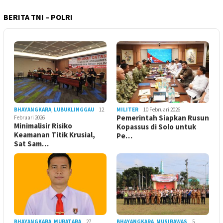
BERITA TNI – POLRI
BHAYANGKARA
,
LUBUKLINGGAU
12
MILITER
10 Februari 2026
Pemerintah Siapkan Rusun
Februari 2026
Minimalisir Risiko
Kopassus di Solo untuk
Keamanan Titik Krusial,
Pe…
Sat Sam…
BHAYANGKARA
,
MURATARA
27
BHAYANGKARA
,
MUSIRAWAS
5