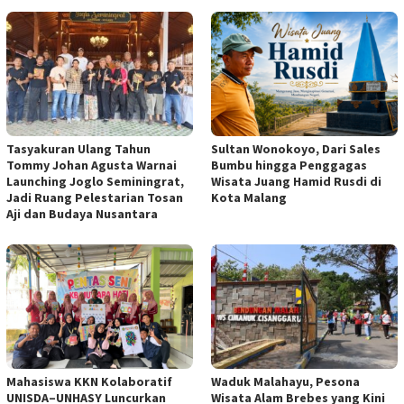
Tasyakuran Ulang Tahun
Sultan Wonokoyo, Dari Sales
Tommy Johan Agusta Warnai
Bumbu hingga Penggagas
Launching Joglo Seminingrat,
Wisata Juang Hamid Rusdi di
Jadi Ruang Pelestarian Tosan
Kota Malang
Aji dan Budaya Nusantara
Mahasiswa KKN Kolaboratif
Waduk Malahayu, Pesona
UNISDA–UNHASY Luncurkan
Wisata Alam Brebes yang Kini