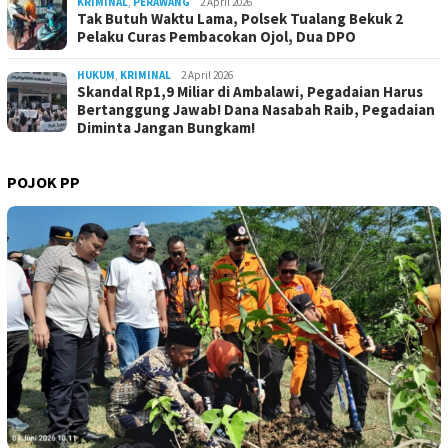
KRIMINAL
,
PERAWANG
2 April 2026
Tak Butuh Waktu Lama, Polsek Tualang Bekuk 2
Pelaku Curas Pembacokan Ojol, Dua DPO
HUKUM
,
KRIMINAL
2 April 2026
Skandal Rp1,9 Miliar di Ambalawi, Pegadaian Harus
Bertanggung Jawab! Dana Nasabah Raib, Pegadaian
Diminta Jangan Bungkam!
POJOK PP