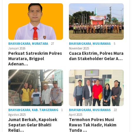
BHAYANGKARA
,
MURATARA
27
BHAYANGKARA
,
MUSIRAWAS
5
Januari 2026
November 2025
Perkuat Satreskrim Polres
Cuaca Ekstrim, Polres Mura
Muratara, Brigpol
dan Stakeholder Gelar A…
Adenan…
BHAYANGKARA
,
KAB. TANGERANG
1
BHAYANGKARA
,
MUSIRAWAS
22
Agustus 2025
April 2025
Jumat Berkah, Kapolsek
Termohon Polres Musi
Sepatan Gelar Bhakti
Rawas Tak Hadir, Hakim
Religi…
Tunda …