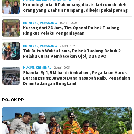
Kronologi pria di Palembang diusir dari rumah oleh
orang yang 2 tahun numpang, dikejar pakai parang
KRIMINAL
,
PERAWANG
10 April 2026
Kurang dari 24 Jam, Tim Opsnal Polsek Tualang
Ringkus Pelaku Penganiayaan
KRIMINAL
,
PERAWANG
2 April 2026
Tak Butuh Waktu Lama, Polsek Tualang Bekuk 2
Pelaku Curas Pembacokan Ojol, Dua DPO
HUKUM
,
KRIMINAL
2 April 2026
Skandal Rp1,9 Miliar di Ambalawi, Pegadaian Harus
Bertanggung Jawab! Dana Nasabah Raib, Pegadaian
Diminta Jangan Bungkam!
POJOK PP