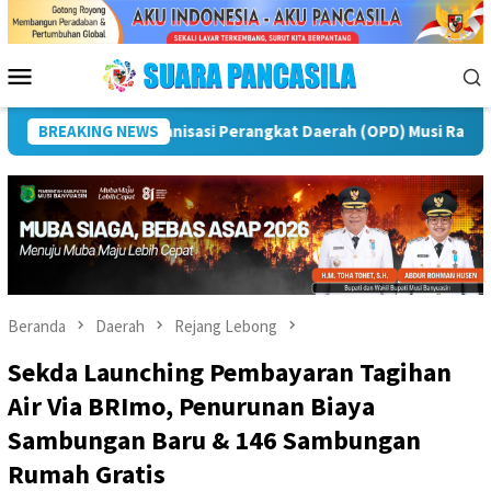
Loncat
ke
konten
Menu
Mobile
ngatan IPeKB Ke-19, Plt Bupati Rejang Lebong: Penyuluh KB Uj
BREAKING NEWS
Beranda
Daerah
Rejang Lebong
Sekda Launching Pembayaran Tagihan
Air Via BRImo, Penurunan Biaya
Sambungan Baru & 146 Sambungan
Rumah Gratis