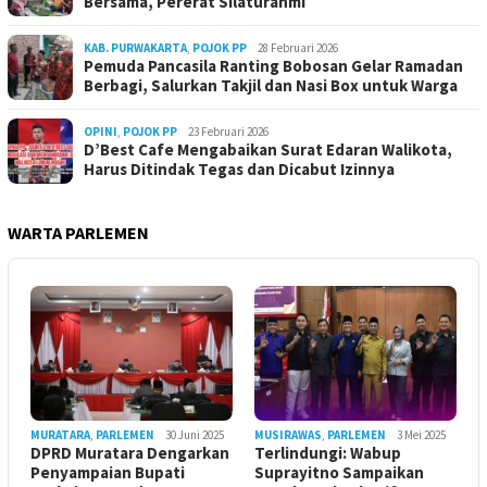
Bersama, Pererat Silaturahmi
KAB. PURWAKARTA
,
POJOK PP
28 Februari 2026
Pemuda Pancasila Ranting Bobosan Gelar Ramadan
Berbagi, Salurkan Takjil dan Nasi Box untuk Warga
OPINI
,
POJOK PP
23 Februari 2026
D’Best Cafe Mengabaikan Surat Edaran Walikota,
Harus Ditindak Tegas dan Dicabut Izinnya
WARTA PARLEMEN
MURATARA
,
PARLEMEN
30 Juni 2025
MUSIRAWAS
,
PARLEMEN
3 Mei 2025
DPRD Muratara Dengarkan
Terlindungi: Wabup
Penyampaian Bupati
Suprayitno Sampaikan