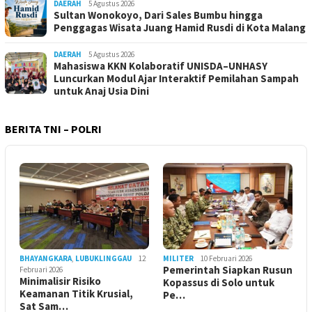
DAERAH
5 Agustus 2026
Sultan Wonokoyo, Dari Sales Bumbu hingga
Penggagas Wisata Juang Hamid Rusdi di Kota Malang
DAERAH
5 Agustus 2026
Mahasiswa KKN Kolaboratif UNISDA–UNHASY
Luncurkan Modul Ajar Interaktif Pemilahan Sampah
untuk Anaj Usia Dini
BERITA TNI – POLRI
BHAYANGKARA
,
LUBUKLINGGAU
12
MILITER
10 Februari 2026
Pemerintah Siapkan Rusun
Februari 2026
Minimalisir Risiko
Kopassus di Solo untuk
Keamanan Titik Krusial,
Pe…
Sat Sam…