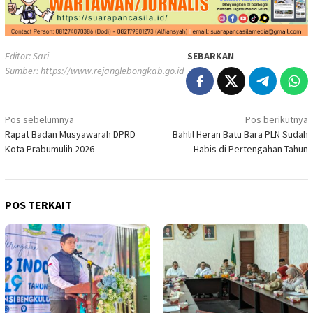
Editor: Sari
SEBARKAN
Sumber:
https://www.rejanglebongkab.go.id
Navigasi
Pos sebelumnya
Pos berikutnya
Rapat Badan Musyawarah DPRD
Bahlil Heran Batu Bara PLN Sudah
pos
Kota Prabumulih 2026
Habis di Pertengahan Tahun
POS TERKAIT