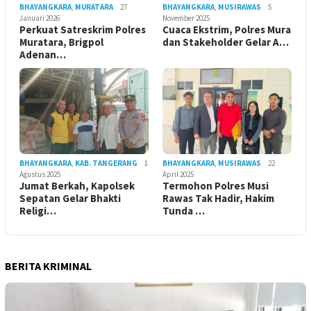
BHAYANGKARA
,
MURATARA
27
BHAYANGKARA
,
MUSIRAWAS
5
Januari 2026
November 2025
Perkuat Satreskrim Polres
Cuaca Ekstrim, Polres Mura
Muratara, Brigpol
dan Stakeholder Gelar A…
Adenan…
BHAYANGKARA
,
KAB. TANGERANG
1
BHAYANGKARA
,
MUSIRAWAS
22
Agustus 2025
April 2025
Jumat Berkah, Kapolsek
Termohon Polres Musi
Sepatan Gelar Bhakti
Rawas Tak Hadir, Hakim
Religi…
Tunda …
BERITA KRIMINAL