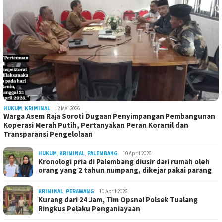
HUKUM
,
KRIMINAL
12 Mei 2026
Warga Asem Raja Soroti Dugaan Penyimpangan Pembangunan
Koperasi Merah Putih, Pertanyakan Peran Koramil dan
Transparansi Pengelolaan
HUKUM
,
KRIMINAL
,
PALEMBANG
10 April 2026
Kronologi pria di Palembang diusir dari rumah oleh
orang yang 2 tahun numpang, dikejar pakai parang
KRIMINAL
,
PERAWANG
10 April 2026
Kurang dari 24 Jam, Tim Opsnal Polsek Tualang
Ringkus Pelaku Penganiayaan