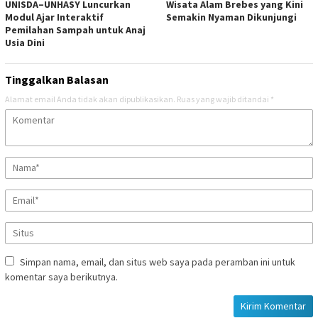
UNISDA–UNHASY Luncurkan
Wisata Alam Brebes yang Kini
Modul Ajar Interaktif
Semakin Nyaman Dikunjungi
Pemilahan Sampah untuk Anaj
Usia Dini
Tinggalkan Balasan
Alamat email Anda tidak akan dipublikasikan.
Ruas yang wajib ditandai
*
Simpan nama, email, dan situs web saya pada peramban ini untuk
komentar saya berikutnya.