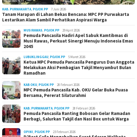
KAB. PURWAKARTA
,
POJOK PP
7 Juni 2026
Tanam Harapan di Lahan Bekas Bencana: MPC PP Purwakarta
Lestarikan Alam Sambil Perhatikan Aspirasi Warga
MUSIRAWAS
,
POJOK PP
29 April 2026
Pemuda Pancasila Hadiri Apel Sabuk Kamtibmas di
Musi Rawas, Perkuat Sinergi Menuju Indonesia Emas
2045
LUBUKLINGGAU
,
POJOK PP
5 Maret 2026
Ketua MPC Pemuda Pancasila Pengurus Dan Anggota
Melakukan Aksi Pembagian Takjil Menyambut Bulan
Ramadhan
KAB OKU
,
POJOK PP
28 Februari 2026
MPC Pemuda Pancasila Kab. OKU Gelar Buka Puasa
Bersama, Pererat Silaturahmi
KAB. PURWAKARTA
,
POJOK PP
28 Februari 2026
Pemuda Pancasila Ranting Bobosan Gelar Ramadan
Berbagi, Salurkan Takjil dan Nasi Box untuk Warga
OPINI
,
POJOK PP
23 Februari 2026
D’Best Cafe Mengabaikan Surat Edaran Walikota,