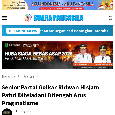
Loncat
ke
konten
Menu
Mobile
si Rawas
BREAKING NEWS
Puncak Peringatan IPeKB Ke-19, Plt Bupati Re
Beranda
Daerah
Senior Partai Golkar Ridwan Hisjam
Patut Diteladani Ditengah Arus
Pragmatisme
Eko Prayitno