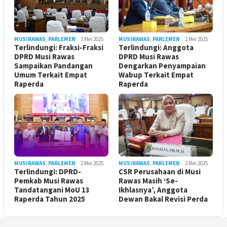
MUSIRAWAS
,
PARLEMEN
3 Mei 2025
MUSIRAWAS
,
PARLEMEN
2 Mei 2025
Terlindungi: Fraksi-Fraksi
Terlindungi: Anggota
DPRD Musi Rawas
DPRD Musi Rawas
Sampaikan Pandangan
Dengarkan Penyampaian
Umum Terkait Empat
Wabup Terkait Empat
Raperda
Raperda
MUSIRAWAS
,
PARLEMEN
2 Mei 2025
MUSIRAWAS
,
PARLEMEN
2 Mei 2025
Terlindungi: DPRD-
CSR Perusahaan di Musi
Pemkab Musi Rawas
Rawas Masih ‘Se-
Tandatangani MoU 13
Ikhlasnya’, Anggota
Raperda Tahun 2025
Dewan Bakal Revisi Perda ‎