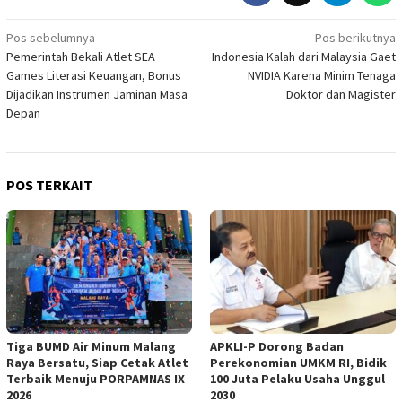
Navigasi
Pos sebelumnya
Pos berikutnya
Pemerintah Bekali Atlet SEA
Indonesia Kalah dari Malaysia Gaet
pos
Games Literasi Keuangan, Bonus
NVIDIA Karena Minim Tenaga
Dijadikan Instrumen Jaminan Masa
Doktor dan Magister
Depan
POS TERKAIT
Tiga BUMD Air Minum Malang
APKLI-P Dorong Badan
Raya Bersatu, Siap Cetak Atlet
Perekonomian UMKM RI, Bidik
Terbaik Menuju PORPAMNAS IX
100 Juta Pelaku Usaha Unggul
2026
2030