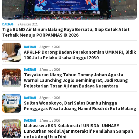
DAERAH
7 Agustus 2026
Tiga BUMD Air Minum Malang Raya Bersatu, Siap Cetak Atlet
Terbaik Menuju PORPAMNAS IX 2026
DAERAH
5 Agustus 2026
APKLI-P Dorong Badan Perekonomian UMKM RI, Bidik
100 Juta Pelaku Usaha Unggul 2030
DAERAH
5 Agustus 2026
Tasyakuran Ulang Tahun Tommy Johan Agusta
Warnai Launching Joglo Seminingrat, Jadi Ruang
Pelestarian Tosan Aji dan Budaya Nusantara
DAERAH
5 Agustus 2026
Sultan Wonokoyo, Dari Sales Bumbu hingga
Penggagas Wisata Juang Hamid Rusdi di Kota Malang
DAERAH
5 Agustus 2026
Mahasiswa KKN Kolaboratif UNISDA–UNHASY
Luncurkan Modul Ajar Interaktif Pemilahan Sampah
untuk Anaj Usia Dini