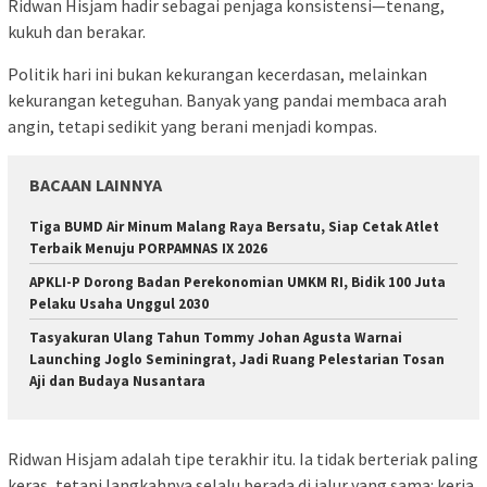
Ridwan Hisjam hadir sebagai penjaga konsistensi—tenang,
kukuh dan berakar.
Politik hari ini bukan kekurangan kecerdasan, melainkan
kekurangan keteguhan. Banyak yang pandai membaca arah
angin, tetapi sedikit yang berani menjadi kompas.
BACAAN LAINNYA
Tiga BUMD Air Minum Malang Raya Bersatu, Siap Cetak Atlet
Terbaik Menuju PORPAMNAS IX 2026
APKLI-P Dorong Badan Perekonomian UMKM RI, Bidik 100 Juta
Pelaku Usaha Unggul 2030
Tasyakuran Ulang Tahun Tommy Johan Agusta Warnai
Launching Joglo Seminingrat, Jadi Ruang Pelestarian Tosan
Aji dan Budaya Nusantara
Ridwan Hisjam adalah tipe terakhir itu. Ia tidak berteriak paling
keras, tetapi langkahnya selalu berada di jalur yang sama: kerja,