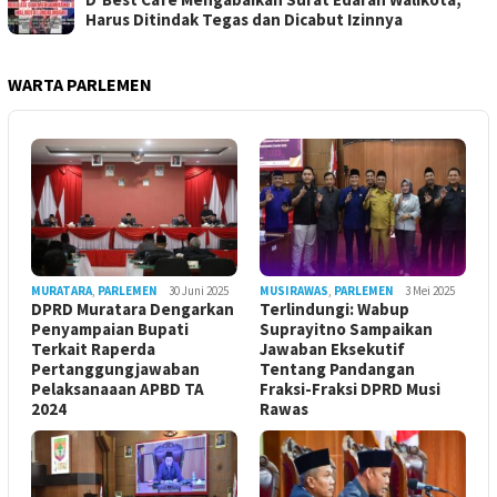
Harus Ditindak Tegas dan Dicabut Izinnya
WARTA PARLEMEN
MURATARA
,
PARLEMEN
30 Juni 2025
MUSIRAWAS
,
PARLEMEN
3 Mei 2025
DPRD Muratara Dengarkan
Terlindungi: Wabup
Penyampaian Bupati
Suprayitno Sampaikan
Terkait Raperda
Jawaban Eksekutif
Pertanggungjawaban
Tentang Pandangan
Pelaksanaaan APBD TA
Fraksi-Fraksi DPRD Musi
2024
Rawas