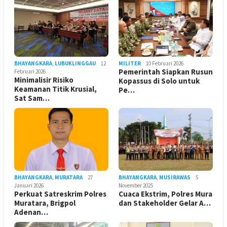
BHAYANGKARA
,
LUBUKLINGGAU
12
MILITER
10 Februari 2026
Pemerintah Siapkan Rusun
Februari 2026
Minimalisir Risiko
Kopassus di Solo untuk
Keamanan Titik Krusial,
Pe…
Sat Sam…
BHAYANGKARA
,
MURATARA
27
BHAYANGKARA
,
MUSIRAWAS
5
Januari 2026
November 2025
Perkuat Satreskrim Polres
Cuaca Ekstrim, Polres Mura
Muratara, Brigpol
dan Stakeholder Gelar A…
Adenan…