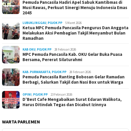
Pemuda Pancasila Hadiri Apel Sabuk Kamtibmas di
Musi Rawas, Perkuat Sinergi Menuju Indonesia Emas
2045
LUBUKLINGGAU
,
POJOK PP
5 Maret 2026
Ketua MPC Pemuda Pancasila Pengurus Dan Anggota
Melakukan Aksi Pembagian Takjil Menyambut Bulan
Ramadhan
KAB OKU
,
POJOK PP
28 Februari 2026
MPC Pemuda Pancasila Kab. OKU Gelar Buka Puasa
Bersama, Pererat Silaturahmi
KAB. PURWAKARTA
,
POJOK PP
28 Februari 2026
Pemuda Pancasila Ranting Bobosan Gelar Ramadan
Berbagi, Salurkan Takjil dan Nasi Box untuk Warga
OPINI
,
POJOK PP
23 Februari 2026
D’Best Cafe Mengabaikan Surat Edaran Walikota,
Harus Ditindak Tegas dan Dicabut Izinnya
WARTA PARLEMEN