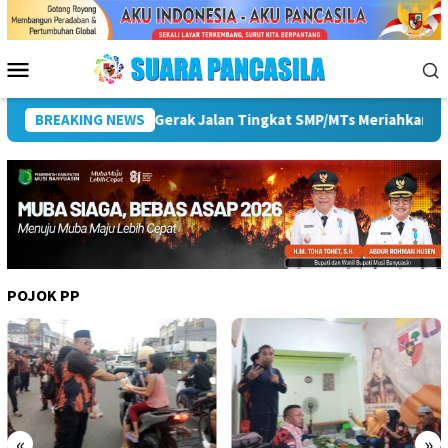
Loncat
ke
konten
Menu
Mobile
81 RI
BREAKING NEWS
Pemkot Lubuk Linggau Sosialisasikan Tanda Tangan
POJOK PP
«
»