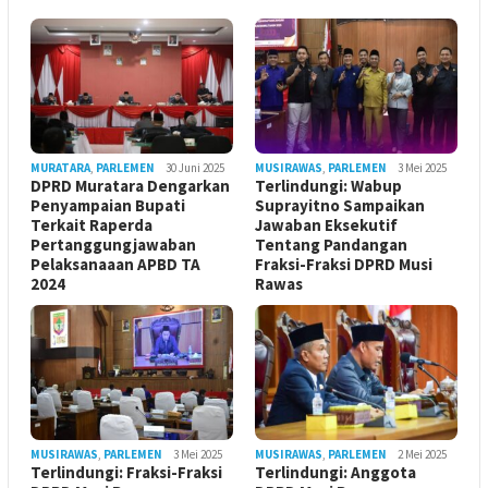
MURATARA
,
PARLEMEN
30 Juni 2025
MUSIRAWAS
,
PARLEMEN
3 Mei 2025
DPRD Muratara Dengarkan
Terlindungi: Wabup
Penyampaian Bupati
Suprayitno Sampaikan
Terkait Raperda
Jawaban Eksekutif
Pertanggungjawaban
Tentang Pandangan
Pelaksanaaan APBD TA
Fraksi-Fraksi DPRD Musi
2024
Rawas
MUSIRAWAS
,
PARLEMEN
3 Mei 2025
MUSIRAWAS
,
PARLEMEN
2 Mei 2025
Terlindungi: Fraksi-Fraksi
Terlindungi: Anggota