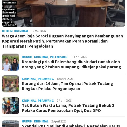
HUKUM
,
KRIMINAL
12 Mei 2026
Warga Asem Raja Soroti Dugaan Penyimpangan Pembangunan
Koperasi Merah Putih, Pertanyakan Peran Koramil dan
Transparansi Pengelolaan
HUKUM
,
KRIMINAL
,
PALEMBANG
10 April 2026
Kronologi pria di Palembang diusir dari rumah oleh
orang yang 2 tahun numpang, dikejar pakai parang
KRIMINAL
,
PERAWANG
10 April 2026
Kurang dari 24 Jam, Tim Opsnal Polsek Tualang
Ringkus Pelaku Penganiayaan
KRIMINAL
,
PERAWANG
2 April 2026
Tak Butuh Waktu Lama, Polsek Tualang Bekuk 2
Pelaku Curas Pembacokan Ojol, Dua DPO
HUKUM
,
KRIMINAL
2 April 2026
Skandal Rp1,9 Miliar di Ambalawi, Pegadaian Harus