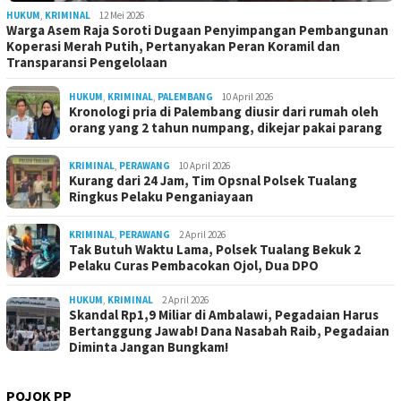
HUKUM
,
KRIMINAL
12 Mei 2026
Warga Asem Raja Soroti Dugaan Penyimpangan Pembangunan
Koperasi Merah Putih, Pertanyakan Peran Koramil dan
Transparansi Pengelolaan
HUKUM
,
KRIMINAL
,
PALEMBANG
10 April 2026
Kronologi pria di Palembang diusir dari rumah oleh
orang yang 2 tahun numpang, dikejar pakai parang
KRIMINAL
,
PERAWANG
10 April 2026
Kurang dari 24 Jam, Tim Opsnal Polsek Tualang
Ringkus Pelaku Penganiayaan
KRIMINAL
,
PERAWANG
2 April 2026
Tak Butuh Waktu Lama, Polsek Tualang Bekuk 2
Pelaku Curas Pembacokan Ojol, Dua DPO
HUKUM
,
KRIMINAL
2 April 2026
Skandal Rp1,9 Miliar di Ambalawi, Pegadaian Harus
Bertanggung Jawab! Dana Nasabah Raib, Pegadaian
Diminta Jangan Bungkam!
POJOK PP