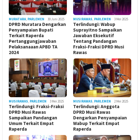
MURATARA
,
PARLEMEN
30 Juni 2025
MUSIRAWAS
,
PARLEMEN
3 Mei 2025
DPRD Muratara Dengarkan
Terlindungi: Wabup
Penyampaian Bupati
Suprayitno Sampaikan
Terkait Raperda
Jawaban Eksekutif
Pertanggungjawaban
Tentang Pandangan
Pelaksanaaan APBD TA
Fraksi-Fraksi DPRD Musi
2024
Rawas
MUSIRAWAS
,
PARLEMEN
3 Mei 2025
MUSIRAWAS
,
PARLEMEN
2 Mei 2025
Terlindungi: Fraksi-Fraksi
Terlindungi: Anggota
DPRD Musi Rawas
DPRD Musi Rawas
Sampaikan Pandangan
Dengarkan Penyampaian
Umum Terkait Empat
Wabup Terkait Empat
Raperda
Raperda