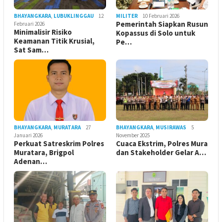
BHAYANGKARA
,
LUBUKLINGGAU
12
MILITER
10 Februari 2026
Pemerintah Siapkan Rusun
Februari 2026
Minimalisir Risiko
Kopassus di Solo untuk
Keamanan Titik Krusial,
Pe…
Sat Sam…
BHAYANGKARA
,
MURATARA
27
BHAYANGKARA
,
MUSIRAWAS
5
Januari 2026
November 2025
Perkuat Satreskrim Polres
Cuaca Ekstrim, Polres Mura
Muratara, Brigpol
dan Stakeholder Gelar A…
Adenan…