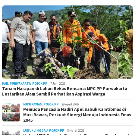
KAB. PURWAKARTA
,
POJOK PP
7 Juni 2026
Tanam Harapan di Lahan Bekas Bencana: MPC PP Purwakarta
Lestarikan Alam Sambil Perhatikan Aspirasi Warga
MUSIRAWAS
,
POJOK PP
29 April 2026
Pemuda Pancasila Hadiri Apel Sabuk Kamtibmas di
Musi Rawas, Perkuat Sinergi Menuju Indonesia Emas
2045
LUBUKLINGGAU
,
POJOK PP
5 Maret 2026