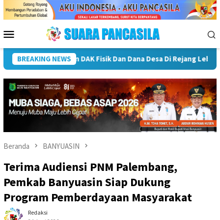
Loncat
ke
konten
Menu
Mobile
Plt Bupati Rejang Lebong Terima Audiensi Rumah Psikologi, Do
BREAKING NEWS
Beranda
BANYUASIN
Terima Audiensi PNM Palembang,
Pemkab Banyuasin Siap Dukung
Program Pemberdayaan Masyarakat
Redaksi