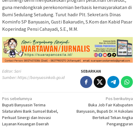
bersinergi demi menyukseskan program pelatihan tersebut,
guna mendongkrak perekonomian berbasis kemasyarakatan di
Bumi Sedulang Setudung. Turut hadir Plt. Sekretaris Dinas
Kominfo SP Banyuasin, Gusti Bakarudin, S.Kom dan Kabid Pasar
Koperindag Pensi Cahayadi, S.E., M.M.
Editor: Sari
SEBARKAN
Sumber:
https://banyuasinkab.go.id
Navigasi
Pos sebelumnya
Pos berikutnya
Bupati Banyuasin Terima
Buka Job Fair Kabupaten
pos
Silaturahmi Bank Sumsel Babel,
Banyuasin, Bupati Dr. H Askolani
Perkuat Sinergi dan Inovasi
Bertekad Tekan Angka
Layanan Keuangan Daerah
Pengangguran