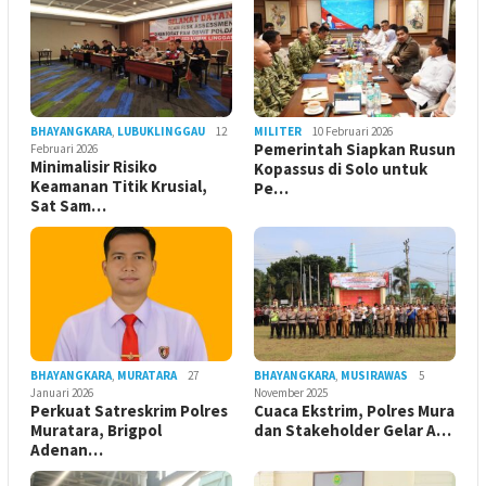
BHAYANGKARA
,
LUBUKLINGGAU
12
MILITER
10 Februari 2026
Pemerintah Siapkan Rusun
Februari 2026
Minimalisir Risiko
Kopassus di Solo untuk
Keamanan Titik Krusial,
Pe…
Sat Sam…
BHAYANGKARA
,
MURATARA
27
BHAYANGKARA
,
MUSIRAWAS
5
Januari 2026
November 2025
Perkuat Satreskrim Polres
Cuaca Ekstrim, Polres Mura
Muratara, Brigpol
dan Stakeholder Gelar A…
Adenan…