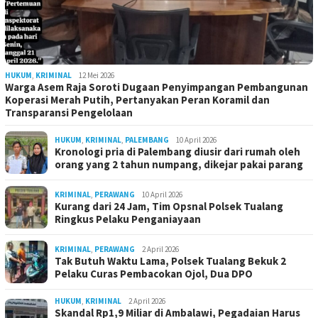
HUKUM
,
KRIMINAL
12 Mei 2026
Warga Asem Raja Soroti Dugaan Penyimpangan Pembangunan
Koperasi Merah Putih, Pertanyakan Peran Koramil dan
Transparansi Pengelolaan
HUKUM
,
KRIMINAL
,
PALEMBANG
10 April 2026
Kronologi pria di Palembang diusir dari rumah oleh
orang yang 2 tahun numpang, dikejar pakai parang
KRIMINAL
,
PERAWANG
10 April 2026
Kurang dari 24 Jam, Tim Opsnal Polsek Tualang
Ringkus Pelaku Penganiayaan
KRIMINAL
,
PERAWANG
2 April 2026
Tak Butuh Waktu Lama, Polsek Tualang Bekuk 2
Pelaku Curas Pembacokan Ojol, Dua DPO
HUKUM
,
KRIMINAL
2 April 2026
Skandal Rp1,9 Miliar di Ambalawi, Pegadaian Harus