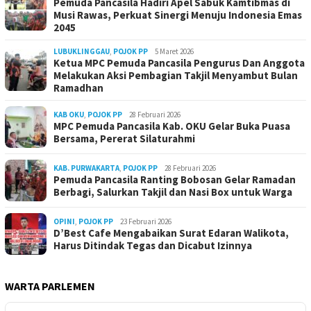
Pemuda Pancasila Hadiri Apel Sabuk Kamtibmas di
Musi Rawas, Perkuat Sinergi Menuju Indonesia Emas
2045
LUBUKLINGGAU
,
POJOK PP
5 Maret 2026
Ketua MPC Pemuda Pancasila Pengurus Dan Anggota
Melakukan Aksi Pembagian Takjil Menyambut Bulan
Ramadhan
KAB OKU
,
POJOK PP
28 Februari 2026
MPC Pemuda Pancasila Kab. OKU Gelar Buka Puasa
Bersama, Pererat Silaturahmi
KAB. PURWAKARTA
,
POJOK PP
28 Februari 2026
Pemuda Pancasila Ranting Bobosan Gelar Ramadan
Berbagi, Salurkan Takjil dan Nasi Box untuk Warga
OPINI
,
POJOK PP
23 Februari 2026
D’Best Cafe Mengabaikan Surat Edaran Walikota,
Harus Ditindak Tegas dan Dicabut Izinnya
WARTA PARLEMEN