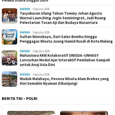
Pelaku Usaha Unggul 2030
DAERAH
5 Agustus 2026
Tasyakuran Ulang Tahun Tommy Johan Agusta
Warnai Launching Joglo Seminingrat, Jadi Ruang
Pelestarian Tosan Aji dan Budaya Nusantara
DAERAH
5 Agustus 2026
Sultan Wonokoyo, Dari Sales Bumbu hingga
Penggagas Wisata Juang Hamid Rusdi di Kota Malang
DAERAH
5 Agustus 2026
Mahasiswa KKN Kolaboratif UNISDA–UNHASY
Luncurkan Modul Ajar Interaktif Pemilahan Sampah
untuk Anaj Usia Dini
DAERAH
5 Agustus 2026
Waduk Malahayu, Pesona Wisata Alam Brebes yang
Kini Semakin Nyaman Dikunjungi
BERITA TNI – POLRI