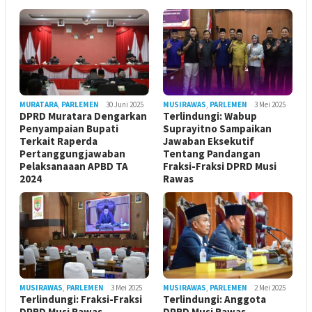
MURATARA
,
PARLEMEN
30 Juni 2025
MUSIRAWAS
,
PARLEMEN
3 Mei 2025
DPRD Muratara Dengarkan
Terlindungi: Wabup
Penyampaian Bupati
Suprayitno Sampaikan
Terkait Raperda
Jawaban Eksekutif
Pertanggungjawaban
Tentang Pandangan
Pelaksanaaan APBD TA
Fraksi-Fraksi DPRD Musi
2024
Rawas
MUSIRAWAS
,
PARLEMEN
3 Mei 2025
MUSIRAWAS
,
PARLEMEN
2 Mei 2025
Terlindungi: Fraksi-Fraksi
Terlindungi: Anggota
DPRD Musi Rawas
DPRD Musi Rawas