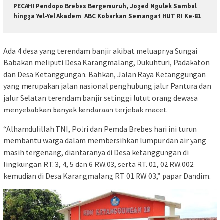
PECAH! Pendopo Brebes Bergemuruh, Joged Ngulek Sambal
hingga Yel-Yel Akademi ABC Kobarkan Semangat HUT RI Ke-81
Ada 4 desa yang terendam banjir akibat meluapnya Sungai
Babakan meliputi Desa Karangmalang, Dukuhturi, Padakaton
dan Desa Ketanggungan. Bahkan, Jalan Raya Ketanggungan
yang merupakan jalan nasional penghubung jalur Pantura dan
jalur Selatan terendam banjir setinggi lutut orang dewasa
menyebabkan banyak kendaraan terjebak macet.
“Alhamdulillah TNI, Polri dan Pemda Brebes hari ini turun
membantu warga dalam membersihkan lumpur dan air yang
masih tergenang, diantaranya di Desa ketanggungan di
lingkungan RT. 3, 4, 5 dan 6 RW.03, serta RT. 01, 02 RW.002.
kemudian di Desa Karangmalang RT 01 RW 03,” papar Dandim.