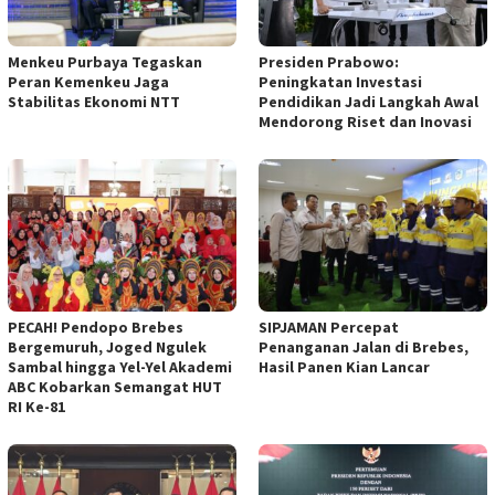
Menkeu Purbaya Tegaskan
Presiden Prabowo:
Peran Kemenkeu Jaga
Peningkatan Investasi
Stabilitas Ekonomi NTT
Pendidikan Jadi Langkah Awal
Mendorong Riset dan Inovasi
PECAH! Pendopo Brebes
SIPJAMAN Percepat
Bergemuruh, Joged Ngulek
Penanganan Jalan di Brebes,
Sambal hingga Yel-Yel Akademi
Hasil Panen Kian Lancar
ABC Kobarkan Semangat HUT
RI Ke-81