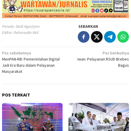
Penulis: Dedi Agustyan
SEBARKAN
Editor: Rehanudin Akil
Navigasi
Pos sebelumnya
Pos berikutnya
MenPAN-RB: Pemerintahan Digital
Iwan: Pelayanan RSUD Brebes
pos
Jadi Era Baru dalam Pelayanan
Bagus
Masyarakat
POS TERKAIT