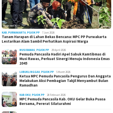
KAB. PURWAKARTA
,
POJOK PP
7 Juni 2026
Tanam Harapan di Lahan Bekas Bencana: MPC PP Purwakarta
Lestarikan Alam Sambil Perhatikan Aspirasi Warga
MUSIRAWAS
,
POJOK PP
29 April 2026
Pemuda Pancasila Hadiri Apel Sabuk Kamtibmas di
Musi Rawas, Perkuat Sinergi Menuju Indonesia Emas
2045
LUBUKLINGGAU
,
POJOK PP
5 Maret 2026
Ketua MPC Pemuda Pancasila Pengurus Dan Anggota
Melakukan Aksi Pembagian Takjil Menyambut Bulan
Ramadhan
KAB OKU
,
POJOK PP
28 Februari 2026
MPC Pemuda Pancasila Kab. OKU Gelar Buka Puasa
Bersama, Pererat Silaturahmi