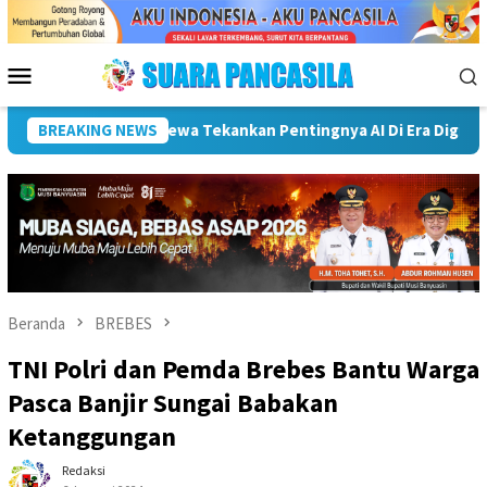
Loncat
ke
konten
Menu
Mobile
mkot Palembang Perkuat Program Adiwiyata, Cetak Generasi Pedu
BREAKING NEWS
Beranda
BREBES
TNI Polri dan Pemda Brebes Bantu Warga
Pasca Banjir Sungai Babakan
Ketanggungan
Redaksi