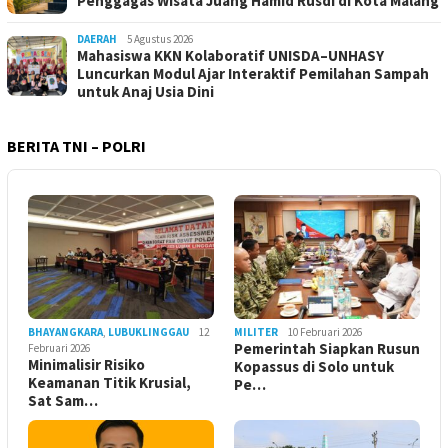
Penggagas Wisata Juang Hamid Rusdi di Kota Malang
DAERAH
5 Agustus 2026
Mahasiswa KKN Kolaboratif UNISDA–UNHASY
Luncurkan Modul Ajar Interaktif Pemilahan Sampah
untuk Anaj Usia Dini
BERITA TNI – POLRI
BHAYANGKARA
,
LUBUKLINGGAU
12
MILITER
10 Februari 2026
Pemerintah Siapkan Rusun
Februari 2026
Minimalisir Risiko
Kopassus di Solo untuk
Keamanan Titik Krusial,
Pe…
Sat Sam…