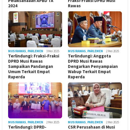
Pelaksanaaan APBD TA
Fraksi-Fraksi DPRD Musi
2024
Rawas
MUSIRAWAS
,
PARLEMEN
3 Mei 2025
MUSIRAWAS
,
PARLEMEN
2 Mei 2025
Terlindungi: Fraksi-Fraksi
Terlindungi: Anggota
DPRD Musi Rawas
DPRD Musi Rawas
Sampaikan Pandangan
Dengarkan Penyampaian
Umum Terkait Empat
Wabup Terkait Empat
Raperda
Raperda
MUSIRAWAS
,
PARLEMEN
2 Mei 2025
MUSIRAWAS
,
PARLEMEN
2 Mei 2025
Terlindungi: DPRD-
CSR Perusahaan di Musi