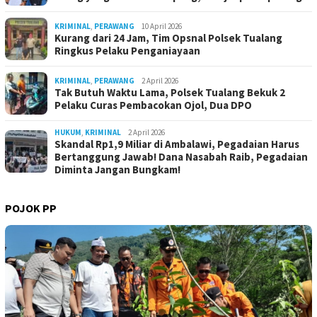
KRIMINAL
,
PERAWANG
10 April 2026
Kurang dari 24 Jam, Tim Opsnal Polsek Tualang
Ringkus Pelaku Penganiayaan
KRIMINAL
,
PERAWANG
2 April 2026
Tak Butuh Waktu Lama, Polsek Tualang Bekuk 2
Pelaku Curas Pembacokan Ojol, Dua DPO
HUKUM
,
KRIMINAL
2 April 2026
Skandal Rp1,9 Miliar di Ambalawi, Pegadaian Harus
Bertanggung Jawab! Dana Nasabah Raib, Pegadaian
Diminta Jangan Bungkam!
POJOK PP