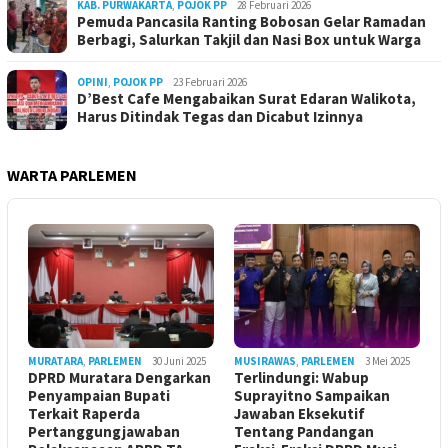
KAB. PURWAKARTA
,
POJOK PP
28 Februari 2026
Pemuda Pancasila Ranting Bobosan Gelar Ramadan
Berbagi, Salurkan Takjil dan Nasi Box untuk Warga
OPINI
,
POJOK PP
23 Februari 2026
D’Best Cafe Mengabaikan Surat Edaran Walikota,
Harus Ditindak Tegas dan Dicabut Izinnya
WARTA PARLEMEN
MURATARA
,
PARLEMEN
30 Juni 2025
MUSIRAWAS
,
PARLEMEN
3 Mei 2025
DPRD Muratara Dengarkan
Terlindungi: Wabup
Penyampaian Bupati
Suprayitno Sampaikan
Terkait Raperda
Jawaban Eksekutif
Pertanggungjawaban
Tentang Pandangan