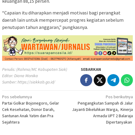
keuangan 88,15 persen.
“Capaian itu diharapkan menjadi motivasi bagi perangkat
daerah lain untuk mempercepat progres kegiatan sebelum
penutupan tahun anggaran,” pungkasnya.
Penulis: (Rahma/MC Kabupaten Siak)
SEBARKAN
Editor: Diana Monika
Sumber:
https://siakkab.go.id/
Navigasi
Pos sebelumnya
Pos berikutnya
Partai Golkar Bojonegoro, Gelar
Pengangkutan Sampah di Jalur
pos
Cek Kesehatan, Donor Darah,
Jayanti Dikeluhkan Warga, Kinerja
Santunan Anak Yatim dan Pra
Armada UPT 2 Balaraja
Sejahtera
Dipertanyakan