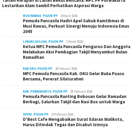
Tanam Harapan di Lahan Bekas Bencana: MPC PP Purwakarta
Lestarikan Alam Sambil Perhatikan Aspirasi Warga
MUSIRAWAS
,
POJOK PP
29 April 2026
Pemuda Pancasila Hadiri Apel Sabuk Kamtibmas di
Musi Rawas, Perkuat Sinergi Menuju Indonesia Emas
2045
LUBUKLINGGAU
,
POJOK PP
5 Maret 2026
Ketua MPC Pemuda Pancasila Pengurus Dan Anggota
Melakukan Aksi Pembagian Takjil Menyambut Bulan
Ramadhan
KAB OKU
,
POJOK PP
28 Februari 2026
MPC Pemuda Pancasila Kab. OKU Gelar Buka Puasa
Bersama, Pererat Silaturahmi
KAB. PURWAKARTA
,
POJOK PP
28 Februari 2026
Pemuda Pancasila Ranting Bobosan Gelar Ramadan
Berbagi, Salurkan Takjil dan Nasi Box untuk Warga
OPINI
,
POJOK PP
23 Februari 2026
D’Best Cafe Mengabaikan Surat Edaran Walikota,
Harus Ditindak Tegas dan Dicabut Izinnya