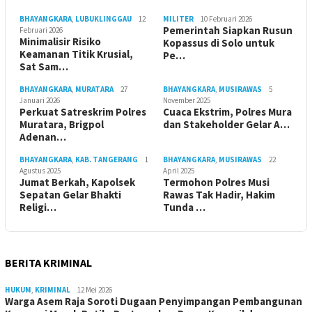
BHAYANGKARA
,
LUBUKLINGGAU
12
MILITER
10 Februari 2026
Pemerintah Siapkan Rusun
Februari 2026
Minimalisir Risiko
Kopassus di Solo untuk
Keamanan Titik Krusial,
Pe…
Sat Sam…
BHAYANGKARA
,
MURATARA
27
BHAYANGKARA
,
MUSIRAWAS
5
Januari 2026
November 2025
Perkuat Satreskrim Polres
Cuaca Ekstrim, Polres Mura
Muratara, Brigpol
dan Stakeholder Gelar A…
Adenan…
BHAYANGKARA
,
KAB. TANGERANG
1
BHAYANGKARA
,
MUSIRAWAS
22
Agustus 2025
April 2025
Jumat Berkah, Kapolsek
Termohon Polres Musi
Sepatan Gelar Bhakti
Rawas Tak Hadir, Hakim
Religi…
Tunda …
BERITA KRIMINAL
HUKUM
,
KRIMINAL
12 Mei 2026
Warga Asem Raja Soroti Dugaan Penyimpangan Pembangunan