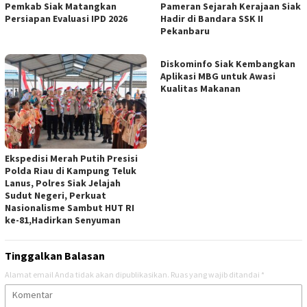
Pemkab Siak Matangkan
Pameran Sejarah Kerajaan Siak
Persiapan Evaluasi IPD 2026
Hadir di Bandara SSK II
Pekanbaru
Diskominfo Siak Kembangkan
Aplikasi MBG untuk Awasi
Kualitas Makanan
Ekspedisi Merah Putih Presisi
Polda Riau di Kampung Teluk
Lanus, Polres Siak Jelajah
Sudut Negeri, Perkuat
Nasionalisme Sambut HUT RI
ke-81,Hadirkan Senyuman
Tinggalkan Balasan
Alamat email Anda tidak akan dipublikasikan.
Ruas yang wajib ditandai
*