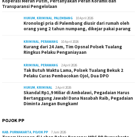
Koperasi Merah Putih, Pertanyakan Peran Koramil dan
Transparansi Pengelolaan
HUKUM
,
KRIMINAL
,
PALEMBANG
10 April 2026
Kronologi pria di Palembang diusir dari rumah oleh
orang yang 2 tahun numpang, dikejar pakai parang
KRIMINAL
,
PERAWANG
10 April 2026
Kurang dari 24 Jam, Tim Opsnal Polsek Tualang
Ringkus Pelaku Penganiayaan
KRIMINAL
,
PERAWANG
2 April 2026
Tak Butuh Waktu Lama, Polsek Tualang Bekuk 2
Pelaku Curas Pembacokan Ojol, Dua DPO
HUKUM
,
KRIMINAL
2 April 2026
Skandal Rp1,9 Miliar di Ambalawi, Pegadaian Harus
Bertanggung Jawab! Dana Nasabah Raib, Pegadaian
Diminta Jangan Bungkam!
POJOK PP
KAB. PURWAKARTA
,
POJOK PP
7 Juni 2026