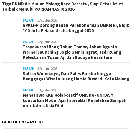
Tiga BUMD Air Minum Malang Raya Bersatu, Siap Cetak Atlet
Terbaik Menuju PORPAMNAS IX 2026
DAERAH
5 Agustus 2026
APKLI-P Dorong Badan Perekonomian UMKM RI, Bidik
100 Juta Pelaku Usaha Unggul 2030
DAERAH
5 Agustus 2026
Tasyakuran Ulang Tahun Tommy Johan Agusta
Warnai Launching Joglo Seminingrat, Jadi Ruang
Pelestarian Tosan Aji dan Budaya Nusantara
DAERAH
5 Agustus 2026
Sultan Wonokoyo, Dari Sales Bumbu hingga
Penggagas Wisata Juang Hamid Rusdi di Kota Malang
DAERAH
5 Agustus 2026
Mahasiswa KKN Kolaboratif UNISDA–UNHASY
Luncurkan Modul Ajar Interaktif Pemilahan Sampah
untuk Anaj Usia Dini
BERITA TNI – POLRI