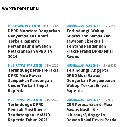
WARTA PARLEMEN
MURATARA
,
PARLEMEN
30 Juni 2025
MUSIRAWAS
,
PARLEMEN
3 Mei 2025
DPRD Muratara Dengarkan
Terlindungi: Wabup
Penyampaian Bupati
Suprayitno Sampaikan
Terkait Raperda
Jawaban Eksekutif
Pertanggungjawaban
Tentang Pandangan
Pelaksanaaan APBD TA
Fraksi-Fraksi DPRD Musi
2024
Rawas
MUSIRAWAS
,
PARLEMEN
3 Mei 2025
MUSIRAWAS
,
PARLEMEN
2 Mei 2025
Terlindungi: Fraksi-Fraksi
Terlindungi: Anggota
DPRD Musi Rawas
DPRD Musi Rawas
Sampaikan Pandangan
Dengarkan Penyampaian
Umum Terkait Empat
Wabup Terkait Empat
Raperda
Raperda
MUSIRAWAS
,
PARLEMEN
2 Mei 2025
MUSIRAWAS
,
PARLEMEN
2 Mei 2025
Terlindungi: DPRD-
CSR Perusahaan di Musi
Pemkab Musi Rawas
Rawas Masih ‘Se-
Tandatangani MoU 13
Ikhlasnya’, Anggota
Raperda Tahun 2025
Dewan Bakal Revisi Perda ‎