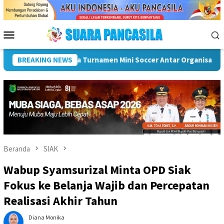
Loncat
ke
konten
Menu
Mobile
Soccer Antar Organisasi Perangkat Daerah (OPD) Musi Rawas
BREAKING NEWS
Beranda
SIAK
Wabup Syamsurizal Minta OPD Siak
Fokus ke Belanja Wajib dan Percepatan
Realisasi Akhir Tahun
Diana Monika