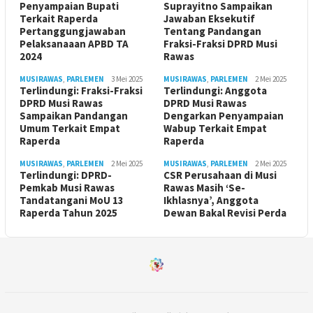
Penyampaian Bupati
Suprayitno Sampaikan
Terkait Raperda
Jawaban Eksekutif
Pertanggungjawaban
Tentang Pandangan
Pelaksanaaan APBD TA
Fraksi-Fraksi DPRD Musi
2024
Rawas
MUSIRAWAS
,
PARLEMEN
3 Mei 2025
MUSIRAWAS
,
PARLEMEN
2 Mei 2025
Terlindungi: Fraksi-Fraksi
Terlindungi: Anggota
DPRD Musi Rawas
DPRD Musi Rawas
Sampaikan Pandangan
Dengarkan Penyampaian
Umum Terkait Empat
Wabup Terkait Empat
Raperda
Raperda
MUSIRAWAS
,
PARLEMEN
2 Mei 2025
MUSIRAWAS
,
PARLEMEN
2 Mei 2025
Terlindungi: DPRD-
CSR Perusahaan di Musi
Pemkab Musi Rawas
Rawas Masih ‘Se-
Tandatangani MoU 13
Ikhlasnya’, Anggota
Raperda Tahun 2025
Dewan Bakal Revisi Perda ‎