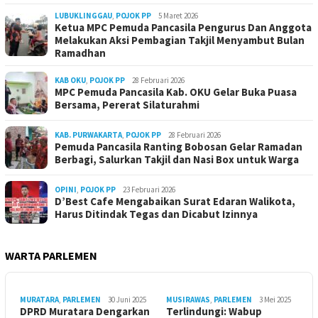
LUBUKLINGGAU
,
POJOK PP
5 Maret 2026
Ketua MPC Pemuda Pancasila Pengurus Dan Anggota
Melakukan Aksi Pembagian Takjil Menyambut Bulan
Ramadhan
KAB OKU
,
POJOK PP
28 Februari 2026
MPC Pemuda Pancasila Kab. OKU Gelar Buka Puasa
Bersama, Pererat Silaturahmi
KAB. PURWAKARTA
,
POJOK PP
28 Februari 2026
Pemuda Pancasila Ranting Bobosan Gelar Ramadan
Berbagi, Salurkan Takjil dan Nasi Box untuk Warga
OPINI
,
POJOK PP
23 Februari 2026
D’Best Cafe Mengabaikan Surat Edaran Walikota,
Harus Ditindak Tegas dan Dicabut Izinnya
WARTA PARLEMEN
MURATARA
,
PARLEMEN
30 Juni 2025
MUSIRAWAS
,
PARLEMEN
3 Mei 2025
DPRD Muratara Dengarkan
Terlindungi: Wabup