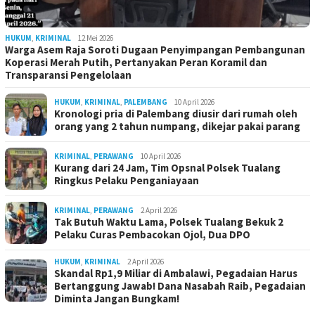
HUKUM
,
KRIMINAL
12 Mei 2026
Warga Asem Raja Soroti Dugaan Penyimpangan Pembangunan
Koperasi Merah Putih, Pertanyakan Peran Koramil dan
Transparansi Pengelolaan
HUKUM
,
KRIMINAL
,
PALEMBANG
10 April 2026
Kronologi pria di Palembang diusir dari rumah oleh
orang yang 2 tahun numpang, dikejar pakai parang
KRIMINAL
,
PERAWANG
10 April 2026
Kurang dari 24 Jam, Tim Opsnal Polsek Tualang
Ringkus Pelaku Penganiayaan
KRIMINAL
,
PERAWANG
2 April 2026
Tak Butuh Waktu Lama, Polsek Tualang Bekuk 2
Pelaku Curas Pembacokan Ojol, Dua DPO
HUKUM
,
KRIMINAL
2 April 2026
Skandal Rp1,9 Miliar di Ambalawi, Pegadaian Harus
Bertanggung Jawab! Dana Nasabah Raib, Pegadaian
Diminta Jangan Bungkam!