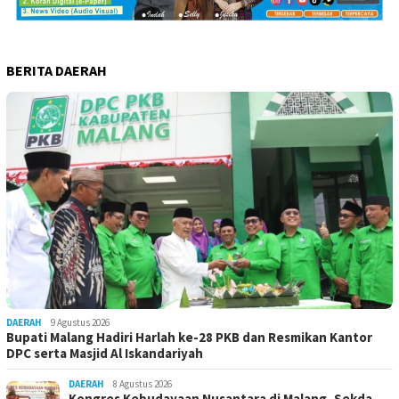
BERITA DAERAH
DAERAH
9 Agustus 2026
Bupati Malang Hadiri Harlah ke-28 PKB dan Resmikan Kantor
DPC serta Masjid Al Iskandariyah
DAERAH
8 Agustus 2026
Kongres Kebudayaan Nusantara di Malang, Sekda