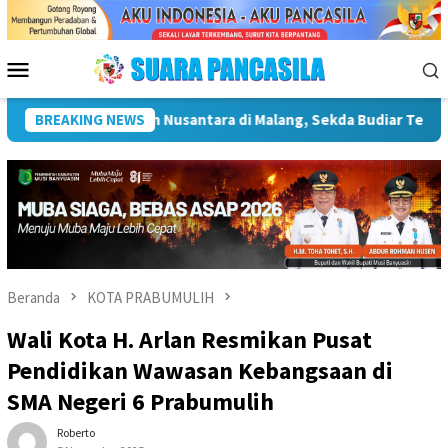
Loncat
ke
konten
Menu
Mobile
n Pentingnya Infrastruktur Kebudayaan
BREAKING NEWS
Wakil Wali Kota 
Beranda
KOTA PRABUMULIH
Wali Kota H. Arlan Resmikan Pusat
Pendidikan Wawasan Kebangsaan di
SMA Negeri 6 Prabumulih
Roberto