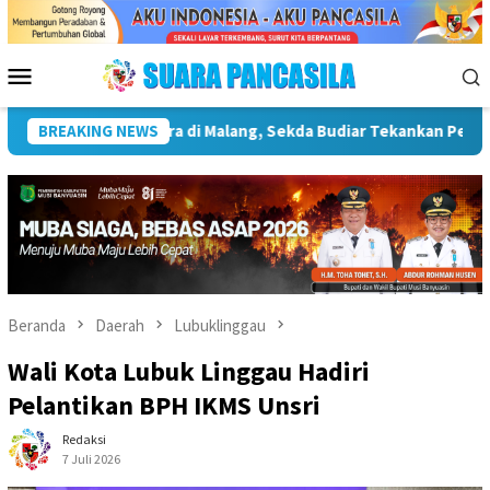
Loncat
ke
konten
Menu
Mobile
ya Infrastruktur Kebudayaan
BREAKING NEWS
Wakil Wali Kota Lepas Lomb
Beranda
Daerah
Lubuklinggau
Wali Kota Lubuk Linggau Hadiri
Pelantikan BPH IKMS Unsri
Redaksi
7 Juli 2026