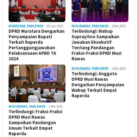
MURATARA
,
PARLEMEN
30 Juni 2025
MUSIRAWAS
,
PARLEMEN
3 Mei 2025
DPRD Muratara Dengarkan
Terlindungi: Wabup
Penyampaian Bupati
Suprayitno Sampaikan
Terkait Raperda
Jawaban Eksekutif
Pertanggungjawaban
Tentang Pandangan
Pelaksanaaan APBD TA
Fraksi-Fraksi DPRD Musi
2024
Rawas
MUSIRAWAS
,
PARLEMEN
2 Mei 2025
Terlindungi: Anggota
DPRD Musi Rawas
Dengarkan Penyampaian
Wabup Terkait Empat
Raperda
MUSIRAWAS
,
PARLEMEN
3 Mei 2025
Terlindungi: Fraksi-Fraksi
DPRD Musi Rawas
Sampaikan Pandangan
Umum Terkait Empat
Raperda