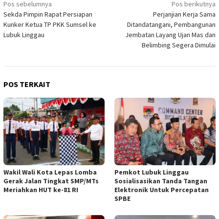
Navigasi
Pos sebelumnya
Pos berikutnya
Sekda Pimpin Rapat Persiapan
Perjanjian Kerja Sama
pos
Kunker Ketua TP PKK Sumsel ke
Ditandatangani, Pembangunan
Lubuk Linggau
Jembatan Layang Ujan Mas dan
Belimbing Segera Dimulai
POS TERKAIT
Wakil Wali Kota Lepas Lomba
Pemkot Lubuk Linggau
Gerak Jalan Tingkat SMP/MTs
Sosialisasikan Tanda Tangan
Meriahkan HUT ke-81 RI
Elektronik Untuk Percepatan
SPBE