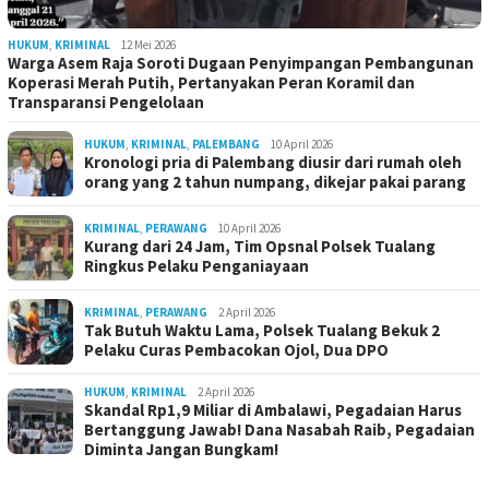
HUKUM
,
KRIMINAL
12 Mei 2026
Warga Asem Raja Soroti Dugaan Penyimpangan Pembangunan
Koperasi Merah Putih, Pertanyakan Peran Koramil dan
Transparansi Pengelolaan
HUKUM
,
KRIMINAL
,
PALEMBANG
10 April 2026
Kronologi pria di Palembang diusir dari rumah oleh
orang yang 2 tahun numpang, dikejar pakai parang
KRIMINAL
,
PERAWANG
10 April 2026
Kurang dari 24 Jam, Tim Opsnal Polsek Tualang
Ringkus Pelaku Penganiayaan
KRIMINAL
,
PERAWANG
2 April 2026
Tak Butuh Waktu Lama, Polsek Tualang Bekuk 2
Pelaku Curas Pembacokan Ojol, Dua DPO
HUKUM
,
KRIMINAL
2 April 2026
Skandal Rp1,9 Miliar di Ambalawi, Pegadaian Harus
Bertanggung Jawab! Dana Nasabah Raib, Pegadaian
Diminta Jangan Bungkam!