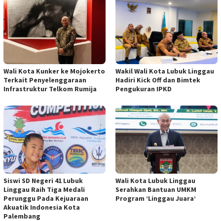
Wali Kota Kunker ke Mojokerto
Wakil Wali Kota Lubuk Linggau
Terkait Penyelenggaraan
Hadiri Kick Off dan Bimtek
Infrastruktur Telkom Rumija
Pengukuran IPKD
Siswi SD Negeri 41 Lubuk
Wali Kota Lubuk Linggau
Linggau Raih Tiga Medali
Serahkan Bantuan UMKM
Perunggu Pada Kejuaraan
Program ‘Linggau Juara’
Akuatik Indonesia Kota
Palembang