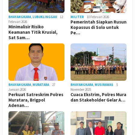
BHAYANGKARA
,
LUBUKLINGGAU
12
MILITER
10 Februari 2026
Pemerintah Siapkan Rusun
Februari 2026
Minimalisir Risiko
Kopassus di Solo untuk
Keamanan Titik Krusial,
Pe…
Sat Sam…
BHAYANGKARA
,
MURATARA
27
BHAYANGKARA
,
MUSIRAWAS
5
Januari 2026
November 2025
Perkuat Satreskrim Polres
Cuaca Ekstrim, Polres Mura
Muratara, Brigpol
dan Stakeholder Gelar A…
Adenan…