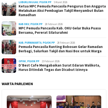
LUBUKLINGGAU
,
POJOK PP
5 Maret 2026
Ketua MPC Pemuda Pancasila Pengurus Dan Anggota
Melakukan Aksi Pembagian Takjil Menyambut Bulan
Ramadhan
KAB OKU
,
POJOK PP
28 Februari 2026
MPC Pemuda Pancasila Kab. OKU Gelar Buka Puasa
Bersama, Pererat Silaturahmi
KAB. PURWAKARTA
,
POJOK PP
28 Februari 2026
Pemuda Pancasila Ranting Bobosan Gelar Ramadan
Berbagi, Salurkan Takjil dan Nasi Box untuk Warga
OPINI
,
POJOK PP
23 Februari 2026
D’Best Cafe Mengabaikan Surat Edaran Walikota,
Harus Ditindak Tegas dan Dicabut Izinnya
WARTA PARLEMEN