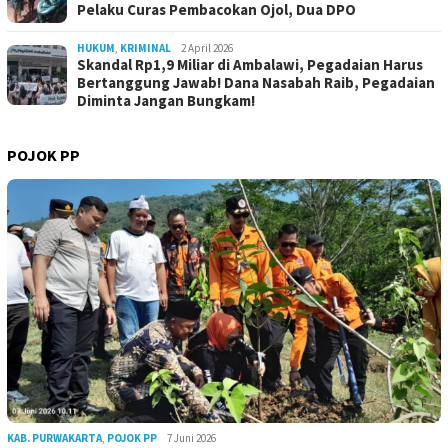
Pelaku Curas Pembacokan Ojol, Dua DPO
HUKUM
,
KRIMINAL
2 April 2026
Skandal Rp1,9 Miliar di Ambalawi, Pegadaian Harus
Bertanggung Jawab! Dana Nasabah Raib, Pegadaian
Diminta Jangan Bungkam!
POJOK PP
KAB. PURWAKARTA
,
POJOK PP
7 Juni 2026