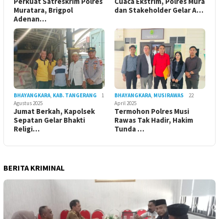
Perkuat Satreskrim Polres
Cuaca Ekstrim, Polres Mura
Muratara, Brigpol
dan Stakeholder Gelar A…
Adenan…
BHAYANGKARA
,
KAB. TANGERANG
1
BHAYANGKARA
,
MUSIRAWAS
22
Agustus 2025
April 2025
Jumat Berkah, Kapolsek
Termohon Polres Musi
Sepatan Gelar Bhakti
Rawas Tak Hadir, Hakim
Religi…
Tunda …
BERITA KRIMINAL