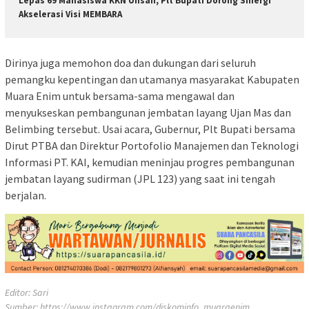
Lepas 69 Mahasiswa KKN Unsan, Plt Bupati Dorong Sinergi
Akselerasi Visi MEMBARA
Dirinya juga memohon doa dan dukungan dari seluruh
pemangku kepentingan dan utamanya masyarakat Kabupaten
Muara Enim untuk bersama-sama mengawal dan
menyukseskan pembangunan jembatan layang Ujan Mas dan
Belimbing tersebut. Usai acara, Gubernur, Plt Bupati bersama
Dirut PTBA dan Direktur Portofolio Manajemen dan Teknologi
Informasi PT. KAI, kemudian meninjau progres pembangunan
jembatan layang sudirman (JPL 123) yang saat ini tengah
berjalan.
Editor: Sari
Sumber:
https://www.instagram.com/diskominfo_muaraenim