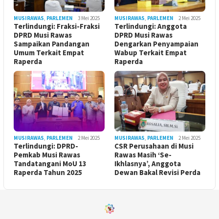
MUSIRAWAS
,
PARLEMEN
3 Mei 2025
MUSIRAWAS
,
PARLEMEN
2 Mei 2025
Terlindungi: Fraksi-Fraksi
Terlindungi: Anggota
DPRD Musi Rawas
DPRD Musi Rawas
Sampaikan Pandangan
Dengarkan Penyampaian
Umum Terkait Empat
Wabup Terkait Empat
Raperda
Raperda
MUSIRAWAS
,
PARLEMEN
2 Mei 2025
MUSIRAWAS
,
PARLEMEN
2 Mei 2025
Terlindungi: DPRD-
CSR Perusahaan di Musi
Pemkab Musi Rawas
Rawas Masih ‘Se-
Tandatangani MoU 13
Ikhlasnya’, Anggota
Raperda Tahun 2025
Dewan Bakal Revisi Perda ‎