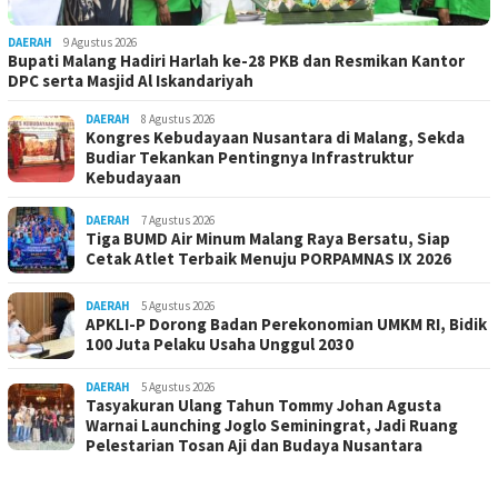
DAERAH
9 Agustus 2026
Bupati Malang Hadiri Harlah ke-28 PKB dan Resmikan Kantor
DPC serta Masjid Al Iskandariyah
DAERAH
8 Agustus 2026
Kongres Kebudayaan Nusantara di Malang, Sekda
Budiar Tekankan Pentingnya Infrastruktur
Kebudayaan
DAERAH
7 Agustus 2026
Tiga BUMD Air Minum Malang Raya Bersatu, Siap
Cetak Atlet Terbaik Menuju PORPAMNAS IX 2026
DAERAH
5 Agustus 2026
APKLI-P Dorong Badan Perekonomian UMKM RI, Bidik
100 Juta Pelaku Usaha Unggul 2030
DAERAH
5 Agustus 2026
Tasyakuran Ulang Tahun Tommy Johan Agusta
Warnai Launching Joglo Seminingrat, Jadi Ruang
Pelestarian Tosan Aji dan Budaya Nusantara