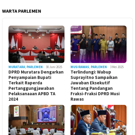
WARTA PARLEMEN
MURATARA
,
PARLEMEN
30 Juni 2025
MUSIRAWAS
,
PARLEMEN
3 Mei 2025
DPRD Muratara Dengarkan
Terlindungi: Wabup
Penyampaian Bupati
Suprayitno Sampaikan
Terkait Raperda
Jawaban Eksekutif
Pertanggungjawaban
Tentang Pandangan
Pelaksanaaan APBD TA
Fraksi-Fraksi DPRD Musi
2024
Rawas