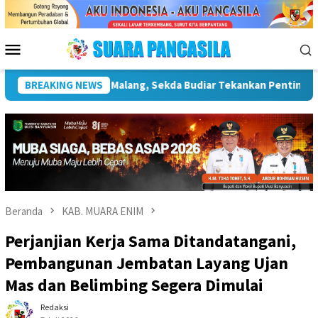
Loncat
ke
konten
Menu
Mobile
uktur Kebudayaan
BREAKING NEWS
Wakil Wali Kota Lepas Lomba Gerak Jal
Beranda
KAB. MUARA ENIM
Perjanjian Kerja Sama Ditandatangani,
Pembangunan Jembatan Layang Ujan
Mas dan Belimbing Segera Dimulai
Redaksi