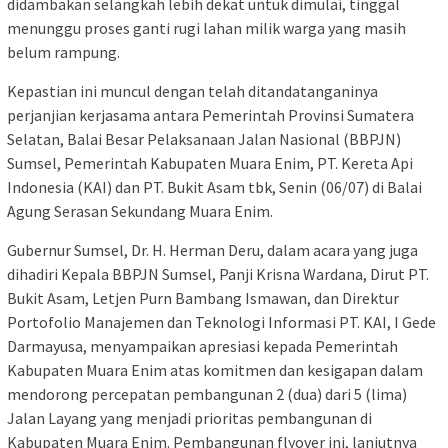
didambakan selangkah lebih dekat untuk dimulai, tinggal
menunggu proses ganti rugi lahan milik warga yang masih
belum rampung.
Kepastian ini muncul dengan telah ditandatanganinya
perjanjian kerjasama antara Pemerintah Provinsi Sumatera
Selatan, Balai Besar Pelaksanaan Jalan Nasional (BBPJN)
Sumsel, Pemerintah Kabupaten Muara Enim, PT. Kereta Api
Indonesia (KAI) dan PT. Bukit Asam tbk, Senin (06/07) di Balai
Agung Serasan Sekundang Muara Enim.
Gubernur Sumsel, Dr. H. Herman Deru, dalam acara yang juga
dihadiri Kepala BBPJN Sumsel, Panji Krisna Wardana, Dirut PT.
Bukit Asam, Letjen Purn Bambang Ismawan, dan Direktur
Portofolio Manajemen dan Teknologi Informasi PT. KAI, I Gede
Darmayusa, menyampaikan apresiasi kepada Pemerintah
Kabupaten Muara Enim atas komitmen dan kesigapan dalam
mendorong percepatan pembangunan 2 (dua) dari 5 (lima)
Jalan Layang yang menjadi prioritas pembangunan di
Kabupaten Muara Enim. Pembangunan flyover ini, lanjutnya