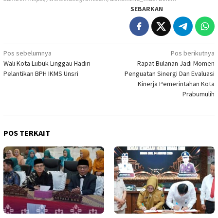
SEBARKAN
Navigasi
Pos sebelumnya
Pos berikutnya
Wali Kota Lubuk Linggau Hadiri
Rapat Bulanan Jadi Momen
pos
Pelantikan BPH IKMS Unsri
Penguatan Sinergi Dan Evaluasi
Kinerja Pemerintahan Kota
Prabumulih
POS TERKAIT