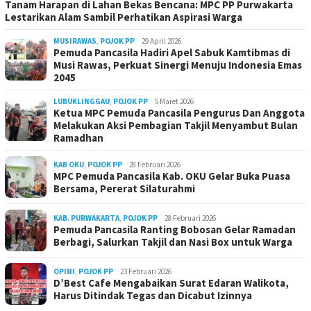
Tanam Harapan di Lahan Bekas Bencana: MPC PP Purwakarta
Lestarikan Alam Sambil Perhatikan Aspirasi Warga
MUSIRAWAS
,
POJOK PP
29 April 2026
Pemuda Pancasila Hadiri Apel Sabuk Kamtibmas di
Musi Rawas, Perkuat Sinergi Menuju Indonesia Emas
2045
LUBUKLINGGAU
,
POJOK PP
5 Maret 2026
Ketua MPC Pemuda Pancasila Pengurus Dan Anggota
Melakukan Aksi Pembagian Takjil Menyambut Bulan
Ramadhan
KAB OKU
,
POJOK PP
28 Februari 2026
MPC Pemuda Pancasila Kab. OKU Gelar Buka Puasa
Bersama, Pererat Silaturahmi
KAB. PURWAKARTA
,
POJOK PP
28 Februari 2026
Pemuda Pancasila Ranting Bobosan Gelar Ramadan
Berbagi, Salurkan Takjil dan Nasi Box untuk Warga
OPINI
,
POJOK PP
23 Februari 2026
D’Best Cafe Mengabaikan Surat Edaran Walikota,
Harus Ditindak Tegas dan Dicabut Izinnya