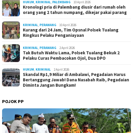
HUKUM
,
KRIMINAL
,
PALEMBANG
10 April 2026
Kronologi pria di Palembang diusir dari rumah oleh
orang yang 2 tahun numpang, dikejar pakai parang
KRIMINAL
,
PERAWANG
10 April 2026
Kurang dari 24 Jam, Tim Opsnal Polsek Tualang
Ringkus Pelaku Penganiayaan
KRIMINAL
,
PERAWANG
2 April 2026
Tak Butuh Waktu Lama, Polsek Tualang Bekuk 2
Pelaku Curas Pembacokan Ojol, Dua DPO
HUKUM
,
KRIMINAL
2 April 2026
Skandal Rp1,9 Miliar di Ambalawi, Pegadaian Harus
Bertanggung Jawab! Dana Nasabah Raib, Pegadaian
Diminta Jangan Bungkam!
POJOK PP