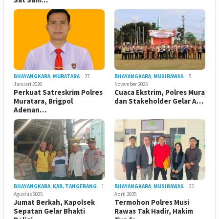
BHAYANGKARA
,
MURATARA
27
BHAYANGKARA
,
MUSIRAWAS
5
Januari 2026
November 2025
Perkuat Satreskrim Polres
Cuaca Ekstrim, Polres Mura
Muratara, Brigpol
dan Stakeholder Gelar A…
Adenan…
BHAYANGKARA
,
KAB. TANGERANG
1
BHAYANGKARA
,
MUSIRAWAS
22
Agustus 2025
April 2025
Jumat Berkah, Kapolsek
Termohon Polres Musi
Sepatan Gelar Bhakti
Rawas Tak Hadir, Hakim