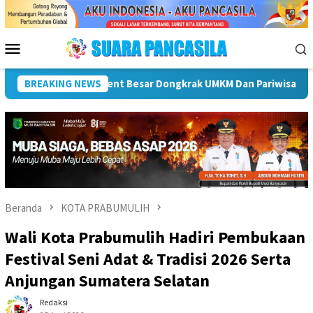
Loncat
ke
konten
Menu
Mobile
Plt Bupati Hendri Dukung Percepatan Penyaluran DAK Fisik Dan 
BREAKING NEWS
Beranda
KOTA PRABUMULIH
Wali Kota Prabumulih Hadiri Pembukaan
Festival Seni Adat & Tradisi 2026 Serta
Anjungan Sumatera Selatan
Redaksi