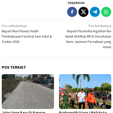
SEBARKAN
Navigasi
Pos sebelumnya
Pos berikutnya
Bupati Musi Rawas Hadiri
Bupati Paramitha Ingatkan Ibu
pos
Pembukuaan Festival Seni Adat &
Hamil Aktifkan BPJS Kesehatan
Tradisi 2026
Demi Jaminan Persalinan yang
Aman
POS TERKAIT
Jalan Yang Baru Di Bangun
Prabumulih Siaga ! Wali Kota