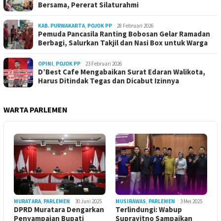
Bersama, Pererat Silaturahmi
KAB. PURWAKARTA
,
POJOK PP
28 Februari 2026
Pemuda Pancasila Ranting Bobosan Gelar Ramadan
Berbagi, Salurkan Takjil dan Nasi Box untuk Warga
OPINI
,
POJOK PP
23 Februari 2026
D’Best Cafe Mengabaikan Surat Edaran Walikota,
Harus Ditindak Tegas dan Dicabut Izinnya
WARTA PARLEMEN
MURATARA
,
PARLEMEN
30 Juni 2025
MUSIRAWAS
,
PARLEMEN
3 Mei 2025
DPRD Muratara Dengarkan
Terlindungi: Wabup
Penyampaian Bupati
Suprayitno Sampaikan