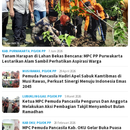
KAB. PURWAKARTA
,
POJOK PP
7 Juni 2026
Tanam Harapan di Lahan Bekas Bencana: MPC PP Purwakarta
Lestarikan Alam Sambil Perhatikan Aspirasi Warga
MUSIRAWAS
,
POJOK PP
29 April 2026
Pemuda Pancasila Hadiri Apel Sabuk Kamtibmas di
Musi Rawas, Perkuat Sinergi Menuju Indonesia Emas
2045
LUBUKLINGGAU
,
POJOK PP
5 Maret 2026
Ketua MPC Pemuda Pancasila Pengurus Dan Anggota
Melakukan Aksi Pembagian Takjil Menyambut Bulan
Ramadhan
KAB OKU
,
POJOK PP
28 Februari 2026
MPC Pemuda Pancasila Kab. OKU Gelar Buka Puasa