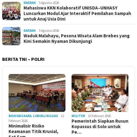
DAERAH
5 Agustus 2026
Mahasiswa KKN Kolaboratif UNISDA–UNHASY
Luncurkan Modul Ajar Interaktif Pemilahan Sampah
untuk Anaj Usia Dini
DAERAH
5 Agustus 2026
Waduk Malahayu, Pesona Wisata Alam Brebes yang
Kini Semakin Nyaman Dikunjungi
BERITA TNI – POLRI
BHAYANGKARA
,
LUBUKLINGGAU
12
MILITER
10 Februari 2026
Pemerintah Siapkan Rusun
Februari 2026
Minimalisir Risiko
Kopassus di Solo untuk
Keamanan Titik Krusial,
Pe…
Sat Sam…