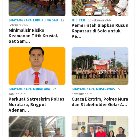
BHAYANGKARA
,
LUBUKLINGGAU
12
MILITER
10 Februari 2026
Pemerintah Siapkan Rusun
Februari 2026
Minimalisir Risiko
Kopassus di Solo untuk
Keamanan Titik Krusial,
Pe…
Sat Sam…
BHAYANGKARA
,
MURATARA
27
BHAYANGKARA
,
MUSIRAWAS
5
Januari 2026
November 2025
Perkuat Satreskrim Polres
Cuaca Ekstrim, Polres Mura
Muratara, Brigpol
dan Stakeholder Gelar A…
Adenan…