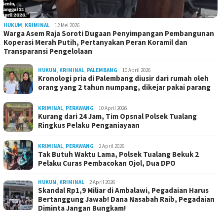
HUKUM
,
KRIMINAL
12 Mei 2026
Warga Asem Raja Soroti Dugaan Penyimpangan Pembangunan
Koperasi Merah Putih, Pertanyakan Peran Koramil dan
Transparansi Pengelolaan
HUKUM
,
KRIMINAL
,
PALEMBANG
10 April 2026
Kronologi pria di Palembang diusir dari rumah oleh
orang yang 2 tahun numpang, dikejar pakai parang
KRIMINAL
,
PERAWANG
10 April 2026
Kurang dari 24 Jam, Tim Opsnal Polsek Tualang
Ringkus Pelaku Penganiayaan
KRIMINAL
,
PERAWANG
2 April 2026
Tak Butuh Waktu Lama, Polsek Tualang Bekuk 2
Pelaku Curas Pembacokan Ojol, Dua DPO
HUKUM
,
KRIMINAL
2 April 2026
Skandal Rp1,9 Miliar di Ambalawi, Pegadaian Harus
Bertanggung Jawab! Dana Nasabah Raib, Pegadaian
Diminta Jangan Bungkam!