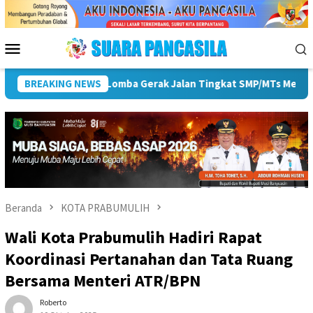
Loncat
ke
konten
Menu
Mobile
-81 RI
BREAKING NEWS
Pemkot Lubuk Linggau Sosialisasikan Tanda Tang
Beranda
KOTA PRABUMULIH
Wali Kota Prabumulih Hadiri Rapat
Koordinasi Pertanahan dan Tata Ruang
Bersama Menteri ATR/BPN
Roberto