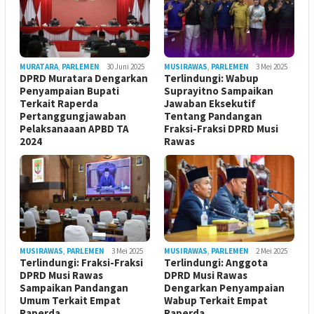
MURATARA
,
PARLEMEN
30 Juni 2025
MUSIRAWAS
,
PARLEMEN
3 Mei 2025
DPRD Muratara Dengarkan
Terlindungi: Wabup
Penyampaian Bupati
Suprayitno Sampaikan
Terkait Raperda
Jawaban Eksekutif
Pertanggungjawaban
Tentang Pandangan
Pelaksanaaan APBD TA
Fraksi-Fraksi DPRD Musi
2024
Rawas
MUSIRAWAS
,
PARLEMEN
3 Mei 2025
MUSIRAWAS
,
PARLEMEN
2 Mei 2025
Terlindungi: Fraksi-Fraksi
Terlindungi: Anggota
DPRD Musi Rawas
DPRD Musi Rawas
Sampaikan Pandangan
Dengarkan Penyampaian
Umum Terkait Empat
Wabup Terkait Empat
Raperda
Raperda