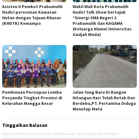
Asisten II Pemkot Prabumulih
Wakil Wali Kota Prabumulih
Hadiri peresmian Kawasan
Hadiri Talk Show bertajuk
Hutan dengan Tujuan Khusus
“Sinergi SMA Negeri 2
(KHDTK) Kemampo
Prabumulih dan KAGAMA
(Keluarga Alumni Universitas
Gadjah Mada)
Pembinaan Persiapan Lomba
Jalan Yang Baru Di Bangun
Posyandu Tingkat Provinsi di
Hitungan Hari Telah Retak Dan
Kelurahan Mangga Besar
Berdebu,PT. Pertamina Diduga
Menutup Mata
Tinggalkan Balasan
Alamat email Anda tidak akan dipublikasikan.
Ruas yang wajib ditandai
*