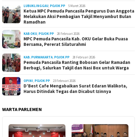
LUBUKLINGGAU
,
POJOK PP
5 Maret 2026
Ketua MPC Pemuda Pancasila Pengurus Dan Anggota
Melakukan Aksi Pembagian Takjil Menyambut Bulan
Ramadhan
KAB OKU
,
POJOK PP
28 Februari 2026
MPC Pemuda Pancasila Kab. OKU Gelar Buka Puasa
Bersama, Pererat Silaturahmi
KAB. PURWAKARTA
,
POJOK PP
28 Februari 2026
Pemuda Pancasila Ranting Bobosan Gelar Ramadan
Berbagi, Salurkan Takjil dan Nasi Box untuk Warga
OPINI
,
POJOK PP
23 Februari 2026
D’Best Cafe Mengabaikan Surat Edaran Walikota,
Harus Ditindak Tegas dan Dicabut Izinnya
WARTA PARLEMEN