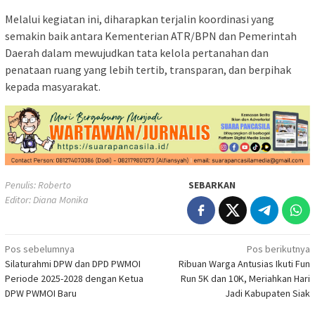
Melalui kegiatan ini, diharapkan terjalin koordinasi yang
semakin baik antara Kementerian ATR/BPN dan Pemerintah
Daerah dalam mewujudkan tata kelola pertanahan dan
penataan ruang yang lebih tertib, transparan, dan berpihak
kepada masyarakat.
Penulis: Roberto
SEBARKAN
Editor: Diana Monika
Navigasi
Pos sebelumnya
Pos berikutnya
Silaturahmi DPW dan DPD PWMOI
Ribuan Warga Antusias Ikuti Fun
pos
Periode 2025-2028 dengan Ketua
Run 5K dan 10K, Meriahkan Hari
DPW PWMOI Baru
Jadi Kabupaten Siak