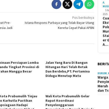
A
,
MUS
5 
2025
Pos berikutnya
Cua
Eks
at Pre-
Istana Respons Purbaya yang Tolak Bayar Utang
Pol
esia Jadi
Kereta Cepat Pakai APBN
Mur
Sta
er 
A…
inaan Persiapan Lomba
Jalan Yang Baru Di Bangun
BERIT
andu Tingkat Provinsi di
Hitungan Hari Telah Retak
rahan Mangga Besar
Dan Berdebu,PT. Pertamina
HUKUM
,
Diduga Menutup Mata
Warga 
Penyi
Merah 
dan Tr
 Kota Prabumulih Tinjau
Wali Kota Prabumulih Gelar
o Karhutla Pastikan
Rapat Koordinasi
apsiagaan Hadapi
Penyelenggaraan