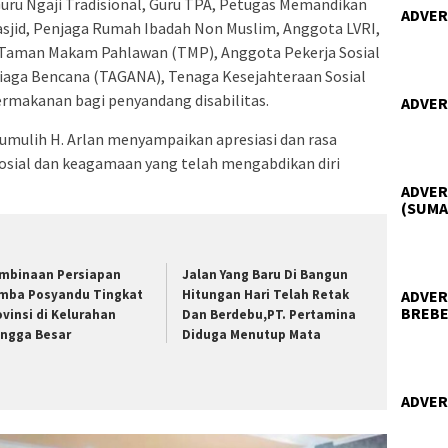
uru Ngaji Tradisional, Guru TPA, Petugas Memandikan
ADVER
sjid, Penjaga Rumah Ibadah Non Muslim, Anggota LVRI,
s Taman Makam Pahlawan (TMP), Anggota Pekerja Sosial
iaga Bencana (TAGANA), Tenaga Kesejahteraan Sosial
rmakanan bagi penyandang disabilitas.
ADVER
mulih H. Arlan menyampaikan apresiasi dan rasa
osial dan keagamaan yang telah mengabdikan diri
ADVER
(SUMA
mbinaan Persiapan
Jalan Yang Baru Di Bangun
ADVER
mba Posyandu Tingkat
Hitungan Hari Telah Retak
BREBE
ovinsi di Kelurahan
Dan Berdebu,PT. Pertamina
ngga Besar
Diduga Menutup Mata
ADVER