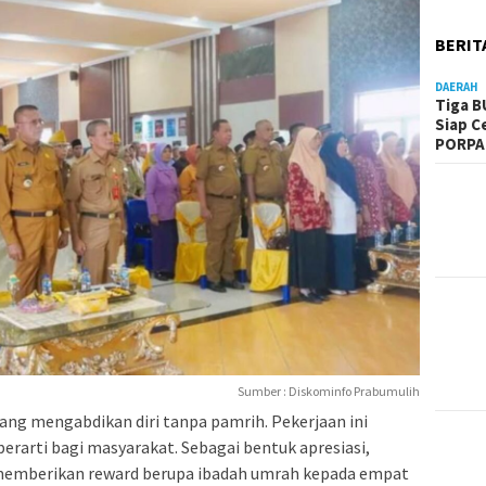
BERIT
DAERAH
Tiga B
Siap C
PORPA
Sumber : Diskominfo Prabumulih
yang mengabdikan diri tanpa pamrih. Pekerjaan ini
erarti bagi masyarakat. Sebagai bentuk apresiasi,
memberikan reward berupa ibadah umrah kepada empat