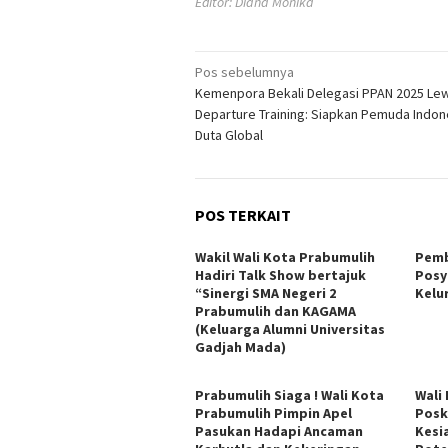
Editor: Diana Monika
Navigasi
Pos sebelumnya
Kemenpora Bekali Delegasi PPAN 2025 Lew
pos
Departure Training: Siapkan Pemuda Indon
Duta Global
POS TERKAIT
Wakil Wali Kota Prabumulih
Pemb
Hadiri Talk Show bertajuk
Posy
“Sinergi SMA Negeri 2
Kelu
Prabumulih dan KAGAMA
(Keluarga Alumni Universitas
Gadjah Mada)
Prabumulih Siaga ! Wali Kota
Wali
Prabumulih Pimpin Apel
Posk
Pasukan Hadapi Ancaman
Kesi