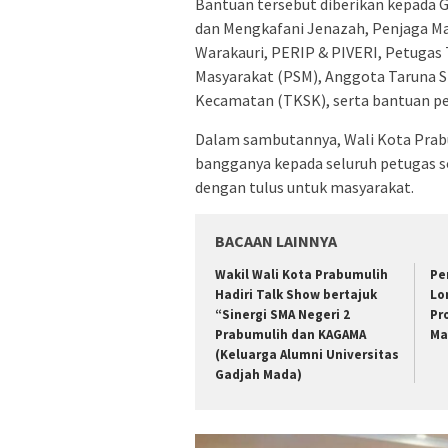
Bantuan tersebut diberikan kepada G
dan Mengkafani Jenazah, Penjaga Ma
Warakauri, PERIP & PIVERI, Petuga
Masyarakat (PSM), Anggota Taruna S
Kecamatan (TKSK), serta bantuan pe
Dalam sambutannya, Wali Kota Prabu
bangganya kepada seluruh petugas s
dengan tulus untuk masyarakat.
BACAAN LAINNYA
Wakil Wali Kota Prabumulih
Pe
Hadiri Talk Show bertajuk
Lo
“Sinergi SMA Negeri 2
Pr
Prabumulih dan KAGAMA
Ma
(Keluarga Alumni Universitas
Gadjah Mada)