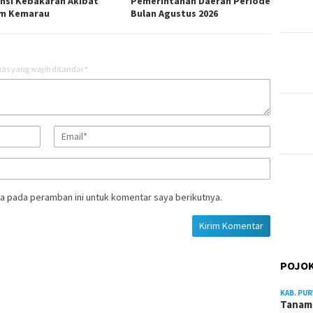
nsi Kebakaran Akibat
Pemerintahan Daerah Periode
m Kemarau
Bulan Agustus 2026
as yang wajib ditandai
*
a pada peramban ini untuk komentar saya berikutnya.
POJOK
KAB. PU
Tanam 