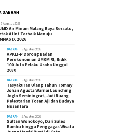
A DAERAH
7 Agustus 2026
UMD Air Minum Malang Raya Bersatu,
etak Atlet Terbaik Menuju
MNAS IX 2026
DAERAH
5 Agustus 2026
APKLI-P Dorong Badan
Perekonomian UMKM RI, Bidik
100 Juta Pelaku Usaha Unggul
2030
DAERAH
5 Agustus 2026
Tasyakuran Ulang Tahun Tommy
Johan Agusta Warnai Launching
Joglo Seminingrat, Jadi Ruang
Pelestarian Tosan Aji dan Budaya
Nusantara
DAERAH
5 Agustus 2026
Sultan Wonokoyo, Dari Sales
Bumbu hingga Penggagas Wisata
Juang Hamid Rusdi di Kota