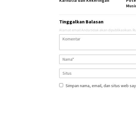
Karhutla dan Kekeringan
Pote
Musi
Tinggalkan Balasan
Alamat email Anda tidak akan dipublikasikan.
Ru
Simpan nama, email, dan situs web say