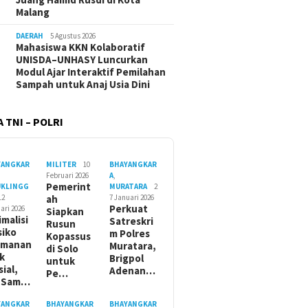
Malang
DAERAH
5 Agustus 2026
Mahasiswa KKN Kolaboratif
UNISDA–UNHASY Luncurkan
Modul Ajar Interaktif Pemilahan
Sampah untuk Anaj Usia Dini
 TNI – POLRI
YANGKAR
MILITER
10
BHAYANGKAR
Februari 2026
A
,
Pemerint
UKLINGG
MURATARA
2
12
ah
7 Januari 2026
Perkuat
ari 2026
Siapkan
imalisi
Satreskri
Rusun
siko
m Polres
Kopassus
amanan
Muratara,
di Solo
ik
Brigpol
untuk
sial,
Adenan…
Pe…
t Sam…
YANGKAR
BHAYANGKAR
BHAYANGKAR