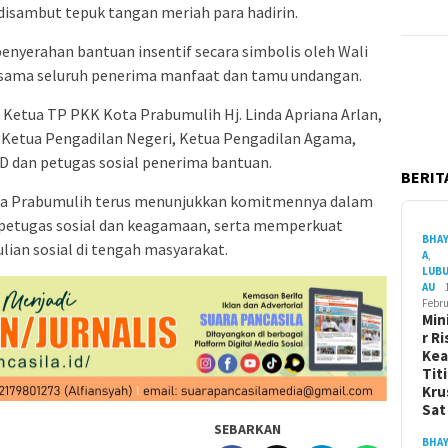
n disambut tepuk tangan meriah para hadirin.
enyerahan bantuan insentif secara simbolis oleh Wali
ersama seluruh penerima manfaat dan tamu undangan.
, Ketua TP PKK Kota Prabumulih Hj. Linda Apriana Arlan,
es, Ketua Pengadilan Negeri, Ketua Pengadilan Agama,
OPD dan petugas sosial penerima bantuan.
BERITA
ota Prabumulih terus menunjukkan komitmennya dalam
petugas sosial dan keagamaan, serta memperkuat
BHA
ian sosial di tengah masyarakat.
A
,
LUB
AU
Febru
Min
r Ri
Ke
Tit
Kru
Sa
SEBARKAN
BHA