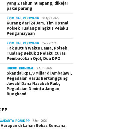
yang 2 tahun numpang, dikejar
pakai parang
KRIMINAL
,
PERAWANG
10 April 2026
Kurang dari 24 Jam, Tim Opsnal
Polsek Tualang Ringkus Pelaku
Penganiayaan
KRIMINAL
,
PERAWANG
2 April 2026
Tak Butuh Waktu Lama, Polsek
Tualang Bekuk 2 Pelaku Curas
Pembacokan Ojol, Dua DPO
HUKUM
,
KRIMINAL
2 April 2026
Skandal Rp1,9 Miliar di Ambalawi,
Pegadaian Harus Bertanggung
Jawab! Dana Nasabah Raib,
Pegadaian Diminta Jangan
Bungkam!
 PP
RWAKARTA
,
POJOK PP
7 Juni 2026
Harapan di Lahan Bekas Bencana: