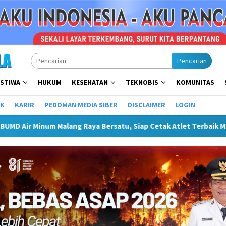
Pencarian
ISTIWA
HUKUM
KESEHATAN
TEKNOBIS
KOMUNITAS
IK
KARIR
PEDOMAN MEDIA SIBER
DISCLAIMER
LOGIN
ya Bersatu, Siap Cetak Atlet Terbaik Menuju PORPAMNAS IX 2026