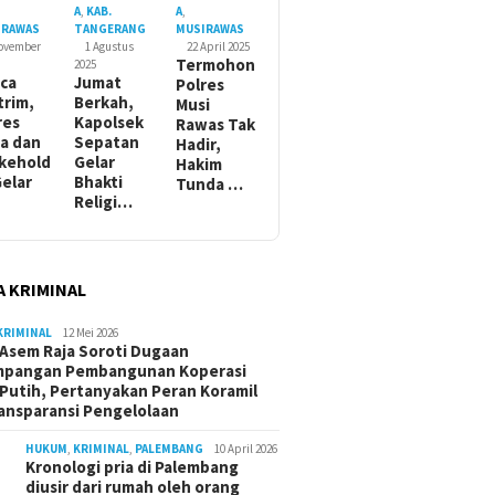
A
,
KAB.
A
,
IRAWAS
TANGERANG
MUSIRAWAS
November
1 Agustus
22 April 2025
Termohon
2025
ca
Jumat
Polres
trim,
Berkah,
Musi
res
Kapolsek
Rawas Tak
a dan
Sepatan
Hadir,
kehold
Gelar
Hakim
Gelar
Bhakti
Tunda …
Religi…
A KRIMINAL
KRIMINAL
12 Mei 2026
Asem Raja Soroti Dugaan
mpangan Pembangunan Koperasi
Putih, Pertanyakan Peran Koramil
ansparansi Pengelolaan
HUKUM
,
KRIMINAL
,
PALEMBANG
10 April 2026
Kronologi pria di Palembang
diusir dari rumah oleh orang