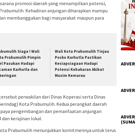
 sarana promosi daerah yang menampilkan potensi,
 Prabumulih. Kehadiran anjungan diharapkan mampu
 dan membanggakan bagi masyarakat maupun para
abumulih Siaga ! Wali
Wali Kota Prabumulih Tinjau
ta Prabumulih Pimpin
Posko Karhutla Pastikan
ADVER
el Pasukan Hadapi
Kesiapsiagaan Hadapi
caman Karhutla dan
Potensi Kebakaran Akibat
keringan
Musim Kemarau
ADVER
rsebut perwakilan dari Dinas Koperasi serta Dinas
perindag) Kota Prabumulih. Kedua perangkat daerah
m upaya pengembangan dan pemanfaatan anjungan
ADVER
dan kerajinan lokal.
(SUMA
 Kota Prabumulih menunjukkan komitmennya untuk terus