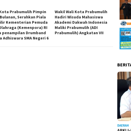
 Kota Prabumulih Pimpin
Wakil Wali Kota Prabumulih
 Bulanan, Serahkan Piala
Hadiri Wisuda Mahasiswa
ilir Kementerian Pemuda
Akademi Dakwah Indonesia
Olahraga (Kemenpora) RI
Maliki Prabumulih (ADI
a penampilan Drumband
Prabumulih) Angkatan VII
a Adhiswara SMA Negeri 6
BERIT
DAERAH
APKLI