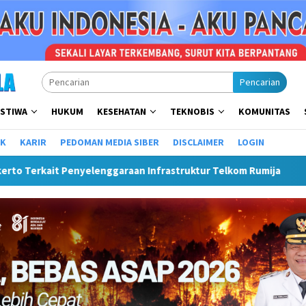
Pencarian
ISTIWA
HUKUM
KESEHATAN
TEKNOBIS
KOMUNITAS
IK
KARIR
PEDOMAN MEDIA SIBER
DISCLAIMER
LOGIN
aan Infrastruktur Telkom Rumija
Plt Bupati Hendri Mata