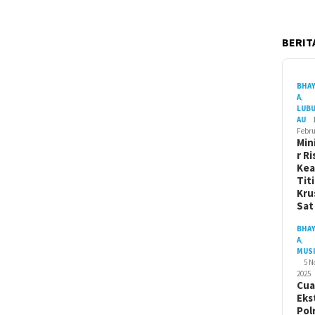
BERITA
BHA
A
,
LUB
AU
Febru
Min
r Ri
Ke
Tit
Kru
Sa
BHA
A
,
MUS
5 
2025
Cua
Eks
Pol