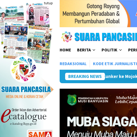
Loncat
tutup
ke
konten
HOME
BERITA
POLITIK
PER
REDAKSIONAL
KODE ETIK JURNALIST
Wali Kota Kunker ke Mojokerto Terkait Penyelenggar
BREAKING NEWS