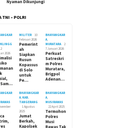
Nyaman Dikunjungi
 TNI – POLRI
YANGKAR
MILITER
10
BHAYANGKAR
Februari 2026
A
,
Pemerint
UKLINGG
MURATARA
2
12
ah
7 Januari 2026
Perkuat
ari 2026
Siapkan
imalisi
Satreskri
Rusun
siko
m Polres
Kopassus
amanan
Muratara,
di Solo
ik
Brigpol
untuk
sial,
Adenan…
Pe…
t Sam…
YANGKAR
BHAYANGKAR
BHAYANGKAR
A
,
KAB.
A
,
IRAWAS
TANGERANG
MUSIRAWAS
November
1 Agustus
22 April 2025
Termohon
2025
ca
Jumat
Polres
trim,
Berkah,
Musi
res
Kapolsek
Rawas Tak