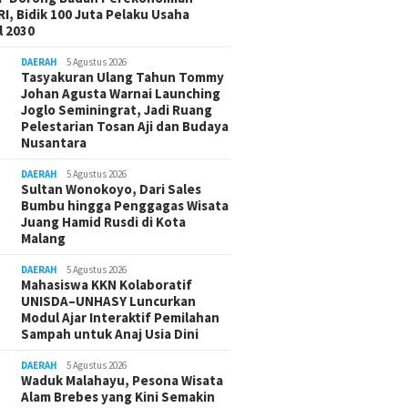
I, Bidik 100 Juta Pelaku Usaha
 2030
DAERAH
5 Agustus 2026
Tasyakuran Ulang Tahun Tommy
Johan Agusta Warnai Launching
Joglo Seminingrat, Jadi Ruang
Pelestarian Tosan Aji dan Budaya
Nusantara
DAERAH
5 Agustus 2026
Sultan Wonokoyo, Dari Sales
Bumbu hingga Penggagas Wisata
Juang Hamid Rusdi di Kota
Malang
DAERAH
5 Agustus 2026
Mahasiswa KKN Kolaboratif
UNISDA–UNHASY Luncurkan
Modul Ajar Interaktif Pemilahan
Sampah untuk Anaj Usia Dini
DAERAH
5 Agustus 2026
Waduk Malahayu, Pesona Wisata
Alam Brebes yang Kini Semakin