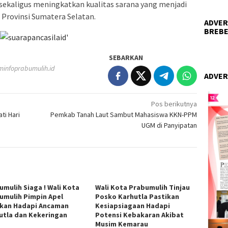
ekaligus meningkatkan kualitas sarana yang menjadi
 Provinsi Sumatera Selatan.
ADVER
BREBE
SEBARKAN
infoprabumulih.id
ADVER
Pos berikutnya
ti Hari
Pemkab Tanah Laut Sambut Mahasiswa KKN-PPM
UGM di Panyipatan
umulih Siaga ! Wali Kota
Wali Kota Prabumulih Tinjau
umulih Pimpin Apel
Posko Karhutla Pastikan
kan Hadapi Ancaman
Kesiapsiagaan Hadapi
utla dan Kekeringan
Potensi Kebakaran Akibat
Musim Kemarau