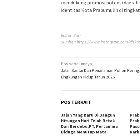
mendukung promosi potensi daerah s
identitas Kota Prabumulih di tingkat
Editor: Sari
Sumber:
https://www.instagram.com/diskom
Navigasi
Pos sebelumnya
Jalan Santai Dan Penanaman Pohon Peringa
pos
Lingkungan Hidup Tahun 2026
POS TERKAIT
Jalan Yang Baru Di Bangun
Prab
Hitungan Hari Telah Retak
Prab
Dan Berdebu,PT. Pertamina
Pasu
Diduga Menutup Mata
Karh