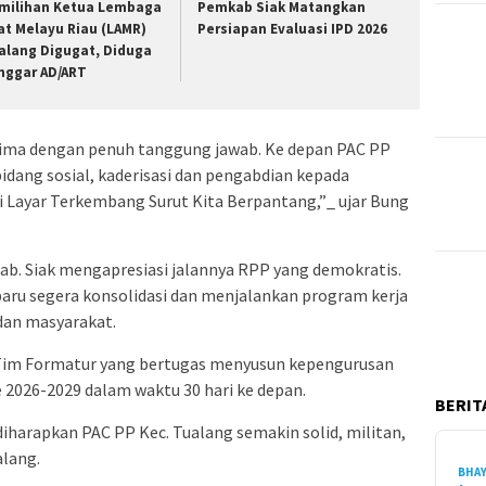
milihan Ketua Lembaga
Pemkab Siak Matangkan
at Melayu Riau (LAMR)
Persiapan Evaluasi IPD 2026
alang Digugat, Diduga
nggar AD/ART
erima dengan penuh tanggung jawab. Ke depan PAC PP
 bidang sosial, kaderisasi dan pengabdian kepada
li Layar Terkembang Surut Kita Berpantang,”_ ujar Bung
ab. Siak mengapresiasi jalannya RPP yang demokratis.
baru segera konsolidasi dan menjalankan program kerja
dan masyarakat.
 Tim Formatur yang bertugas menyusun kepengurusan
 2026-2029 dalam waktu 30 hari ke depan.
BERITA
diharapkan PAC PP Kec. Tualang semakin solid, militan,
lang.
BHA