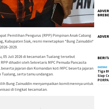
ADVER
BREBE
pat Pemilihan Pengurus (RPP) Pimpinan Anak Cabang
ADVER
g, Kabupaten Siak, resmi menetapkan *Bung Zainuddin*
2026-2029.
u, 05 Juli 2026 di kecamatan Tualang tersebut
BERIT
. RPP dihadiri oleh Sekretaris MPC Pemuda Pancasila
DAERAH
eserta jajaran dan Komandan koti MPC beserta jajaran
Tiga B
 Tualang, serta tamu undangan.
Siap C
PORPA
ilih Bung Zainuddin menyampaikan komitmennya untuk
isasi di tingkat kecamatan.