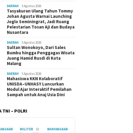
DAERAH
5 Agustus 2026
Tasyakuran Ulang Tahun Tommy
Johan Agusta Warnai Launching
Joglo Seminingrat, Jadi Ruang
Pelestarian Tosan Aji dan Budaya
Nusantara
DAERAH
5 Agustus 2026
Sultan Wonokoyo, Dari Sales
Bumbu hingga Penggagas Wisata
Juang Hamid Rusdi di Kota
Malang
DAERAH
5 Agustus 2026
Mahasiswa KKN Kolaboratif
UNISDA–UNHASY Luncurkan
Modul Ajar Interaktif Pemilahan
Sampah untuk Anaj Usia Dini
 TNI – POLRI
YANGKAR
MILITER
10
BHAYANGKAR