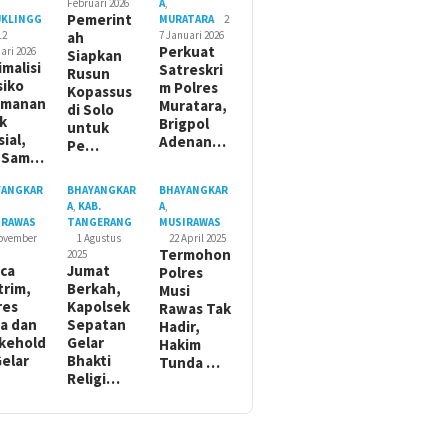
Februari 2026
A
,
Pemerint
UKLINGG
MURATARA
2
12
ah
7 Januari 2026
Perkuat
ari 2026
Siapkan
imalisi
Satreskri
Rusun
siko
m Polres
Kopassus
amanan
Muratara,
di Solo
ik
Brigpol
untuk
sial,
Adenan…
Pe…
t Sam…
YANGKAR
BHAYANGKAR
BHAYANGKAR
A
,
KAB.
A
,
IRAWAS
TANGERANG
MUSIRAWAS
November
1 Agustus
22 April 2025
Termohon
2025
ca
Jumat
Polres
trim,
Berkah,
Musi
res
Kapolsek
Rawas Tak
a dan
Sepatan
Hadir,
kehold
Gelar
Hakim
Gelar
Bhakti
Tunda …
Religi…