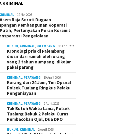
A KRIMINAL
KRIMINAL
12 Mei 2026
Asem Raja Soroti Dugaan
mpangan Pembangunan Koperasi
Putih, Pertanyakan Peran Koramil
ansparansi Pengelolaan
HUKUM
,
KRIMINAL
,
PALEMBANG
10 April 2026
Kronologi pria di Palembang
diusir dari rumah oleh orang
yang 2 tahun numpang, dikejar
pakai parang
KRIMINAL
,
PERAWANG
10 April 2026
Kurang dari 24 Jam, Tim Opsnal
Polsek Tualang Ringkus Pelaku
Penganiayaan
KRIMINAL
,
PERAWANG
2 April 2026
Tak Butuh Waktu Lama, Polsek
Tualang Bekuk 2 Pelaku Curas
Pembacokan Ojol, Dua DPO
HUKUM
,
KRIMINAL
2 April 2026