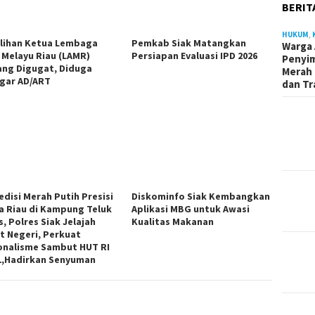
BERIT
HUKUM
,
lihan Ketua Lembaga
Pemkab Siak Matangkan
Warga 
 Melayu Riau (LAMR)
Persiapan Evaluasi IPD 2026
Penyi
ang Digugat, Diduga
Merah 
gar AD/ART
dan Tr
edisi Merah Putih Presisi
Diskominfo Siak Kembangkan
a Riau di Kampung Teluk
Aplikasi MBG untuk Awasi
, Polres Siak Jelajah
Kualitas Makanan
t Negeri, Perkuat
onalisme Sambut HUT RI
1,Hadirkan Senyuman