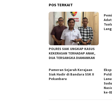
POS TERKAIT
Pemi
Adat
Tual
Lang
POLRES SIAK UNGKAP KASUS
KEKERASAN TERHADAP ANAK,
DUA TERSANGKA DIAMANKAN
Pameran Sejarah Kerajaan
Eksp
Siak Hadir di Bandara SSK II
Pold
Pekanbaru
Lanus
Sudu
Nasi
ke-8