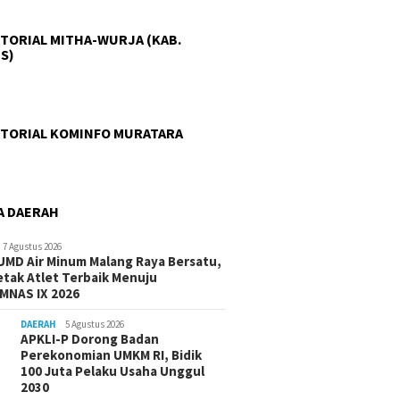
TORIAL MITHA-WURJA (KAB.
S)
TORIAL KOMINFO MURATARA
A DAERAH
7 Agustus 2026
UMD Air Minum Malang Raya Bersatu,
etak Atlet Terbaik Menuju
MNAS IX 2026
DAERAH
5 Agustus 2026
APKLI-P Dorong Badan
Perekonomian UMKM RI, Bidik
100 Juta Pelaku Usaha Unggul
2030