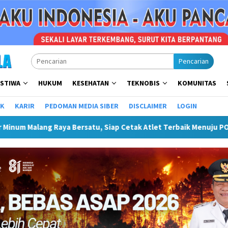
Pencarian
ISTIWA
HUKUM
KESEHATAN
TEKNOBIS
KOMUNITAS
IK
KARIR
PEDOMAN MEDIA SIBER
DISCLAIMER
LOGIN
rsatu, Siap Cetak Atlet Terbaik Menuju PORPAMNAS IX 2026