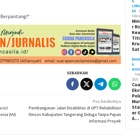
A
,
LUB
AU
a Berpantang!*
Febru
Min
r Ri
Ke
Tit
Kru
Sa
BHA
A
,
MUS
SEBARKAN
5 
2025
Cua
Eks
Pol
Mur
Pos berikutnya
Sta
cist
Pembangunan Jalan Disabilitas di UPT Rehabilitasi
er 
sia (IAI)
Dinsos Kabupaten Tangerang Diduga Tanpa Papan
A…
Informasi Proyek