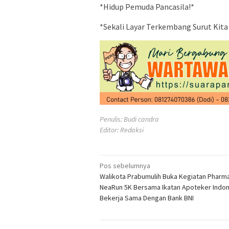
*Hidup Pemuda Pancasila!*
*Sekali Layar Terkembang Surut Kit
Penulis: Budi candra
Editor: Redaksi
Navigasi
Pos sebelumnya
Walikota Prabumulih Buka Kegiatan Pharma
pos
NeaRun 5K Bersama Ikatan Apoteker Indone
Bekerja Sama Dengan Bank BNI