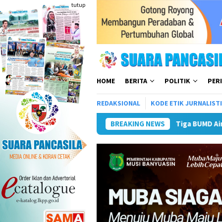
Loncat
tutup
ke
konten
HOME
BERITA
POLITIK
PER
REDAKSIONAL
KODE ETIK JURNALIST
Tiga BUMD Air Minum Malang Raya Be
BREAKING NEWS