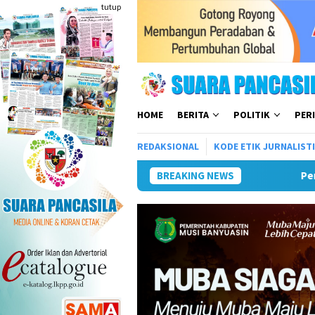
Loncat
tutup
ke
konten
HOME
BERITA
POLITIK
PER
REDAKSIONAL
KODE ETIK JURNALIST
BREAKING NEWS
Pemkot Lubuk Linggau Sos