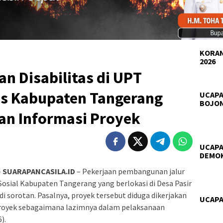
KORAN
2026
n Disabilitas di UPT
os Kabupaten Tangerang
UCAPA
BOJO
an Informasi Proyek
UCAPA
DEMO
 SUARAPANCASILA.ID
– Pekerjaan pembangunan jalur
s Sosial Kabupaten Tangerang yang berlokasi di Desa Pasir
 sorotan. Pasalnya, proyek tersebut diduga dikerjakan
UCAPA
royek sebagaimana lazimnya dalam pelaksanaan
).