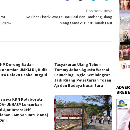
Pos berikutnya
 PAC
Keluhan Listrik Warga Bati-Bati dan Tambang Ulang
 2026-
Menggema di DPRD Tanah Laut
I-P Dorong Badan
Tasyakuran Ulang Tahun
konomian UMKM RI, Bidik
Tommy Johan Agusta Warnai
Juta Pelaku Usaha Unggul
Launching Joglo Seminingrat,
Jadi Ruang Pelestarian Tosan
Aji dan Budaya Nusantara
ADVER
BREBE
siswa KKN Kolaboratif
DA–UNHASY Luncurkan
l Ajar Interaktif
lahan Sampah untuk Anaj
Dini