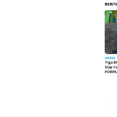
BERIT
DAERAH
Tiga B
Siap C
PORPA