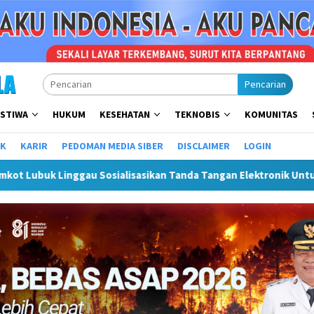
Pencarian
ISTIWA
HUKUM
KESEHATAN
TEKNOBIS
KOMUNITAS
IK
KARIR
PEDOMAN MEDIA SIBER
DISCLAIMER
LOGIN
ialisasikan Tanda Tangan Elektronik Untuk Percepatan SPBE