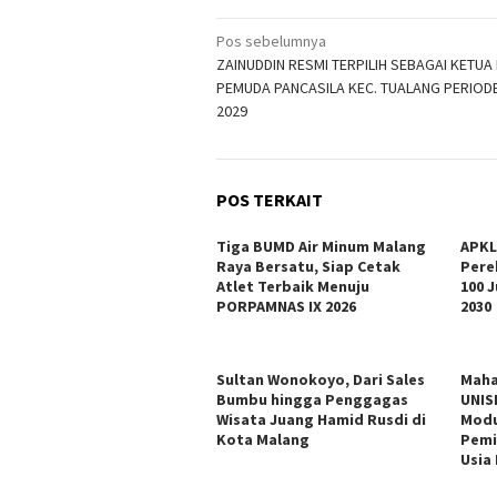
Navigasi
Pos sebelumnya
ZAINUDDIN RESMI TERPILIH SEBAGAI KETUA
pos
PEMUDA PANCASILA KEC. TUALANG PERIODE
2029
POS TERKAIT
Tiga BUMD Air Minum Malang
APKL
Raya Bersatu, Siap Cetak
Pere
Atlet Terbaik Menuju
100 
PORPAMNAS IX 2026
2030
Sultan Wonokoyo, Dari Sales
Maha
Bumbu hingga Penggagas
UNIS
Wisata Juang Hamid Rusdi di
Modu
Kota Malang
Pemi
Usia 