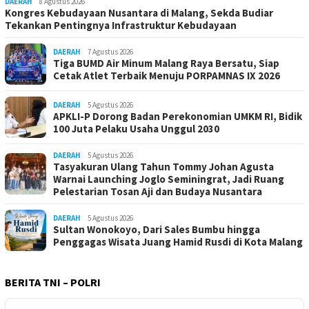
DAERAH
8 Agustus 2026
Kongres Kebudayaan Nusantara di Malang, Sekda Budiar
Tekankan Pentingnya Infrastruktur Kebudayaan
DAERAH
7 Agustus 2026
Tiga BUMD Air Minum Malang Raya Bersatu, Siap
Cetak Atlet Terbaik Menuju PORPAMNAS IX 2026
DAERAH
5 Agustus 2026
APKLI-P Dorong Badan Perekonomian UMKM RI, Bidik
100 Juta Pelaku Usaha Unggul 2030
DAERAH
5 Agustus 2026
Tasyakuran Ulang Tahun Tommy Johan Agusta
Warnai Launching Joglo Seminingrat, Jadi Ruang
Pelestarian Tosan Aji dan Budaya Nusantara
DAERAH
5 Agustus 2026
Sultan Wonokoyo, Dari Sales Bumbu hingga
Penggagas Wisata Juang Hamid Rusdi di Kota Malang
BERITA TNI – POLRI