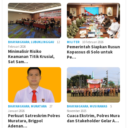
BHAYANGKARA
,
LUBUKLINGGAU
12
MILITER
10 Februari 2026
Pemerintah Siapkan Rusun
Februari 2026
Minimalisir Risiko
Kopassus di Solo untuk
Keamanan Titik Krusial,
Pe…
Sat Sam…
BHAYANGKARA
,
MURATARA
27
BHAYANGKARA
,
MUSIRAWAS
5
Januari 2026
November 2025
Perkuat Satreskrim Polres
Cuaca Ekstrim, Polres Mura
Muratara, Brigpol
dan Stakeholder Gelar A…
Adenan…