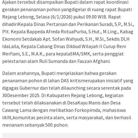
Ajakan tersebut disampaikan Bupati dalam rapat koordinasi
gerakan penanaman pohon yangdigelar di ruang rapat Bupati
Rejang Lebong, Selasa (6/1/2026) pukul 09.00 WIB. Rapat
dihadiriKepala Dinas Pertanian dan Perikanan Suradi, S.P., M.Si.,
Plt. Kepala Bappeda Afreda RotuaPurba, S.Hut., M.Ling., Kabag
Ekonomi Setdakab Apt. Sofan Wahyudi, S.H., M.Si., Sekdis DLH
IdaLaila, Kepala Cabang Dinas Dikbud Wilayah II Curup Reni
Merfiani, S.E., M.A.K., para kepalaSMA/SMK, serta penggiat
pelestarian alam Ruli Sumanda dan Fauzan Afghani.
Dalam arahannya, Bupati menjelaskan bahwa gerakan
penanaman pohon di lahan DAS kritismerupakan inisiatif yang
digagas Gubernur dan telah dilaunching secara serentak pada
30Desember 2025. Di Kabupaten Rejang Lebong, kegiatan
tersebut telah dilaksanakan di DesaKayu Manis dan Desa
Cawang Lama dengan melibatkan Forkopimda, mahasiswa
IAIN,komunitas pecinta alam, serta masyarakat, dan berhasil
menanam sebanyak 500 pohon.