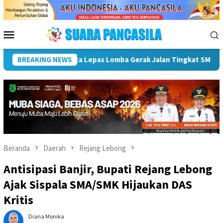
Loncat
ke
konten
Menu
Mobile
iahkan HUT ke-81 RI
BREAKING NEWS
Pemkot Lubuk Linggau Sosialisasika
Beranda
Daerah
Rejang Lebong
Antisipasi Banjir, Bupati Rejang Lebong
Ajak Sispala SMA/SMK Hijaukan DAS
Kritis
Diana Monika