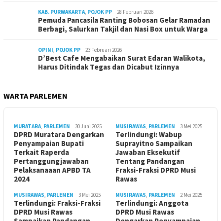
KAB. PURWAKARTA
,
POJOK PP
28 Februari 2026
Pemuda Pancasila Ranting Bobosan Gelar Ramadan
Berbagi, Salurkan Takjil dan Nasi Box untuk Warga
OPINI
,
POJOK PP
23 Februari 2026
D’Best Cafe Mengabaikan Surat Edaran Walikota,
Harus Ditindak Tegas dan Dicabut Izinnya
WARTA PARLEMEN
MURATARA
,
PARLEMEN
30 Juni 2025
MUSIRAWAS
,
PARLEMEN
3 Mei 2025
DPRD Muratara Dengarkan
Terlindungi: Wabup
Penyampaian Bupati
Suprayitno Sampaikan
Terkait Raperda
Jawaban Eksekutif
Pertanggungjawaban
Tentang Pandangan
Pelaksanaaan APBD TA
Fraksi-Fraksi DPRD Musi
2024
Rawas
MUSIRAWAS
,
PARLEMEN
3 Mei 2025
MUSIRAWAS
,
PARLEMEN
2 Mei 2025
Terlindungi: Fraksi-Fraksi
Terlindungi: Anggota
DPRD Musi Rawas
DPRD Musi Rawas
Sampaikan Pandangan
Dengarkan Penyampaian