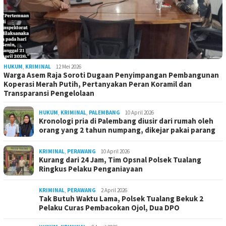
HUKUM
,
KRIMINAL
12 Mei 2026
Warga Asem Raja Soroti Dugaan Penyimpangan Pembangunan
Koperasi Merah Putih, Pertanyakan Peran Koramil dan
Transparansi Pengelolaan
HUKUM
,
KRIMINAL
,
PALEMBANG
10 April 2026
Kronologi pria di Palembang diusir dari rumah oleh
orang yang 2 tahun numpang, dikejar pakai parang
KRIMINAL
,
PERAWANG
10 April 2026
Kurang dari 24 Jam, Tim Opsnal Polsek Tualang
Ringkus Pelaku Penganiayaan
KRIMINAL
,
PERAWANG
2 April 2026
Tak Butuh Waktu Lama, Polsek Tualang Bekuk 2
Pelaku Curas Pembacokan Ojol, Dua DPO