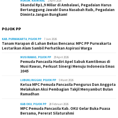
HUKUM
,
KRIMINAL
2 April 2026
Skandal Rp1,9 Miliar di Ambalawi, Pegadaian Harus
Bertanggung Jawab! Dana Nasabah Raib, Pegadaian
Diminta Jangan Bungkam!
POJOK PP
KAB. PURWAKARTA
,
POJOK PP
7 Juni 2026
Tanam Harapan di Lahan Bekas Bencana: MPC PP Purwakarta
Lestarikan Alam Sambil Perhatikan Aspirasi Warga
MUSIRAWAS
,
POJOK PP
29 April 2026
Pemuda Pancasila Hadiri Apel Sabuk Kamtibmas di
Musi Rawas, Perkuat Sinergi Menuju Indonesia Emas
2045
LUBUKLINGGAU
,
POJOK PP
5 Maret 2026
Ketua MPC Pemuda Pancasila Pengurus Dan Anggota
Melakukan Aksi Pembagian Takjil Menyambut Bulan
Ramadhan
KAB OKU
,
POJOK PP
28 Februari 2026
MPC Pemuda Pancasila Kab. OKU Gelar Buka Puasa
Bersama, Pererat Silaturahmi