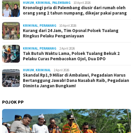
HUKUM
,
KRIMINAL
,
PALEMBANG
10 April 2026
Kronologi pria di Palembang diusir dari rumah oleh
orang yang 2 tahun numpang, dikejar pakai parang
KRIMINAL
,
PERAWANG
10 April 2026
Kurang dari 24 Jam, Tim Opsnal Polsek Tualang
Ringkus Pelaku Penganiayaan
KRIMINAL
,
PERAWANG
2 April 2026
Tak Butuh Waktu Lama, Polsek Tualang Bekuk 2
Pelaku Curas Pembacokan Ojol, Dua DPO
HUKUM
,
KRIMINAL
2 April 2026
Skandal Rp1,9 Miliar di Ambalawi, Pegadaian Harus
Bertanggung Jawab! Dana Nasabah Raib, Pegadaian
Diminta Jangan Bungkam!
POJOK PP