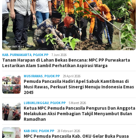
KAB. PURWAKARTA
,
POJOK PP
7 Juni 2026
Tanam Harapan di Lahan Bekas Bencana: MPC PP Purwakarta
Lestarikan Alam Sambil Perhatikan Aspirasi Warga
MUSIRAWAS
,
POJOK PP
29 April 2026
Pemuda Pancasila Hadiri Apel Sabuk Kamtibmas di
Musi Rawas, Perkuat Sinergi Menuju Indonesia Emas
2045
LUBUKLINGGAU
,
POJOK PP
5 Maret 2026
Ketua MPC Pemuda Pancasila Pengurus Dan Anggota
Melakukan Aksi Pembagian Takjil Menyambut Bulan
Ramadhan
KAB OKU
,
POJOK PP
28 Februari 2026
MPC Pemuda Pancasila Kab. OKU Gelar Buka Puasa