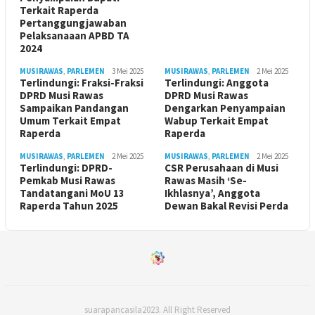
Terkait Raperda
Pertanggungjawaban
Pelaksanaaan APBD TA
2024
MUSIRAWAS
,
PARLEMEN
3 Mei 2025
MUSIRAWAS
,
PARLEMEN
2 Mei 2025
Terlindungi: Fraksi-Fraksi
Terlindungi: Anggota
DPRD Musi Rawas
DPRD Musi Rawas
Sampaikan Pandangan
Dengarkan Penyampaian
Umum Terkait Empat
Wabup Terkait Empat
Raperda
Raperda
MUSIRAWAS
,
PARLEMEN
2 Mei 2025
MUSIRAWAS
,
PARLEMEN
2 Mei 2025
Terlindungi: DPRD-
CSR Perusahaan di Musi
Pemkab Musi Rawas
Rawas Masih ‘Se-
Tandatangani MoU 13
Ikhlasnya’, Anggota
Raperda Tahun 2025
Dewan Bakal Revisi Perda ‎
suarapancasila2023. All Right Reserved