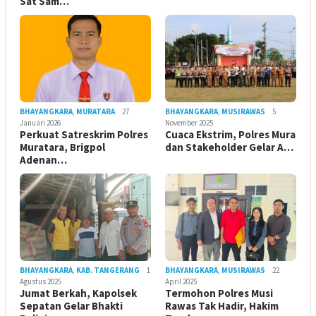
Sat Sam…
BHAYANGKARA
,
MURATARA
27
BHAYANGKARA
,
MUSIRAWAS
5
Januari 2026
November 2025
Perkuat Satreskrim Polres
Cuaca Ekstrim, Polres Mura
Muratara, Brigpol
dan Stakeholder Gelar A…
Adenan…
BHAYANGKARA
,
KAB. TANGERANG
1
BHAYANGKARA
,
MUSIRAWAS
22
Agustus 2025
April 2025
Jumat Berkah, Kapolsek
Termohon Polres Musi
Sepatan Gelar Bhakti
Rawas Tak Hadir, Hakim