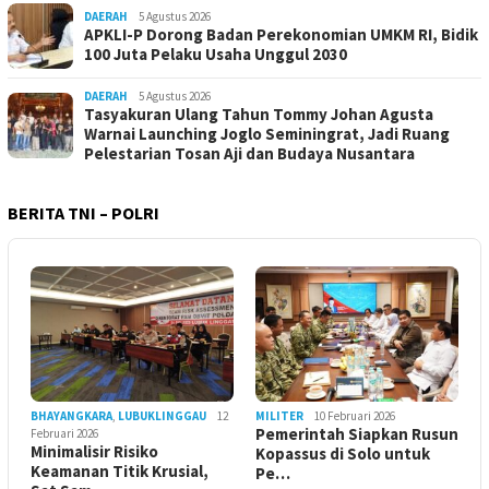
DAERAH
5 Agustus 2026
APKLI-P Dorong Badan Perekonomian UMKM RI, Bidik
100 Juta Pelaku Usaha Unggul 2030
DAERAH
5 Agustus 2026
Tasyakuran Ulang Tahun Tommy Johan Agusta
Warnai Launching Joglo Seminingrat, Jadi Ruang
Pelestarian Tosan Aji dan Budaya Nusantara
BERITA TNI – POLRI
BHAYANGKARA
,
LUBUKLINGGAU
12
MILITER
10 Februari 2026
Pemerintah Siapkan Rusun
Februari 2026
Minimalisir Risiko
Kopassus di Solo untuk
Keamanan Titik Krusial,
Pe…