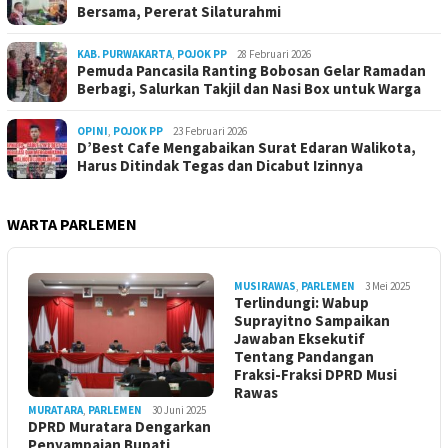
Bersama, Pererat Silaturahmi
KAB. PURWAKARTA
,
POJOK PP
28 Februari 2026
Pemuda Pancasila Ranting Bobosan Gelar Ramadan
Berbagi, Salurkan Takjil dan Nasi Box untuk Warga
OPINI
,
POJOK PP
23 Februari 2026
D’Best Cafe Mengabaikan Surat Edaran Walikota,
Harus Ditindak Tegas dan Dicabut Izinnya
WARTA PARLEMEN
MUSIRAWAS
,
PARLEMEN
3 Mei 2025
Terlindungi: Wabup
Suprayitno Sampaikan
Jawaban Eksekutif
Tentang Pandangan
Fraksi-Fraksi DPRD Musi
Rawas
MURATARA
,
PARLEMEN
30 Juni 2025
DPRD Muratara Dengarkan
Penyampaian Bupati