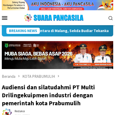
Loncat
ke
konten
Menu
Mobile
Pentingnya Infrastruktur Kebudayaan
BREAKING NEWS
Wakil Wali Kota L
Beranda
KOTA PRABUMULIH
Audiensi dan silatudahmi PT Multi
Drilingekuipmen industri dengan
pemerintah kota Prabumulih
Redaksi