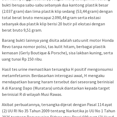
bukti berupa sabu-sabu sebanyak dua kantong plastik besar
(2.037 gram) dan lima plastik klip sedang (53,44 gram) dengan
total berat bruto mencapai 2.090,44 gram serta ekstasi
sebanyak dua plastik klip berisi 20 butir pil ekstasi dengan
berat bruto 9,51 gram.
Barang bukti lainnya yang disita adalah satu unit motor Honda
Revo tanpa nomor polisi, tas kulit hitam, berbagai plastik
kemasan (Gerly Boutique & Porsche), sisa lakban kuning, serta
uang tunai Rp 150 ribu.
Hasil tes urine memastikan tersangka H positif mengonsumsi
metamfetamin. Berdasarkan interogasi awal, H mengaku
mendapatkan barang haram tersebut dari seseorang berinisial
A di Karang Dapo (Muratara) untuk diantarkan kepada target
berinisial R di wilayah Musi Rawas.
Akibat perbuatannya, tersangka dijerat dengan Pasal 114 ayat
(2) UU RI No 35 Tahun 2009 tentang Narkotika jo UU No 1 Tahun
2026 tentang Penyesuaian Pidana atau Pasal 609 ayat (2) Huruf