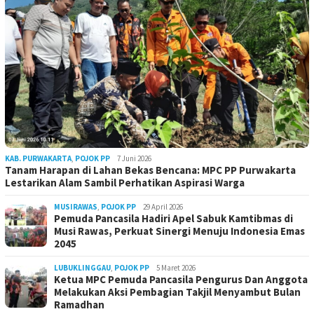
KAB. PURWAKARTA
,
POJOK PP
7 Juni 2026
Tanam Harapan di Lahan Bekas Bencana: MPC PP Purwakarta
Lestarikan Alam Sambil Perhatikan Aspirasi Warga
MUSIRAWAS
,
POJOK PP
29 April 2026
Pemuda Pancasila Hadiri Apel Sabuk Kamtibmas di
Musi Rawas, Perkuat Sinergi Menuju Indonesia Emas
2045
LUBUKLINGGAU
,
POJOK PP
5 Maret 2026
Ketua MPC Pemuda Pancasila Pengurus Dan Anggota
Melakukan Aksi Pembagian Takjil Menyambut Bulan
Ramadhan