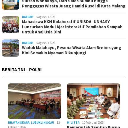
Sultan Wonokoyo, Dari Sales Bumbu hingga
Penggagas Wisata Juang Hamid Rusdi di Kota Malang
DAERAH
5 Agustus 2026
Mahasiswa KKN Kolaboratif UNISDA–UNHASY
Luncurkan Modul Ajar Interaktif Pemilahan Sampah
untuk Anaj Usia Dini
DAERAH
5 Agustus 2026
Waduk Malahayu, Pesona Wisata Alam Brebes yang
Kini Semakin Nyaman Dikunjungi
BERITA TNI – POLRI
BHAYANGKARA
,
LUBUKLINGGAU
12
MILITER
10 Februari 2026
Pemerintah Siapkan Rusun
Februari 2026