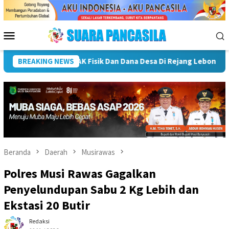
Loncat
ke
konten
Menu
Mobile
lt Bupati Rejang Lebong Terima Audiensi Rumah Psikologi, Dor
BREAKING NEWS
Beranda
Daerah
Musirawas
Polres Musi Rawas Gagalkan
Penyelundupan Sabu 2 Kg Lebih dan
Ekstasi 20 Butir
Redaksi