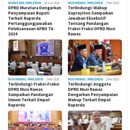
MURATARA
,
PARLEMEN
30 Juni 2025
MUSIRAWAS
,
PARLEMEN
3 Mei 2025
DPRD Muratara Dengarkan
Terlindungi: Wabup
Penyampaian Bupati
Suprayitno Sampaikan
Terkait Raperda
Jawaban Eksekutif
Pertanggungjawaban
Tentang Pandangan
Pelaksanaaan APBD TA
Fraksi-Fraksi DPRD Musi
2024
Rawas
MUSIRAWAS
,
PARLEMEN
3 Mei 2025
MUSIRAWAS
,
PARLEMEN
2 Mei 2025
Terlindungi: Fraksi-Fraksi
Terlindungi: Anggota
DPRD Musi Rawas
DPRD Musi Rawas
Sampaikan Pandangan
Dengarkan Penyampaian
Umum Terkait Empat
Wabup Terkait Empat
Raperda
Raperda