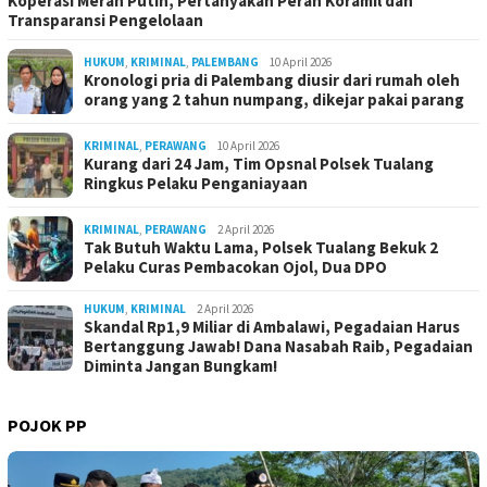
Koperasi Merah Putih, Pertanyakan Peran Koramil dan
Transparansi Pengelolaan
HUKUM
,
KRIMINAL
,
PALEMBANG
10 April 2026
Kronologi pria di Palembang diusir dari rumah oleh
orang yang 2 tahun numpang, dikejar pakai parang
KRIMINAL
,
PERAWANG
10 April 2026
Kurang dari 24 Jam, Tim Opsnal Polsek Tualang
Ringkus Pelaku Penganiayaan
KRIMINAL
,
PERAWANG
2 April 2026
Tak Butuh Waktu Lama, Polsek Tualang Bekuk 2
Pelaku Curas Pembacokan Ojol, Dua DPO
HUKUM
,
KRIMINAL
2 April 2026
Skandal Rp1,9 Miliar di Ambalawi, Pegadaian Harus
Bertanggung Jawab! Dana Nasabah Raib, Pegadaian
Diminta Jangan Bungkam!
POJOK PP