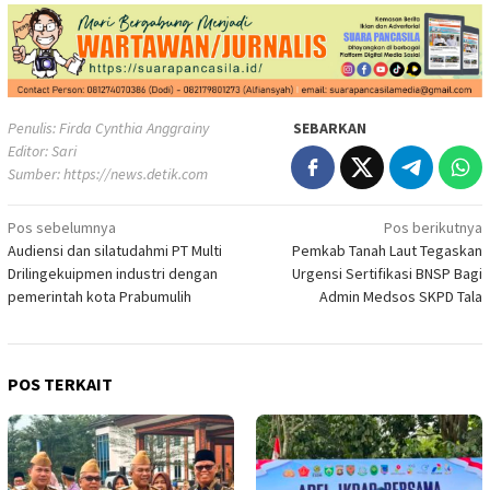
Penulis: Firda Cynthia Anggrainy
SEBARKAN
Editor: Sari
Sumber:
https://news.detik.com
Navigasi
Pos sebelumnya
Pos berikutnya
Audiensi dan silatudahmi PT Multi
Pemkab Tanah Laut Tegaskan
pos
Drilingekuipmen industri dengan
Urgensi Sertifikasi BNSP Bagi
pemerintah kota Prabumulih
Admin Medsos SKPD Tala
POS TERKAIT