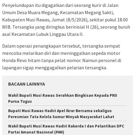
Penyelundupan itu digagalkan dari seorang kurir di Jalan
Umum Desa Muara Megang, Kecamatan Megang Sakti,
Kabupaten Musi Rawas, Jumat (8/5/2026), sekitar pukul 18.00
WIB. Tersangka yang diringkus berinisial H (26), seorang buruh
asal Kecamatan Lubuk Linggau Utara II.
Dalam operasi penangkapan tersebut, tersangka sempat
mencoba melarikan diri dan meninggalkan sepeda motor
Honda Revo hitam tanpa pelat nomor. Namun personel di
lapangan sigap menggagalkan pelarian tersangka.
BACAAN LAINNYA
Wakil Bupati Musi Rawas Serahkan Bingkisan Kepada PNS
Purna Tugus
Bupati Musi Rawas Hadiri Apel Ikrar Bersama sekaligus
Peresmian Tata Kelola Sumur Minyak Masyarakat Lahat
Wakil Bupati Musi Rawas Hadiri Rakerda I dan Pelantikan DPC
Partai Amanat Nasional (PAN)