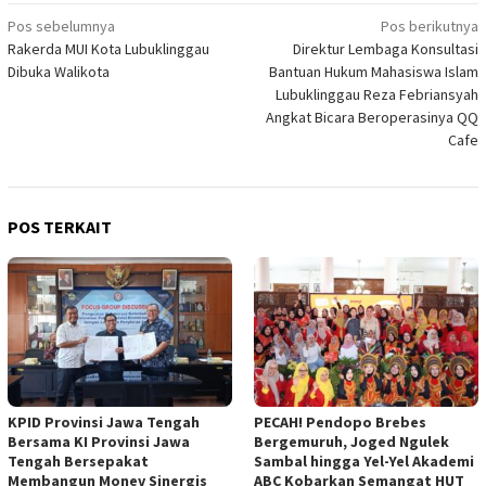
Navigasi
Pos sebelumnya
Pos berikutnya
Rakerda MUI Kota Lubuklinggau
Direktur Lembaga Konsultasi
pos
Dibuka Walikota
Bantuan Hukum Mahasiswa Islam
Lubuklinggau Reza Febriansyah
Angkat Bicara Beroperasinya QQ
Cafe
POS TERKAIT
KPID Provinsi Jawa Tengah
PECAH! Pendopo Brebes
Bersama KI Provinsi Jawa
Bergemuruh, Joged Ngulek
Tengah Bersepakat
Sambal hingga Yel-Yel Akademi
Membangun Monev Sinergis
ABC Kobarkan Semangat HUT