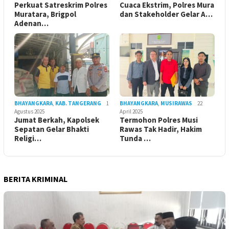
Perkuat Satreskrim Polres
Cuaca Ekstrim, Polres Mura
Muratara, Brigpol
dan Stakeholder Gelar A…
Adenan…
BHAYANGKARA
,
KAB. TANGERANG
1
BHAYANGKARA
,
MUSIRAWAS
22
Agustus 2025
April 2025
Jumat Berkah, Kapolsek
Termohon Polres Musi
Sepatan Gelar Bhakti
Rawas Tak Hadir, Hakim
Religi…
Tunda …
BERITA KRIMINAL