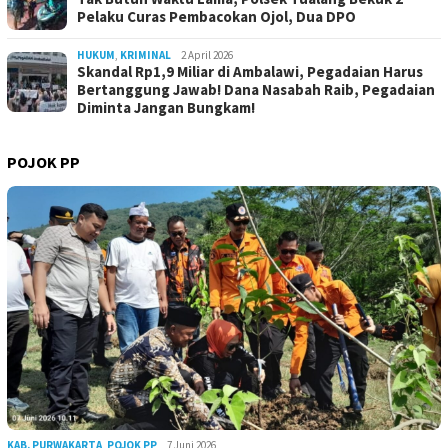
Pelaku Curas Pembacokan Ojol, Dua DPO
HUKUM
,
KRIMINAL
2 April 2026
Skandal Rp1,9 Miliar di Ambalawi, Pegadaian Harus
Bertanggung Jawab! Dana Nasabah Raib, Pegadaian
Diminta Jangan Bungkam!
POJOK PP
KAB. PURWAKARTA
,
POJOK PP
7 Juni 2026