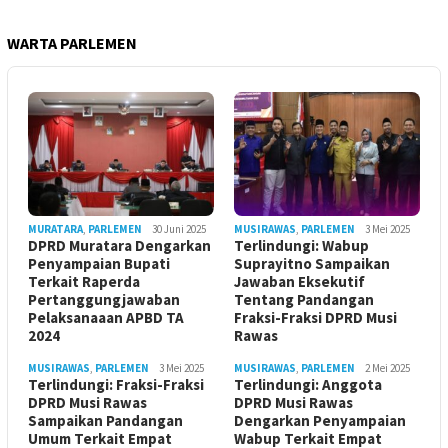
WARTA PARLEMEN
MURATARA
,
PARLEMEN
30 Juni 2025
MUSIRAWAS
,
PARLEMEN
3 Mei 2025
DPRD Muratara Dengarkan
Terlindungi: Wabup
Penyampaian Bupati
Suprayitno Sampaikan
Terkait Raperda
Jawaban Eksekutif
Pertanggungjawaban
Tentang Pandangan
Pelaksanaaan APBD TA
Fraksi-Fraksi DPRD Musi
2024
Rawas
MUSIRAWAS
,
PARLEMEN
3 Mei 2025
MUSIRAWAS
,
PARLEMEN
2 Mei 2025
Terlindungi: Fraksi-Fraksi
Terlindungi: Anggota
DPRD Musi Rawas
DPRD Musi Rawas
Sampaikan Pandangan
Dengarkan Penyampaian
Umum Terkait Empat
Wabup Terkait Empat