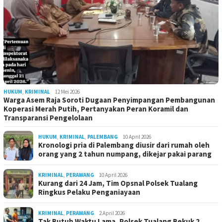
HUKUM
,
KRIMINAL
12 Mei 2026
Warga Asem Raja Soroti Dugaan Penyimpangan Pembangunan
Koperasi Merah Putih, Pertanyakan Peran Koramil dan
Transparansi Pengelolaan
HUKUM
,
KRIMINAL
,
PALEMBANG
10 April 2026
Kronologi pria di Palembang diusir dari rumah oleh
orang yang 2 tahun numpang, dikejar pakai parang
KRIMINAL
,
PERAWANG
10 April 2026
Kurang dari 24 Jam, Tim Opsnal Polsek Tualang
Ringkus Pelaku Penganiayaan
KRIMINAL
,
PERAWANG
2 April 2026
Tak Butuh Waktu Lama, Polsek Tualang Bekuk 2