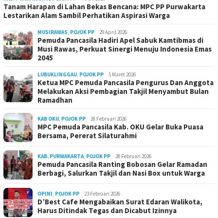
Tanam Harapan di Lahan Bekas Bencana: MPC PP Purwakarta
Lestarikan Alam Sambil Perhatikan Aspirasi Warga
MUSIRAWAS
,
POJOK PP
29 April 2026
Pemuda Pancasila Hadiri Apel Sabuk Kamtibmas di
Musi Rawas, Perkuat Sinergi Menuju Indonesia Emas
2045
LUBUKLINGGAU
,
POJOK PP
5 Maret 2026
Ketua MPC Pemuda Pancasila Pengurus Dan Anggota
Melakukan Aksi Pembagian Takjil Menyambut Bulan
Ramadhan
KAB OKU
,
POJOK PP
28 Februari 2026
MPC Pemuda Pancasila Kab. OKU Gelar Buka Puasa
Bersama, Pererat Silaturahmi
KAB. PURWAKARTA
,
POJOK PP
28 Februari 2026
Pemuda Pancasila Ranting Bobosan Gelar Ramadan
Berbagi, Salurkan Takjil dan Nasi Box untuk Warga
OPINI
,
POJOK PP
23 Februari 2026
D’Best Cafe Mengabaikan Surat Edaran Walikota,
Harus Ditindak Tegas dan Dicabut Izinnya