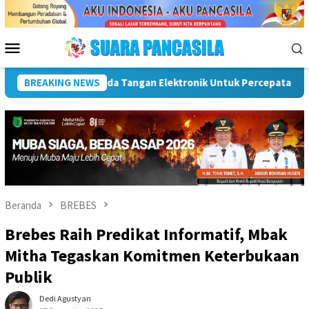
Loncat
ke
konten
Menu
Mobile
E
BREAKING NEWS
Dorong UMKM Naik Kelas, Ratu Dewa Tekankan Pentingny
Beranda
BREBES
Brebes Raih Predikat Informatif, Mbak
Mitha Tegaskan Komitmen Keterbukaan
Publik
Dedi Agustyan