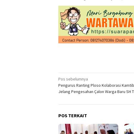
Navigasi
Pos sebelumnya
Pengurus Ranting Ploso Kolaborasi Kamt
pos
Jelang Pengesahan Çalon Warga Baru SH T
POS TERKAIT