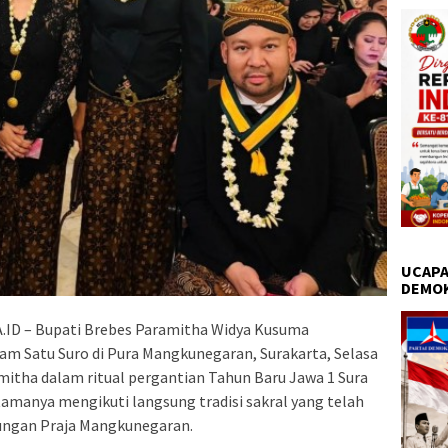
UCAPA
DEMO
ID – Bupati Brebes Paramitha Widya Kusuma
am Satu Suro di Pura Mangkunegaran, Surakarta, Selasa
mitha dalam ritual pergantian Tahun Baru Jawa 1 Sura
amanya mengikuti langsung tradisi sakral yang telah
ungan Praja Mangkunegaran.