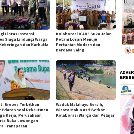
gi Lintas Instansi,
Kolaborasi ICARE Buka Jalan
es Siaga Lindungi Warga
Petani Losari Menuju
 Kekeringan dan Karhutla
Pertanian Modern dan
Berdaya Saing
ADVER
BREBE
ti Brebes Terbitkan
Waduk Malahayu Bersih,
t Edaran soal Rekrutmen
Wisata Makin Asri Berkat
ga Kerja, Perusahaan
Kolaborasi Warga dan Pelajar
nta Buka Lowongan
ra Transparan