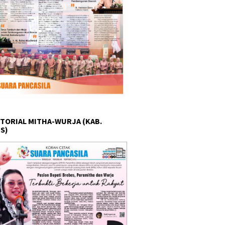
TORIAL MITHA-WURJA (KAB.
S)