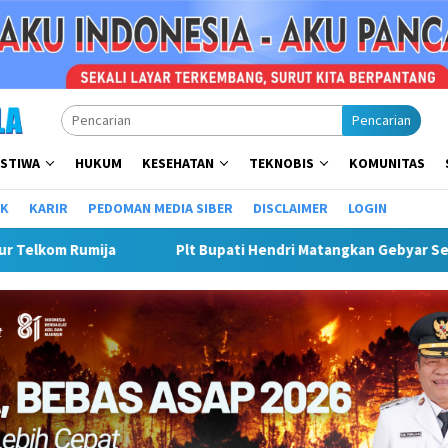
Pencarian
ISTIWA
HUKUM
KESEHATAN
TEKNOBIS
KOMUNITAS
IK
KARIR
PEDOMAN MEDIA SIBER
DISCLAIMER
LOGIN
ar Semarak Merah Putih, Siapkan Event Besar Dongkrak UMKM Da