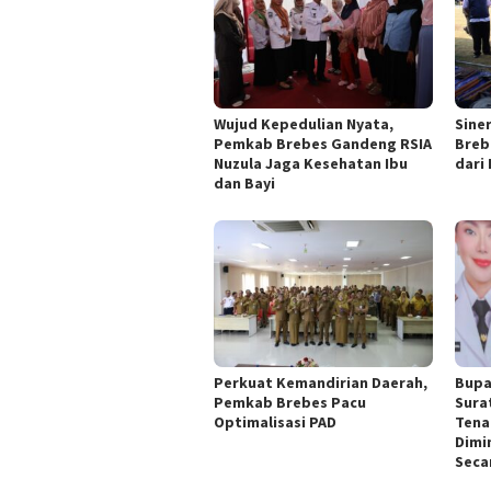
Wujud Kepedulian Nyata,
Siner
Pemkab Brebes Gandeng RSIA
Breb
Nuzula Jaga Kesehatan Ibu
dari
dan Bayi
Perkuat Kemandirian Daerah,
Bupa
Pemkab Brebes Pacu
Sura
Optimalisasi PAD
Tena
Dimi
Seca