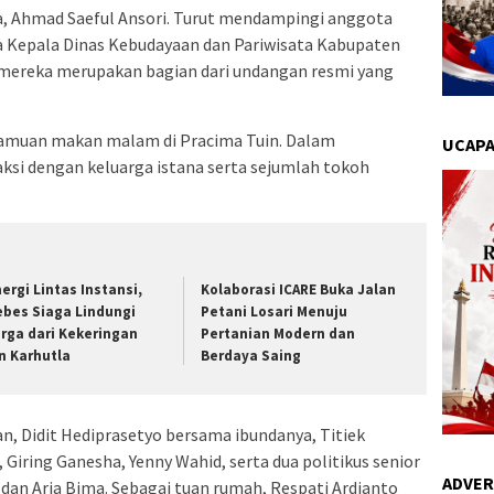
, Ahmad Saeful Ansori. Turut mendampingi anggota
 Kepala Dinas Kebudayaan dan Pariwisata Kabupaten
n mereka merupakan bagian dari undangan resmi yang
jamuan makan malam di Pracima Tuin. Dalam
UCAPA
ksi dengan keluarga istana serta sejumlah tokoh
nergi Lintas Instansi,
Kolaborasi ICARE Buka Jalan
ebes Siaga Lindungi
Petani Losari Menuju
rga dari Kekeringan
Pertanian Modern dan
n Karhutla
Berdaya Saing
, Didit Hediprasetyo bersama ibundanya, Titiek
Giring Ganesha, Yenny Wahid, serta dua politikus senior
ADVER
an Aria Bima. Sebagai tuan rumah, Respati Ardianto