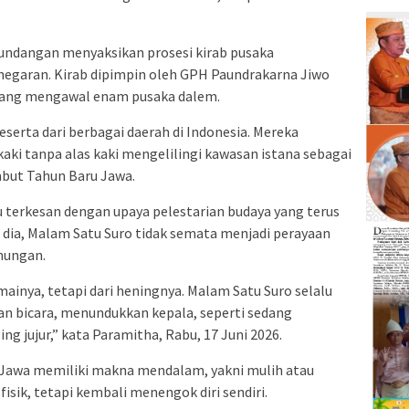
undangan menyaksikan prosesi kirab pusaka
egaran. Kirab dipimpin oleh GPH Paundrakarna Jiwo
yang mengawal enam pusaka dalem.
 peserta dari berbagai daerah di Indonesia. Mereka
kaki tanpa alas kaki mengelilingi kawasan istana sebagai
ambut Tahun Baru Jawa.
 terkesan dengan upaya pelestarian budaya yang terus
 dia, Malam Satu Suro tidak semata menjadi perayaan
nungan.
mainya, tetapi dari heningnya. Malam Satu Suro selalu
an bicara, menundukkan kepala, seperti sedang
ing jujur,” kata Paramitha, Rabu, 17 Juni 2026.
si Jawa memiliki makna mendalam, yakni mulih atau
isik, tetapi kembali menengok diri sendiri.