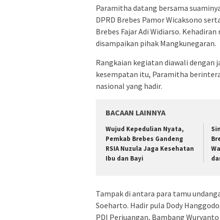
Paramitha datang bersama suaminya
DPRD Brebes Pamor Wicaksono serta
Brebes Fajar Adi Widiarso. Kehadira
disampaikan pihak Mangkunegaran.
Rangkaian kegiatan diawali dengan 
kesempatan itu, Paramitha berintera
nasional yang hadir.
BACAAN LAINNYA
Wujud Kepedulian Nyata,
Si
Pemkab Brebes Gandeng
Br
RSIA Nuzula Jaga Kesehatan
Wa
Ibu dan Bayi
da
Tampak di antara para tamu undangan
Soeharto. Hadir pula Dody Hanggodo, 
PDI Perjuangan, Bambang Wuryanto d