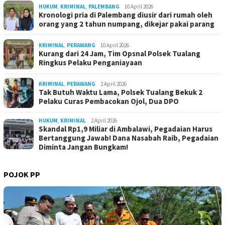
HUKUM
,
KRIMINAL
,
PALEMBANG
10 April 2026
Kronologi pria di Palembang diusir dari rumah oleh
orang yang 2 tahun numpang, dikejar pakai parang
KRIMINAL
,
PERAWANG
10 April 2026
Kurang dari 24 Jam, Tim Opsnal Polsek Tualang
Ringkus Pelaku Penganiayaan
KRIMINAL
,
PERAWANG
2 April 2026
Tak Butuh Waktu Lama, Polsek Tualang Bekuk 2
Pelaku Curas Pembacokan Ojol, Dua DPO
HUKUM
,
KRIMINAL
2 April 2026
Skandal Rp1,9 Miliar di Ambalawi, Pegadaian Harus
Bertanggung Jawab! Dana Nasabah Raib, Pegadaian
Diminta Jangan Bungkam!
POJOK PP