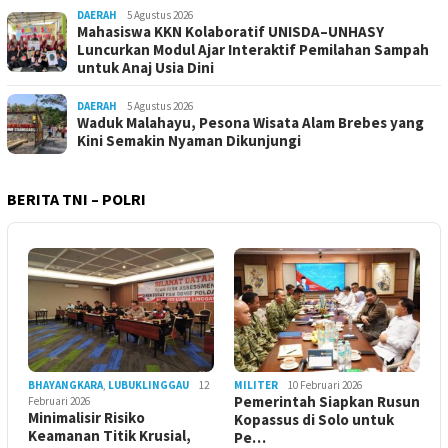
DAERAH
5 Agustus 2026
Mahasiswa KKN Kolaboratif UNISDA–UNHASY
Luncurkan Modul Ajar Interaktif Pemilahan Sampah
untuk Anaj Usia Dini
DAERAH
5 Agustus 2026
Waduk Malahayu, Pesona Wisata Alam Brebes yang
Kini Semakin Nyaman Dikunjungi
BERITA TNI – POLRI
BHAYANGKARA
,
LUBUKLINGGAU
12
MILITER
10 Februari 2026
Pemerintah Siapkan Rusun
Februari 2026
Minimalisir Risiko
Kopassus di Solo untuk
Keamanan Titik Krusial,
Pe…