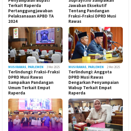
Penyampaian Bupati
Suprayitno Sampaikan
Terkait Raperda
Jawaban Eksekutif
Pertanggungjawaban
Tentang Pandangan
Pelaksanaaan APBD TA
Fraksi-Fraksi DPRD Musi
2024
Rawas
MUSIRAWAS
,
PARLEMEN
3 Mei 2025
MUSIRAWAS
,
PARLEMEN
2 Mei 2025
Terlindungi: Fraksi-Fraksi
Terlindungi: Anggota
DPRD Musi Rawas
DPRD Musi Rawas
Sampaikan Pandangan
Dengarkan Penyampaian
Umum Terkait Empat
Wabup Terkait Empat
Raperda
Raperda