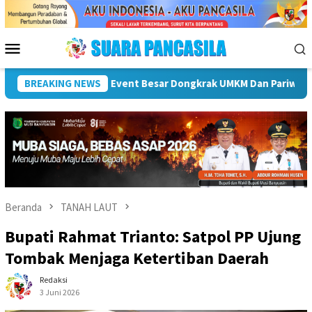
Loncat
ke
konten
Menu
Mobile
BREAKING NEWS
Plt Bupati Hendri Dukung Percepatan Penyaluran DAK Fi
Beranda
TANAH LAUT
Bupati Rahmat Trianto: Satpol PP Ujung
Tombak Menjaga Ketertiban Daerah
Redaksi
3 Juni 2026