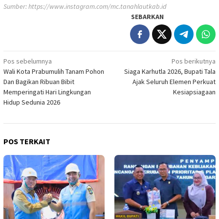
Sumber:
https://www.instagram.com/mc.tanahlautkab.id
SEBARKAN
Navigasi
Pos sebelumnya
Pos berikutnya
Wali Kota Prabumulih Tanam Pohon
Siaga Karhutla 2026, Bupati Tala
pos
Dan Bagikan Ribuan Bibit
Ajak Seluruh Elemen Perkuat
Memperingati Hari Lingkungan
Kesiapsiagaan
Hidup Sedunia 2026
POS TERKAIT