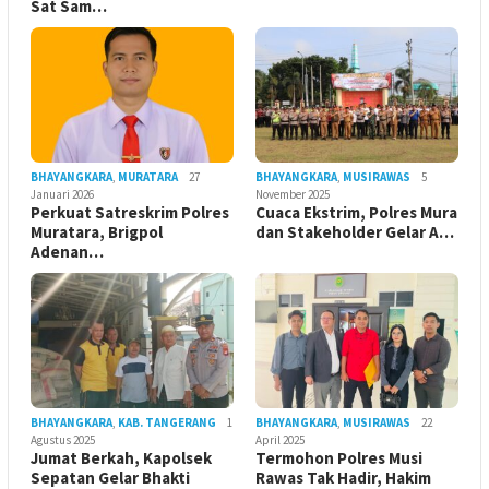
Sat Sam…
BHAYANGKARA
,
MURATARA
27
BHAYANGKARA
,
MUSIRAWAS
5
Januari 2026
November 2025
Perkuat Satreskrim Polres
Cuaca Ekstrim, Polres Mura
Muratara, Brigpol
dan Stakeholder Gelar A…
Adenan…
BHAYANGKARA
,
KAB. TANGERANG
1
BHAYANGKARA
,
MUSIRAWAS
22
Agustus 2025
April 2025
Jumat Berkah, Kapolsek
Termohon Polres Musi
Sepatan Gelar Bhakti
Rawas Tak Hadir, Hakim