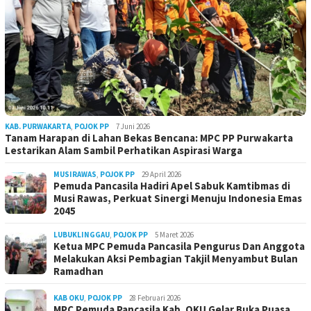
KAB. PURWAKARTA
,
POJOK PP
7 Juni 2026
Tanam Harapan di Lahan Bekas Bencana: MPC PP Purwakarta
Lestarikan Alam Sambil Perhatikan Aspirasi Warga
MUSIRAWAS
,
POJOK PP
29 April 2026
Pemuda Pancasila Hadiri Apel Sabuk Kamtibmas di
Musi Rawas, Perkuat Sinergi Menuju Indonesia Emas
2045
LUBUKLINGGAU
,
POJOK PP
5 Maret 2026
Ketua MPC Pemuda Pancasila Pengurus Dan Anggota
Melakukan Aksi Pembagian Takjil Menyambut Bulan
Ramadhan
KAB OKU
,
POJOK PP
28 Februari 2026
MPC Pemuda Pancasila Kab. OKU Gelar Buka Puasa