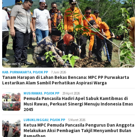
KAB. PURWAKARTA
,
POJOK PP
7 Juni 2026
Tanam Harapan di Lahan Bekas Bencana: MPC PP Purwakarta
Lestarikan Alam Sambil Perhatikan Aspirasi Warga
MUSIRAWAS
,
POJOK PP
29 April 2026
Pemuda Pancasila Hadiri Apel Sabuk Kamtibmas di
Musi Rawas, Perkuat Sinergi Menuju Indonesia Emas
2045
LUBUKLINGGAU
,
POJOK PP
5 Maret 2026
Ketua MPC Pemuda Pancasila Pengurus Dan Anggota
Melakukan Aksi Pembagian Takjil Menyambut Bulan
Ramadhan