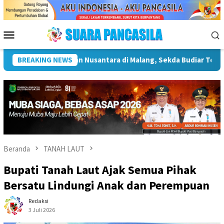
Loncat
ke
konten
Menu
Mobile
n Pentingnya Infrastruktur Kebudayaan
BREAKING NEWS
Wakil Wali Kota
Beranda
TANAH LAUT
Bupati Tanah Laut Ajak Semua Pihak
Bersatu Lindungi Anak dan Perempuan
Redaksi
3 Juli 2026