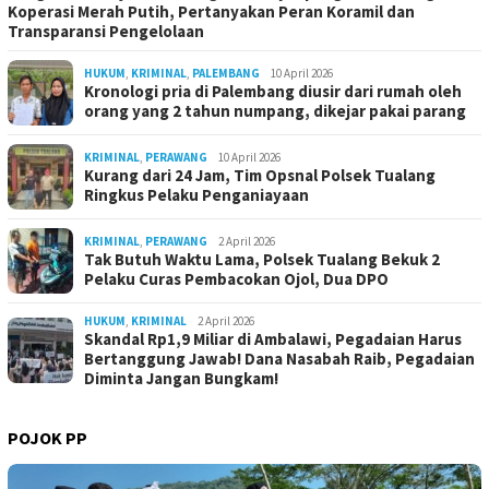
Koperasi Merah Putih, Pertanyakan Peran Koramil dan
Transparansi Pengelolaan
HUKUM
,
KRIMINAL
,
PALEMBANG
10 April 2026
Kronologi pria di Palembang diusir dari rumah oleh
orang yang 2 tahun numpang, dikejar pakai parang
KRIMINAL
,
PERAWANG
10 April 2026
Kurang dari 24 Jam, Tim Opsnal Polsek Tualang
Ringkus Pelaku Penganiayaan
KRIMINAL
,
PERAWANG
2 April 2026
Tak Butuh Waktu Lama, Polsek Tualang Bekuk 2
Pelaku Curas Pembacokan Ojol, Dua DPO
HUKUM
,
KRIMINAL
2 April 2026
Skandal Rp1,9 Miliar di Ambalawi, Pegadaian Harus
Bertanggung Jawab! Dana Nasabah Raib, Pegadaian
Diminta Jangan Bungkam!
POJOK PP