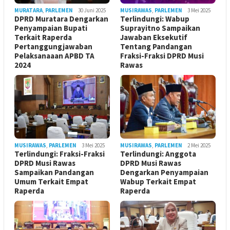
MURATARA
,
PARLEMEN
30 Juni 2025
MUSIRAWAS
,
PARLEMEN
3 Mei 2025
DPRD Muratara Dengarkan
Terlindungi: Wabup
Penyampaian Bupati
Suprayitno Sampaikan
Terkait Raperda
Jawaban Eksekutif
Pertanggungjawaban
Tentang Pandangan
Pelaksanaaan APBD TA
Fraksi-Fraksi DPRD Musi
2024
Rawas
MUSIRAWAS
,
PARLEMEN
3 Mei 2025
MUSIRAWAS
,
PARLEMEN
2 Mei 2025
Terlindungi: Fraksi-Fraksi
Terlindungi: Anggota
DPRD Musi Rawas
DPRD Musi Rawas
Sampaikan Pandangan
Dengarkan Penyampaian
Umum Terkait Empat
Wabup Terkait Empat
Raperda
Raperda