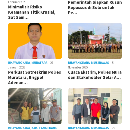
Pemerintah Siapkan Rusun
Februari 2026
Minimalisir Risiko
Kopassus di Solo untuk
Keamanan Titik Krusial,
Pe…
Sat Sam…
BHAYANGKARA
,
MURATARA
27
BHAYANGKARA
,
MUSIRAWAS
5
Januari 2026
November 2025
Perkuat Satreskrim Polres
Cuaca Ekstrim, Polres Mura
Muratara, Brigpol
dan Stakeholder Gelar A…
Adenan…
BHAYANGKARA
,
KAB. TANGERANG
1
BHAYANGKARA
,
MUSIRAWAS
22