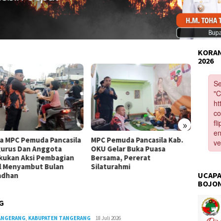
KORAN
2026
»
a MPC Pemuda Pancasila
MPC Pemuda Pancasila Kab.
Pemuda
urus Dan Anggota
OKU Gelar Buka Puasa
Bobos
kukan Aksi Pembagian
Bersama, Pererat
Berbag
il Menyambut Bulan
Silaturahmi
Nasi B
UCAPA
adhan
BOJO
G
TANGERANG
,
KABUPATEN TANGERANG
Redaksi
18 Juli 2026