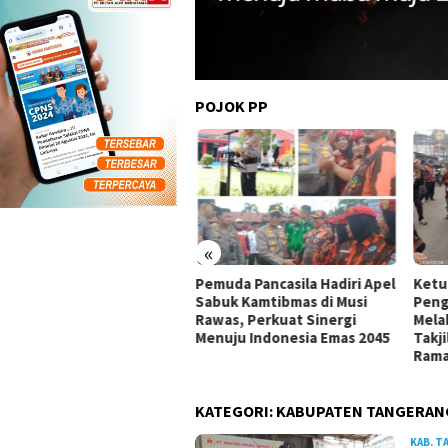
POJOK PP
«
am Harapan di Lahan
Pemuda Pancasila Hadiri Apel
Ketu
as Bencana: MPC PP
Sabuk Kamtibmas di Musi
Peng
wakarta Lestarikan Alam
Rawas, Perkuat Sinergi
Mela
bil Perhatikan Aspirasi
Menuju Indonesia Emas 2045
Takj
rga
Ram
KATEGORI:
KABUPATEN TANGERAN
KAB. 