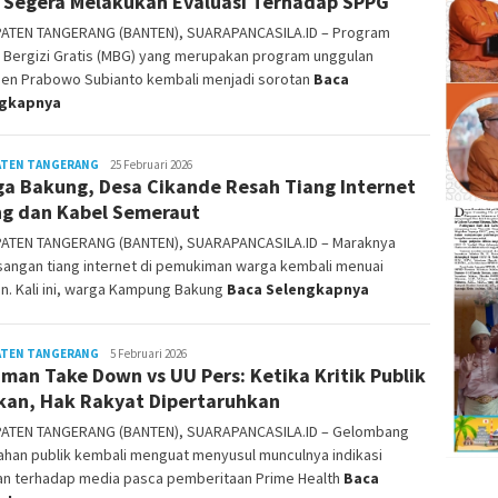
 Segera Melakukan Evaluasi Terhadap SPPG
ATEN TANGERANG (BANTEN), SUARAPANCASILA.ID – Program
 Bergizi Gratis (MBG) yang merupakan program unggulan
den Prabowo Subianto kembali menjadi sorotan
Baca
ngkapnya
ATEN TANGERANG
Bonai
25 Februari 2026
a Bakung, Desa Cikande Resah Tiang Internet
Gunawan
ng dan Kabel Semeraut
ATEN TANGERANG (BANTEN), SUARAPANCASILA.ID – Maraknya
angan tiang internet di pemukiman warga kembali menuai
n. Kali ini, warga Kampung Bakung
Baca Selengkapnya
ATEN TANGERANG
Bonai
5 Februari 2026
man Take Down vs UU Pers: Ketika Kritik Publik
Gunawan
kan, Hak Rakyat Dipertaruhkan
ATEN TANGERANG (BANTEN), SUARAPANCASILA.ID – Gelombang
ahan publik kembali menguat menyusul munculnya indikasi
an terhadap media pasca pemberitaan Prime Health
Baca