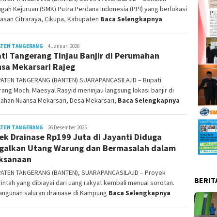
ah Kejuruan (SMK) Putra Perdana Indonesia (PPI) yang berlokasi
asan Citraraya, Cikupa, Kabupaten
Baca Selengkapnya
ATEN TANGERANG
Alfiansyah
4 Januari 2026
ti Tangerang Tinjau Banjir di Perumahan
Hasan
sa Mekarsari Rajeg
ATEN TANGERANG (BANTEN) SUARAPANCASILA.ID – Bupati
ang Moch. Maesyal Rasyid meninjau langsung lokasi banjir di
ahan Nuansa Mekarsari, Desa Mekarsari,
Baca Selengkapnya
ATEN TANGERANG
Bonai
26 Desember 2025
ek Drainase Rp199 Juta di Jayanti Diduga
Gunawan
galkan Utang Warung dan Bermasalah dalam
ksanaan
ATEN TANGERANG (BANTEN), SUARAPANCASILA.ID – Proyek
BERIT
ntah yang dibiayai dari uang rakyat kembali menuai sorotan.
ngunan saluran drainase di Kampung
Baca Selengkapnya