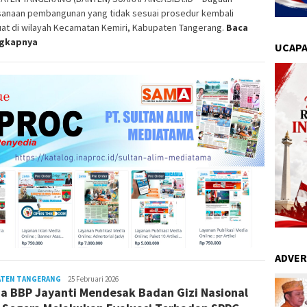
sanaan pembangunan yang tidak sesuai prosedur kembali
at di wilayah Kecamatan Kemiri, Kabupaten Tangerang.
Baca
ngkapnya
UCAPA
ADVER
ATEN TANGERANG
Bonai
25 Februari 2026
a BBP Jayanti Mendesak Badan Gizi Nasional
Gunawan