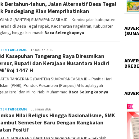
k Bertahun-tahun, Jalan Alternatif Desa Tegal
k Pandeglang Kian Memprihatinkan
GLANG (BANTEN) SUARAPANCASILA.ID – Kondisi jalan kabupaten
berada di Desa Tegal Papak, Kecamatan Pagelaran, Kabupaten
ADVER
lang, hingga kini masih
Baca Selengkapnya
(SUMA
ATEN TANGERANG
Redaksi
17 Januari 2026
id Kasepuhan Tangerang Raya Diresmikan
ADVER
rnur, Bupati dan Kerajaan Nusantara Hadiri
BREBE
’Mi’Roj 1447 H
ATEN TANGERANG (BANTEN) SUARAPANCASILA.ID – Panitia Hari
Islam (PHBI), Pondok Pesantren (Ponpes) Al-Istiqlaliyyah
elar Isro’ dan Mi’roj Nabi Muhammad
Baca Selengkapnya
ADVER
ATEN TANGERANG
Redaksi
5 Januari 2026
mkan Nilai Religius Hingga Nasionalisme, SMK
Sambut Semester Baru Dengan Rangkaian
atan Positif
ATEN TANGERANG (BANTEN) SUARAPANCASILA.ID – Sekolah