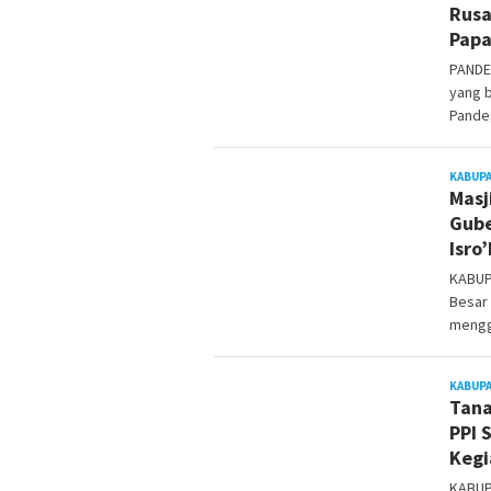
Rusa
Papa
PANDE
yang 
Pandeg
KABUP
Masj
Gube
Isro
KABUP
Besar 
mengg
KABUP
Tana
PPI 
Kegi
KABUP