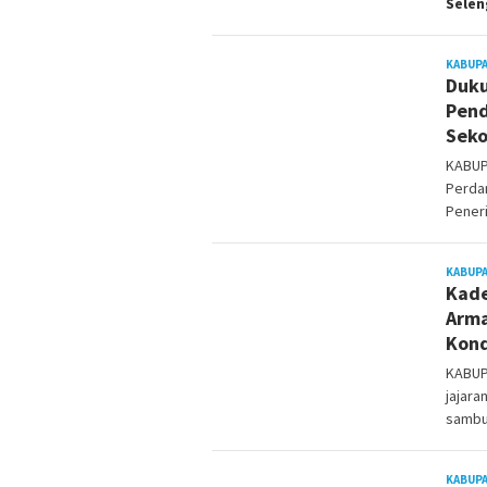
Sele
KABUP
Duku
Pend
Seko
KABUP
Perda
Pener
KABUP
Kade
Arma
Kond
KABUP
jajara
sambu
KABUP