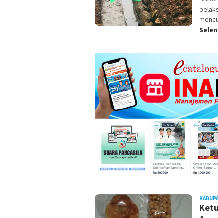
pelak
mencu
Sele
KABUP
Ketu