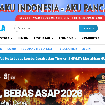
Pencarian
ISTIWA
HUKUM
KESEHATAN
TEKNOBIS
KOMUNITAS
IK
KARIR
PEDOMAN MEDIA SIBER
DISCLAIMER
LOGIN
 Jalan Tingkat SMP/MTs Meriahkan HUT ke-81 RI
Pemkot L