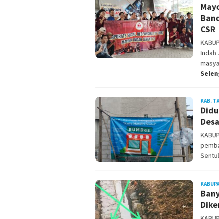
Mayo
Band
CSR
KABUP
Indah 
masyar
Sele
KAB. 
Didu
Desa
KABUP
pemba
Sentul
KABUP
Bany
Dike
KABUP