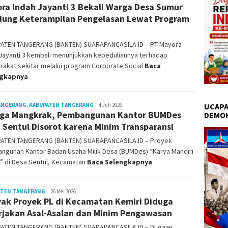
ra Indah Jayanti 3 Bekali Warga Desa Sumur
ung Keterampilan Pengelasan Lewat Program
ATEN TANGERANG (BANTEN) SUARAPANCASILA.ID – PT Mayora
Jayanti 3 kembali menunjukkan kepeduliannya terhadap
akat sekitar melalui program Corporate Social
Baca
ngkapnya
UCAPA
TANGERANG
,
KABUPATEN TANGERANG
Redaksi
4 Juli 2026
ga Mangkrak, Pembangunan Kantor BUMDes
DEMO
 Sentul Disorot karena Minim Transparansi
ATEN TANGERANG (BANTEN) SUARAPANCASILA.ID – Proyek
ngunan Kantor Badan Usaha Milik Desa (BUMDes) “Karya Mandiri
” di Desa Sentul, Kecamatan
Baca Selengkapnya
ATEN TANGERANG
Redaksi
26 Mei 2026
ak Proyek PL di Kecamatan Kemiri Diduga
rjakan Asal-Asalan dan Minim Pengawasan
ATEN TANGERANG (BANTEN) SUARAPANCASILA.ID – Dugaan