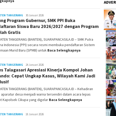
ngkapnya
ADVER
ATEN TANGERANG
Bonai
30 Januari 2026
ng Program Gubernur, SMK PPI Buka
Gunawan
aftaran Siswa Baru 2026/2027 dengan Program
lah Gratis
ATEN TANGERANG (BANTEN), SUARAPANCASILA.ID – SMK Putra
na Indonesia (PPI) secara resmi membuka pendaftaran Sistem
imaan Murid Baru (SPMB) untuk
Baca Selengkapnya
ATEN TANGERANG
Bonai
24 Januari 2026
s Talagasari Apresiasi Kinerja Kompol Johan
Gunawan
ndo: Cepat Ungkap Kasus, Wilayah Kami Jadi
usif
ATEN TANGERANG (BANTEN), SUARAPANCASILA.ID – Kehadiran
n aparatur desa menjadi warna tersendiri dalam acara lepas
t Kapolsek Cikupa yang digelar
Baca Selengkapnya
ATEN TANGERANG
Redaksi
18 Januari 2026