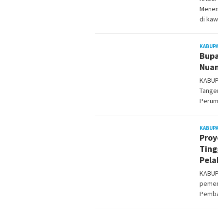
Meneng
di kaw
KABUP
Bupa
Nuan
KABUP
Tanger
Perum
KABUP
Proy
Ting
Pela
KABUP
pemeri
Pemba