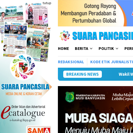
Loncat
tutup
ke
konten
HOME
BERITA
POLITIK
PER
REDAKSIONAL
KODE ETIK JURNALIST
Wakil Wali Kota Lepas Lomba Gerak
BREAKING NEWS