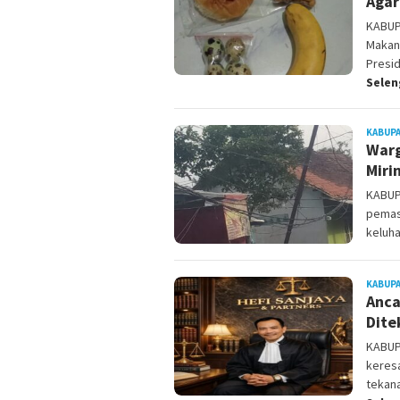
Agar
KABUP
Makan
Presi
Sele
KABUP
Warg
Miri
KABUP
pemas
keluha
KABUP
Anca
Dite
KABUP
keres
tekan