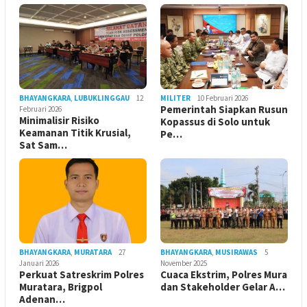
BHAYANGKARA
,
LUBUKLINGGAU
12
MILITER
10 Februari 2026
Pemerintah Siapkan Rusun
Februari 2026
Minimalisir Risiko
Kopassus di Solo untuk
Keamanan Titik Krusial,
Pe…
Sat Sam…
BHAYANGKARA
,
MURATARA
27
BHAYANGKARA
,
MUSIRAWAS
5
Januari 2026
November 2025
Perkuat Satreskrim Polres
Cuaca Ekstrim, Polres Mura
Muratara, Brigpol
dan Stakeholder Gelar A…
Adenan…