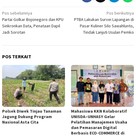
Navigasi
Pos sebelumnya
Pos berikutnya
Partai Golkar Bojonegoro dan KPU
PTBA Lakukan Survei Lapangan di
pos
Sinkronkan Data, Penataan Dapil
Pasar Kuliner Silo Sawahlunto,
Jadi Sorotan
Tindak Lanjuti Usulan Pemko
POS TERKAIT
Polsek Diwek Tinjau Tanaman
Mahasiswa KKN Kolaboratif
Jagung Dukung Program
UNISDA–UNHASY Gelar
Nasional Asta Cita
Pelatihan Manajemen Usaha
dan Pemasaran Digital
Berbasis ECO-COMMERCE di