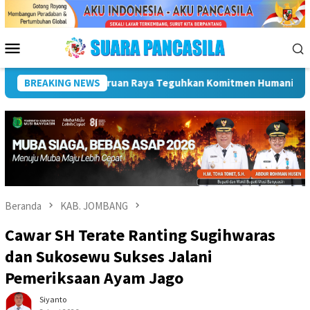
Loncat
ke
konten
Menu
Mobile
Golkar Kota Malang Gelar Karya Bakti Sambut HUT ke-81 RI, G
BREAKING NEWS
Beranda
KAB. JOMBANG
Cawar SH Terate Ranting Sugihwaras
dan Sukosewu Sukses Jalani
Pemeriksaan Ayam Jago
Siyanto