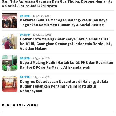
Sam Tito Apresiasi Gagasan Den Gus Thuba, Dorong Humanity
& Social Justice Jadi Aksi Nyata
DAERAH
10 Agustus 2026
Deklarasi Yakuza Maneges Malang-Pasuruan Raya
Teguhkan Komitmen Humanity & Social Justice
DAERAH
10 Agustus 2026
Golkar Kota Malang Gelar Karya Bakti Sambut HUT
ke-81 RI, Gaungkan Semangat Indonesia Berdaulat,
Adil dan Makmur
DAERAH
9 Agustus 2026
Bupati Malang Hadiri Harlah ke-28 PKB dan Resmikan
Kantor DPC serta Masjid Al Iskandariyah
DAERAH
8 Agustus 2026
Kongres Kebudayaan Nusantara di Malang, Sekda
Budiar Tekankan Pentingnya Infrastruktur
Kebudayaan
BERITA TNI – POLRI