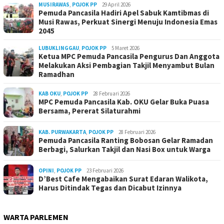
MUSIRAWAS
,
POJOK PP
29 April 2026
Pemuda Pancasila Hadiri Apel Sabuk Kamtibmas di
Musi Rawas, Perkuat Sinergi Menuju Indonesia Emas
2045
LUBUKLINGGAU
,
POJOK PP
5 Maret 2026
Ketua MPC Pemuda Pancasila Pengurus Dan Anggota
Melakukan Aksi Pembagian Takjil Menyambut Bulan
Ramadhan
KAB OKU
,
POJOK PP
28 Februari 2026
MPC Pemuda Pancasila Kab. OKU Gelar Buka Puasa
Bersama, Pererat Silaturahmi
KAB. PURWAKARTA
,
POJOK PP
28 Februari 2026
Pemuda Pancasila Ranting Bobosan Gelar Ramadan
Berbagi, Salurkan Takjil dan Nasi Box untuk Warga
OPINI
,
POJOK PP
23 Februari 2026
D’Best Cafe Mengabaikan Surat Edaran Walikota,
Harus Ditindak Tegas dan Dicabut Izinnya
WARTA PARLEMEN