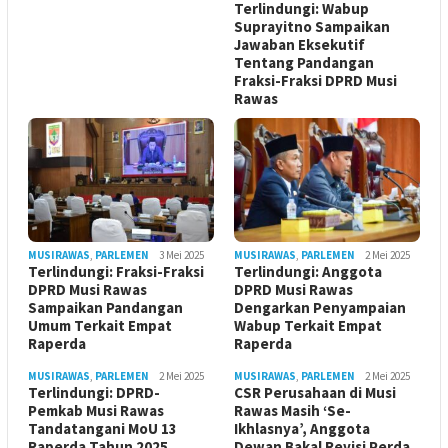
Terlindungi: Wabup
Suprayitno Sampaikan
Jawaban Eksekutif
Tentang Pandangan
Fraksi-Fraksi DPRD Musi
Rawas
MUSIRAWAS
,
PARLEMEN
3 Mei 2025
MUSIRAWAS
,
PARLEMEN
2 Mei 2025
Terlindungi: Fraksi-Fraksi
Terlindungi: Anggota
DPRD Musi Rawas
DPRD Musi Rawas
Sampaikan Pandangan
Dengarkan Penyampaian
Umum Terkait Empat
Wabup Terkait Empat
Raperda
Raperda
MUSIRAWAS
,
PARLEMEN
2 Mei 2025
MUSIRAWAS
,
PARLEMEN
2 Mei 2025
Terlindungi: DPRD-
CSR Perusahaan di Musi
Pemkab Musi Rawas
Rawas Masih ‘Se-
Tandatangani MoU 13
Ikhlasnya’, Anggota
Raperda Tahun 2025
Dewan Bakal Revisi Perda ‎