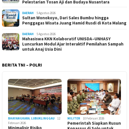
Pelestarian Tosan Aji dan Budaya Nusantara
DAERAH
5 Agustus 2026
Sultan Wonokoyo, Dari Sales Bumbu hingga
Penggagas Wisata Juang Hamid Rusdi di Kota Malang
DAERAH
5 Agustus 2026
Mahasiswa KKN Kolaboratif UNISDA–UNHASY
Luncurkan Modul Ajar Interaktif Pemilahan Sampah
untuk Anaj Usia Dini
BERITA TNI – POLRI
BHAYANGKARA
,
LUBUKLINGGAU
12
MILITER
10 Februari 2026
Pemerintah Siapkan Rusun
Februari 2026
Minimalisir Risiko
Kopassus di Solo untuk