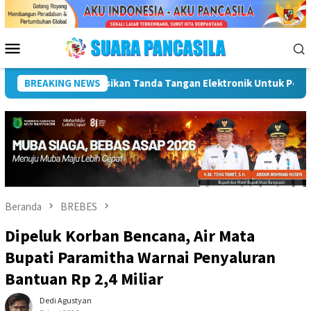
Loncat
ke
konten
Menu
Mobile
BREAKING NEWS
Dorong UMKM Naik Kelas, Ratu Dewa Tekankan Pentingnya A
Beranda
BREBES
Dipeluk Korban Bencana, Air Mata
Bupati Paramitha Warnai Penyaluran
Bantuan Rp 2,4 Miliar
Dedi Agustyan