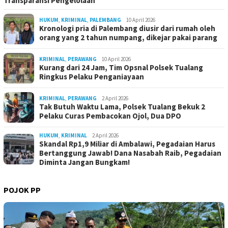
Transparansi Pengelolaan
HUKUM
,
KRIMINAL
,
PALEMBANG
10 April 2026
Kronologi pria di Palembang diusir dari rumah oleh
orang yang 2 tahun numpang, dikejar pakai parang
KRIMINAL
,
PERAWANG
10 April 2026
Kurang dari 24 Jam, Tim Opsnal Polsek Tualang
Ringkus Pelaku Penganiayaan
KRIMINAL
,
PERAWANG
2 April 2026
Tak Butuh Waktu Lama, Polsek Tualang Bekuk 2
Pelaku Curas Pembacokan Ojol, Dua DPO
HUKUM
,
KRIMINAL
2 April 2026
Skandal Rp1,9 Miliar di Ambalawi, Pegadaian Harus
Bertanggung Jawab! Dana Nasabah Raib, Pegadaian
Diminta Jangan Bungkam!
POJOK PP