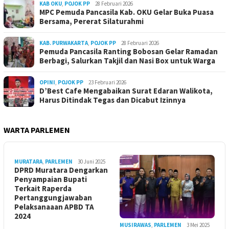
KAB OKU
,
POJOK PP
28 Februari 2026
MPC Pemuda Pancasila Kab. OKU Gelar Buka Puasa
Bersama, Pererat Silaturahmi
KAB. PURWAKARTA
,
POJOK PP
28 Februari 2026
Pemuda Pancasila Ranting Bobosan Gelar Ramadan
Berbagi, Salurkan Takjil dan Nasi Box untuk Warga
OPINI
,
POJOK PP
23 Februari 2026
D’Best Cafe Mengabaikan Surat Edaran Walikota,
Harus Ditindak Tegas dan Dicabut Izinnya
WARTA PARLEMEN
MURATARA
,
PARLEMEN
30 Juni 2025
DPRD Muratara Dengarkan
Penyampaian Bupati
Terkait Raperda
Pertanggungjawaban
Pelaksanaaan APBD TA
2024
MUSIRAWAS
,
PARLEMEN
3 Mei 2025