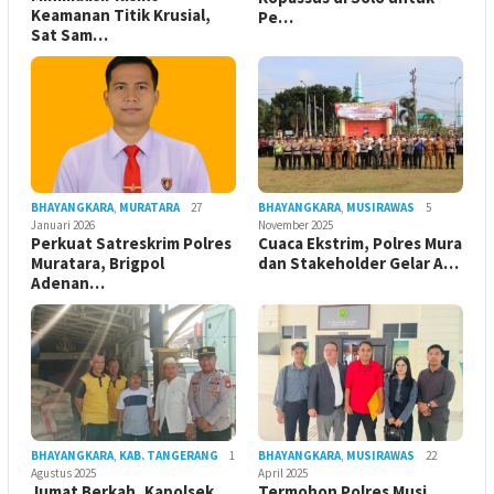
Keamanan Titik Krusial,
Pe…
Sat Sam…
BHAYANGKARA
,
MURATARA
27
BHAYANGKARA
,
MUSIRAWAS
5
Januari 2026
November 2025
Perkuat Satreskrim Polres
Cuaca Ekstrim, Polres Mura
Muratara, Brigpol
dan Stakeholder Gelar A…
Adenan…
BHAYANGKARA
,
KAB. TANGERANG
1
BHAYANGKARA
,
MUSIRAWAS
22
Agustus 2025
April 2025
Jumat Berkah, Kapolsek
Termohon Polres Musi