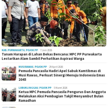
KAB. PURWAKARTA
,
POJOK PP
7 Juni 2026
Tanam Harapan di Lahan Bekas Bencana: MPC PP Purwakarta
Lestarikan Alam Sambil Perhatikan Aspirasi Warga
MUSIRAWAS
,
POJOK PP
29 April 2026
Pemuda Pancasila Hadiri Apel Sabuk Kamtibmas di
Musi Rawas, Perkuat Sinergi Menuju Indonesia Emas
2045
LUBUKLINGGAU
,
POJOK PP
5 Maret 2026
Ketua MPC Pemuda Pancasila Pengurus Dan Anggota
Melakukan Aksi Pembagian Takjil Menyambut Bulan
Ramadhan