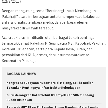
(12/8/2025).
Dengan mengusung tema “Bersinergi untuk Membangun
Pakuhaji,” acara ini bertujuan untuk memperkuat kolaborasi
antara jurnalis, lembaga media, dan berbagai elemen
masyarakat di wilayah tersebut.
Acara deklarasi ini dihadiri oleh berbagai tokoh penting,
termasuk Camat Pakuhaji M. Supriyatna MSi, Kapolsek Pakuhaji,
Koramil 10 Sepatan, serta para Kepala Desa, Lurah, dan
perwakilan dari KUA, ormas, dan unsur masyarakat se-
Kecamatan Pakuhaji.
BACAAN LAINNYA
Kongres Kebudayaan Nusantara di Malang, Sekda Budiar
Tekankan Pentingnya Infrastruktur Kebudayaan
Guru Merangkap Katar Sebut K3 Proyek RKB SDN 2 Sodong
Sudah Disiapkan
Semarak HUT RI ke-81, Pemdes Sumur Bandung Gelar Lomba