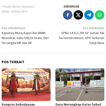
Penulis: Bonai Gunawan
SEBARKAN
Editor: Sofyan Ali H
Navigasi
Pos sebelumnya
Pos berikutnya
Kapolres Mura, Kajari dan BNNK
SPBU 14.212.291 Air Joman Tak
pos
Musnakan Sabu 590,81 Gram, Dari
Tersentuh Hukum, APH Terkesan
Tersangka MR dan DR
Tutup Mata
POS TERKAIT
Kongres Kebudayaan
Guru Merangkap Katar Sebut