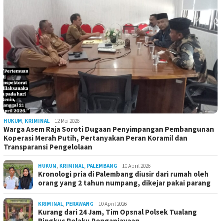
HUKUM
,
KRIMINAL
12 Mei 2026
Warga Asem Raja Soroti Dugaan Penyimpangan Pembangunan
Koperasi Merah Putih, Pertanyakan Peran Koramil dan
Transparansi Pengelolaan
HUKUM
,
KRIMINAL
,
PALEMBANG
10 April 2026
Kronologi pria di Palembang diusir dari rumah oleh
orang yang 2 tahun numpang, dikejar pakai parang
KRIMINAL
,
PERAWANG
10 April 2026
Kurang dari 24 Jam, Tim Opsnal Polsek Tualang
Ringkus Pelaku Penganiayaan