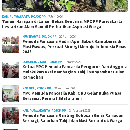
KAB. PURWAKARTA
,
POJOK PP
7 Juni 2026
Tanam Harapan di Lahan Bekas Bencana: MPC PP Purwakarta
Lestarikan Alam Sambil Perhatikan Aspirasi Warga
MUSIRAWAS
,
POJOK PP
29 April 2026
Pemuda Pancasila Hadiri Apel Sabuk Kamtibmas di
Musi Rawas, Perkuat Sinergi Menuju Indonesia Emas
2045
LUBUKLINGGAU
,
POJOK PP
5 Maret 2026
Ketua MPC Pemuda Pancasila Pengurus Dan Anggota
Melakukan Aksi Pembagian Takjil Menyambut Bulan
Ramadhan
KAB OKU
,
POJOK PP
28 Februari 2026
MPC Pemuda Pancasila Kab. OKU Gelar Buka Puasa
Bersama, Pererat Silaturahmi
KAB. PURWAKARTA
,
POJOK PP
28 Februari 2026
Pemuda Pancasila Ranting Bobosan Gelar Ramadan
Berbagi, Salurkan Takjil dan Nasi Box untuk Warga