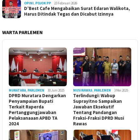
OPINI
,
POJOK PP
23 Februari 2026
D’Best Cafe Mengabaikan Surat Edaran Walikota,
Harus Ditindak Tegas dan Dicabut Izinnya
WARTA PARLEMEN
MURATARA
,
PARLEMEN
30 Juni 2025
MUSIRAWAS
,
PARLEMEN
3 Mei 2025
DPRD Muratara Dengarkan
Terlindungi: Wabup
Penyampaian Bupati
Suprayitno Sampaikan
Terkait Raperda
Jawaban Eksekutif
Pertanggungjawaban
Tentang Pandangan
Pelaksanaaan APBD TA
Fraksi-Fraksi DPRD Musi
2024
Rawas