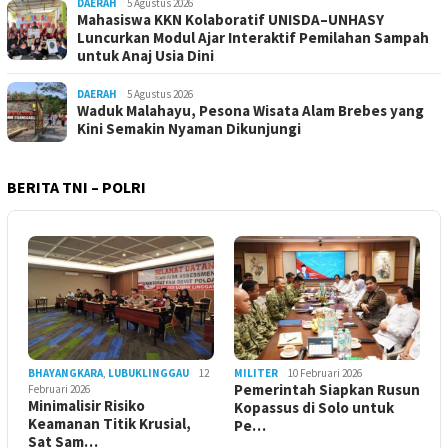
DAERAH
5 Agustus 2026
Mahasiswa KKN Kolaboratif UNISDA–UNHASY
Luncurkan Modul Ajar Interaktif Pemilahan Sampah
untuk Anaj Usia Dini
DAERAH
5 Agustus 2026
Waduk Malahayu, Pesona Wisata Alam Brebes yang
Kini Semakin Nyaman Dikunjungi
BERITA TNI – POLRI
BHAYANGKARA
,
LUBUKLINGGAU
12
MILITER
10 Februari 2026
Pemerintah Siapkan Rusun
Februari 2026
Minimalisir Risiko
Kopassus di Solo untuk
Keamanan Titik Krusial,
Pe…
Sat Sam…