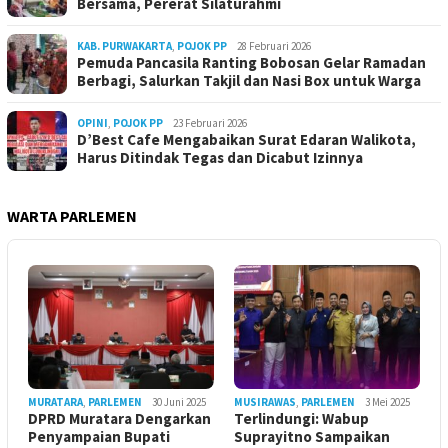
Bersama, Pererat Silaturahmi
KAB. PURWAKARTA
,
POJOK PP
28 Februari 2026
Pemuda Pancasila Ranting Bobosan Gelar Ramadan
Berbagi, Salurkan Takjil dan Nasi Box untuk Warga
OPINI
,
POJOK PP
23 Februari 2026
D’Best Cafe Mengabaikan Surat Edaran Walikota,
Harus Ditindak Tegas dan Dicabut Izinnya
WARTA PARLEMEN
MURATARA
,
PARLEMEN
30 Juni 2025
MUSIRAWAS
,
PARLEMEN
3 Mei 2025
DPRD Muratara Dengarkan
Terlindungi: Wabup
Penyampaian Bupati
Suprayitno Sampaikan