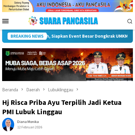
Loncat
ke
konten
Menu
Mobile
Plt Bupati Hendri Dukung Percepatan Penyaluran DAK Fisik Dan D
BREAKING NEWS
Beranda
Daerah
Lubuklinggau
Hj Risca Priba Ayu Terpilih Jadi Ketua
PMI Lubuk Linggau
Diana Monika
12 Februari 2026