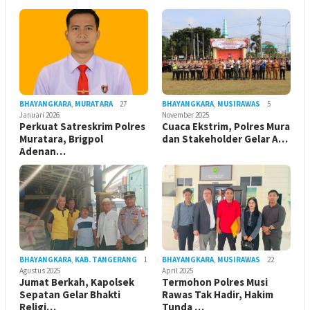
BHAYANGKARA
,
MURATARA
27
BHAYANGKARA
,
MUSIRAWAS
5
Januari 2026
November 2025
Perkuat Satreskrim Polres
Cuaca Ekstrim, Polres Mura
Muratara, Brigpol
dan Stakeholder Gelar A…
Adenan…
BHAYANGKARA
,
KAB. TANGERANG
1
BHAYANGKARA
,
MUSIRAWAS
22
Agustus 2025
April 2025
Jumat Berkah, Kapolsek
Termohon Polres Musi
Sepatan Gelar Bhakti
Rawas Tak Hadir, Hakim
Religi…
Tunda …