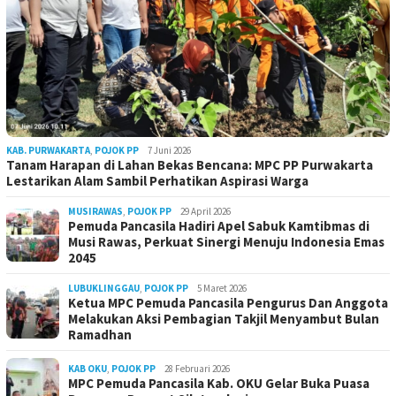
KAB. PURWAKARTA
,
POJOK PP
7 Juni 2026
Tanam Harapan di Lahan Bekas Bencana: MPC PP Purwakarta
Lestarikan Alam Sambil Perhatikan Aspirasi Warga
MUSIRAWAS
,
POJOK PP
29 April 2026
Pemuda Pancasila Hadiri Apel Sabuk Kamtibmas di
Musi Rawas, Perkuat Sinergi Menuju Indonesia Emas
2045
LUBUKLINGGAU
,
POJOK PP
5 Maret 2026
Ketua MPC Pemuda Pancasila Pengurus Dan Anggota
Melakukan Aksi Pembagian Takjil Menyambut Bulan
Ramadhan
KAB OKU
,
POJOK PP
28 Februari 2026
MPC Pemuda Pancasila Kab. OKU Gelar Buka Puasa