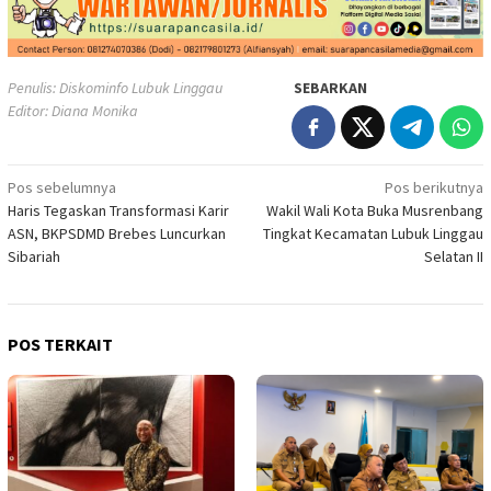
Penulis: Diskominfo Lubuk Linggau
SEBARKAN
Editor: Diana Monika
Navigasi
Pos sebelumnya
Pos berikutnya
Haris Tegaskan Transformasi Karir
Wakil Wali Kota Buka Musrenbang
pos
ASN, BKPSDMD Brebes Luncurkan
Tingkat Kecamatan Lubuk Linggau
Sibariah
Selatan II
POS TERKAIT