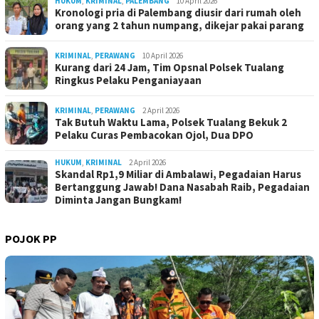
HUKUM
,
KRIMINAL
,
PALEMBANG
10 April 2026
Kronologi pria di Palembang diusir dari rumah oleh
orang yang 2 tahun numpang, dikejar pakai parang
KRIMINAL
,
PERAWANG
10 April 2026
Kurang dari 24 Jam, Tim Opsnal Polsek Tualang
Ringkus Pelaku Penganiayaan
KRIMINAL
,
PERAWANG
2 April 2026
Tak Butuh Waktu Lama, Polsek Tualang Bekuk 2
Pelaku Curas Pembacokan Ojol, Dua DPO
HUKUM
,
KRIMINAL
2 April 2026
Skandal Rp1,9 Miliar di Ambalawi, Pegadaian Harus
Bertanggung Jawab! Dana Nasabah Raib, Pegadaian
Diminta Jangan Bungkam!
POJOK PP