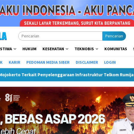
Pencarian
ISTIWA
HUKUM
KESEHATAN
TEKNOBIS
KOMUNITAS
IK
KARIR
PEDOMAN MEDIA SIBER
DISCLAIMER
LOGIN
elenggaraan Infrastruktur Telkom Rumija
Plt Bupati Hen