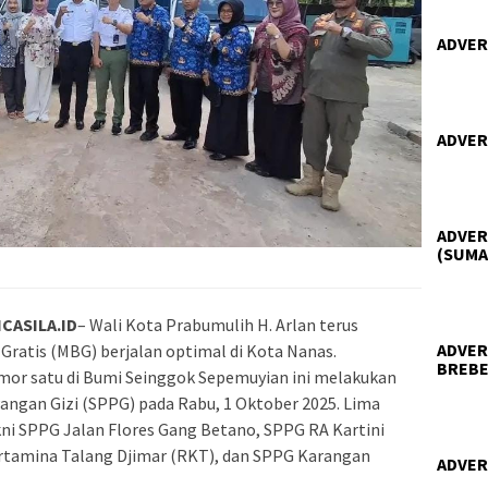
ADVER
ADVER
ADVER
(SUMA
CASILA.ID
– Wali Kota Prabumulih H. Arlan terus
ADVER
ratis (MBG) berjalan optimal di Kota Nanas.
BREBE
omor satu di Bumi Seinggok Sepemuyian ini melakukan
Pangan Gizi (SPPG) pada Rabu, 1 Oktober 2025. Lima
kni SPPG Jalan Flores Gang Betano, SPPG RA Kartini
ertamina Talang Djimar (RKT), dan SPPG Karangan
ADVER