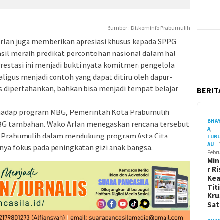
Sumber : Diskominfo Prabumulih
rlan juga memberikan apresiasi khusus kepada SPPG
sil meraih predikat percontohan nasional dalam hal
restasi ini menjadi bukti nyata komitmen pengelola
ligus menjadi contoh yang dapat ditiru oleh dapur-
us dipertahankan, bahkan bisa menjadi tempat belajar
BERITA
hadap program MBG, Pemerintah Kota Prabumulih
BHA
G tambahan. Wako Arlan menegaskan rencana tersebut
A
,
 Prabumulih dalam mendukung program Asta Cita
LUB
AU
nya fokus pada peningkatan gizi anak bangsa.
Febru
Min
r Ri
Ke
Tit
Kru
Sa