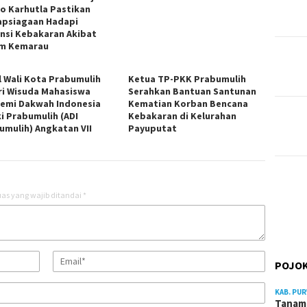
o Karhutla Pastikan
apsiagaan Hadapi
nsi Kebakaran Akibat
m Kemarau
l Wali Kota Prabumulih
Ketua TP-PKK Prabumulih
ri Wisuda Mahasiswa
Serahkan Bantuan Santunan
emi Dakwah Indonesia
Kematian Korban Bencana
ki Prabumulih (ADI
Kebakaran di Kelurahan
umulih) Angkatan VII
Payuputat
as yang wajib ditandai
*
POJOK
KAB. PU
Tanam 