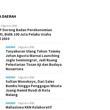
A DAERAH
5 Agustus 2026
-P Dorong Badan Perekonomian
I, Bidik 100 Juta Pelaku Usaha
 2030
DAERAH
5 Agustus 2026
Tasyakuran Ulang Tahun Tommy
Johan Agusta Warnai Launching
Joglo Seminingrat, Jadi Ruang
Pelestarian Tosan Aji dan Budaya
Nusantara
DAERAH
5 Agustus 2026
Sultan Wonokoyo, Dari Sales
Bumbu hingga Penggagas Wisata
Juang Hamid Rusdi di Kota
Malang
DAERAH
5 Agustus 2026
Mahasiswa KKN Kolaboratif