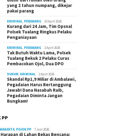
yang 2 tahun numpang, dikejar
pakai parang
KRIMINAL
,
PERAWANG
10 April 2026
Kurang dari 24 Jam, Tim Opsnal
Polsek Tualang Ringkus Pelaku
Penganiayaan
KRIMINAL
,
PERAWANG
2 April 2026
Tak Butuh Waktu Lama, Polsek
Tualang Bekuk 2 Pelaku Curas
Pembacokan Ojol, Dua DPO
HUKUM
,
KRIMINAL
2 April 2026
Skandal Rp1,9 Miliar di Ambalawi,
Pegadaian Harus Bertanggung
Jawab! Dana Nasabah Raib,
Pegadaian Diminta Jangan
Bungkam!
 PP
RWAKARTA
,
POJOK PP
7 Juni 2026
Harapan di Lahan Bekas Bencana: