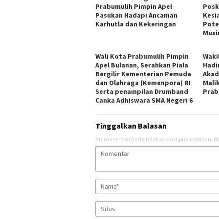
Prabumulih Pimpin Apel
Posk
Pasukan Hadapi Ancaman
Kesi
Karhutla dan Kekeringan
Pote
Musi
Wali Kota Prabumulih Pimpin
Waki
Apel Bulanan, Serahkan Piala
Hadi
Bergilir Kementerian Pemuda
Akad
dan Olahraga (Kemenpora) RI
Mali
Serta penampilan Drumband
Prab
Canka Adhiswara SMA Negeri 6
Tinggalkan Balasan
Alamat email Anda tidak akan dipublikasikan.
Ru