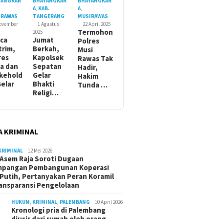
YANGKAR
BHAYANGKAR
BHAYANGKAR
A
,
KAB.
A
,
IRAWAS
TANGERANG
MUSIRAWAS
November
1 Agustus
22 April 2025
Termohon
2025
ca
Jumat
Polres
trim,
Berkah,
Musi
res
Kapolsek
Rawas Tak
a dan
Sepatan
Hadir,
kehold
Gelar
Hakim
Gelar
Bhakti
Tunda …
Religi…
A KRIMINAL
KRIMINAL
12 Mei 2026
Asem Raja Soroti Dugaan
mpangan Pembangunan Koperasi
Putih, Pertanyakan Peran Koramil
ansparansi Pengelolaan
HUKUM
,
KRIMINAL
,
PALEMBANG
10 April 2026
Kronologi pria di Palembang
diusir dari rumah oleh orang