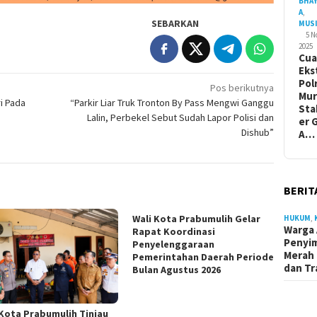
BHA
A
,
SEBARKAN
MUS
5 
2025
Cua
Eks
Pol
Pos berikutnya
Mur
i Pada
“Parkir Liar Truk Tronton By Pass Mengwi Ganggu
Sta
Lalin, Perbekel Sebut Sudah Lapor Polisi dan
er 
Dishub”
A…
BERIT
Wali Kota Prabumulih Gelar
HUKUM
,
Warga 
Rapat Koordinasi
Penyi
Penyelenggaraan
Merah 
Pemerintahan Daerah Periode
dan Tr
Bulan Agustus 2026
 Kota Prabumulih Tinjau