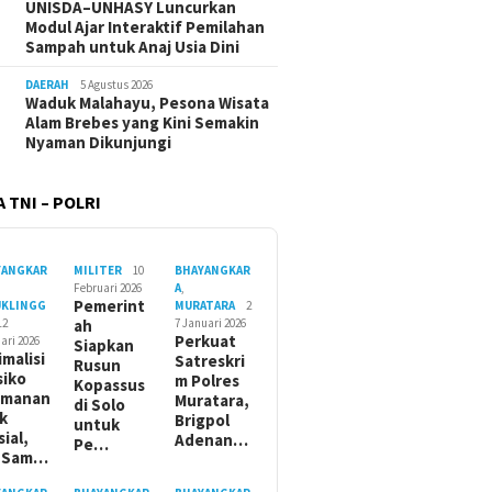
UNISDA–UNHASY Luncurkan
Modul Ajar Interaktif Pemilahan
Sampah untuk Anaj Usia Dini
DAERAH
5 Agustus 2026
Waduk Malahayu, Pesona Wisata
Alam Brebes yang Kini Semakin
Nyaman Dikunjungi
 TNI – POLRI
YANGKAR
MILITER
10
BHAYANGKAR
Februari 2026
A
,
Pemerint
UKLINGG
MURATARA
2
12
ah
7 Januari 2026
Perkuat
ari 2026
Siapkan
imalisi
Satreskri
Rusun
siko
m Polres
Kopassus
amanan
Muratara,
di Solo
ik
Brigpol
untuk
sial,
Adenan…
Pe…
t Sam…