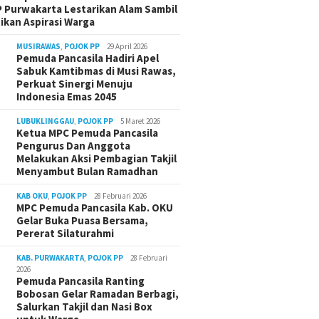
 Purwakarta Lestarikan Alam Sambil
ikan Aspirasi Warga
MUSIRAWAS
,
POJOK PP
29 April 2026
Pemuda Pancasila Hadiri Apel
Sabuk Kamtibmas di Musi Rawas,
Perkuat Sinergi Menuju
Indonesia Emas 2045
LUBUKLINGGAU
,
POJOK PP
5 Maret 2026
Ketua MPC Pemuda Pancasila
Pengurus Dan Anggota
Melakukan Aksi Pembagian Takjil
Menyambut Bulan Ramadhan
KAB OKU
,
POJOK PP
28 Februari 2026
MPC Pemuda Pancasila Kab. OKU
Gelar Buka Puasa Bersama,
Pererat Silaturahmi
KAB. PURWAKARTA
,
POJOK PP
28 Februari
2026
Pemuda Pancasila Ranting
Bobosan Gelar Ramadan Berbagi,
Salurkan Takjil dan Nasi Box