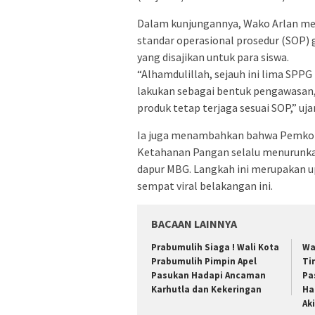
Dalam kunjungannya, Wako Arlan m
standar operasional prosedur (SOP) 
yang disajikan untuk para siswa.
“Alhamdulillah, sejauh ini lima SPPG 
lakukan sebagai bentuk pengawasan,
produk tetap terjaga sesuai SOP,” uja
Ia juga menambahkan bahwa Pemkot 
Ketahanan Pangan selalu menurunka
dapur MBG. Langkah ini merupakan upa
sempat viral belakangan ini.
BACAAN LAINNYA
Prabumulih Siaga ! Wali Kota
Wa
Prabumulih Pimpin Apel
Ti
Pasukan Hadapi Ancaman
Pa
Karhutla dan Kekeringan
Ha
Ak