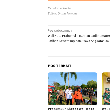
Penulis: Roberto
Editor: Diana Monika
Navigasi
Pos sebelumnya
Wali Kota Prabumulih H. Arlan Jadi Pemater
pos
Latihan Kepemimpinan Siswa Angkatan XX
POS TERKAIT
Prabumulih Siaga ! Wali Kota
Wali