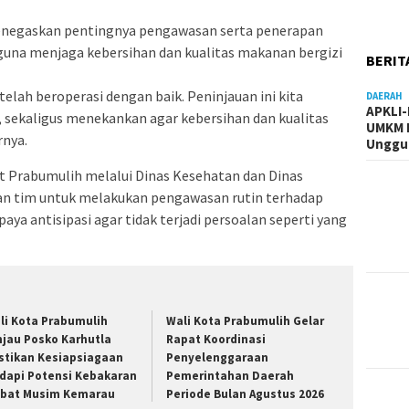
enegaskan pentingnya pengawasan serta penerapan
guna menjaga kebersihan dan kualitas makanan bergizi
BERIT
telah beroperasi dengan baik. Peninjauan ini kita
DAERAH
APKLI
 sekaligus menekankan agar kebersihan dan kualitas
UMKM R
rnya.
Unggul
Prabumulih melalui Dinas Kesehatan dan Dinas
n tim untuk melakukan pengawasan rutin terhadap
ya antisipasi agar tidak terjadi persoalan seperti yang
li Kota Prabumulih
Wali Kota Prabumulih Gelar
njau Posko Karhutla
Rapat Koordinasi
stikan Kesiapsiagaan
Penyelenggaraan
dapi Potensi Kebakaran
Pemerintahan Daerah
ibat Musim Kemarau
Periode Bulan Agustus 2026