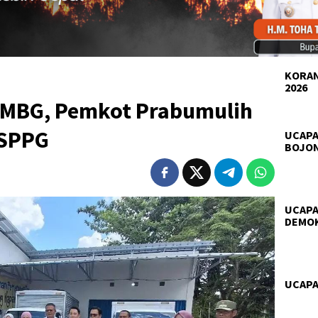
KORAN
2026
s MBG, Pemkot Prabumulih
 SPPG
UCAPA
BOJO
UCAPA
DEMO
UCAPA