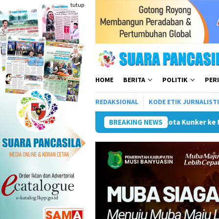
Loncat
tutup
ke
konten
HOME
BERITA
POLITIK
PER
REDAKSIONAL
KODE ETIK JURNALIST
Wali Kota Kunker ke Mojokerto Terkait Peny
BREAKING NEWS