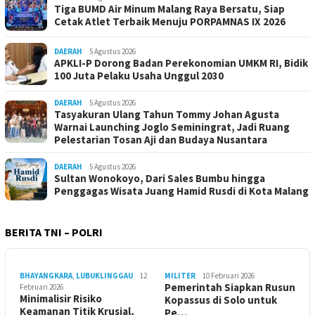
Tiga BUMD Air Minum Malang Raya Bersatu, Siap
Cetak Atlet Terbaik Menuju PORPAMNAS IX 2026
DAERAH
5 Agustus 2026
APKLI-P Dorong Badan Perekonomian UMKM RI, Bidik
100 Juta Pelaku Usaha Unggul 2030
DAERAH
5 Agustus 2026
Tasyakuran Ulang Tahun Tommy Johan Agusta
Warnai Launching Joglo Seminingrat, Jadi Ruang
Pelestarian Tosan Aji dan Budaya Nusantara
DAERAH
5 Agustus 2026
Sultan Wonokoyo, Dari Sales Bumbu hingga
Penggagas Wisata Juang Hamid Rusdi di Kota Malang
BERITA TNI – POLRI
BHAYANGKARA
,
LUBUKLINGGAU
12
MILITER
10 Februari 2026
Pemerintah Siapkan Rusun
Februari 2026
Minimalisir Risiko
Kopassus di Solo untuk
Keamanan Titik Krusial,
Pe…