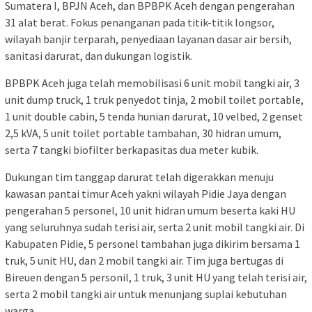
Sumatera I, BPJN Aceh, dan BPBPK Aceh dengan pengerahan
31 alat berat. Fokus penanganan pada titik-titik longsor,
wilayah banjir terparah, penyediaan layanan dasar air bersih,
sanitasi darurat, dan dukungan logistik.
BPBPK Aceh juga telah memobilisasi 6 unit mobil tangki air, 3
unit dump truck, 1 truk penyedot tinja, 2 mobil toilet portable,
1 unit double cabin, 5 tenda hunian darurat, 10 velbed, 2 genset
2,5 kVA, 5 unit toilet portable tambahan, 30 hidran umum,
serta 7 tangki biofilter berkapasitas dua meter kubik.
Dukungan tim tanggap darurat telah digerakkan menuju
kawasan pantai timur Aceh yakni wilayah Pidie Jaya dengan
pengerahan 5 personel, 10 unit hidran umum beserta kaki HU
yang seluruhnya sudah terisi air, serta 2 unit mobil tangki air. Di
Kabupaten Pidie, 5 personel tambahan juga dikirim bersama 1
truk, 5 unit HU, dan 2 mobil tangki air. Tim juga bertugas di
Bireuen dengan 5 personil, 1 truk, 3 unit HU yang telah terisi air,
serta 2 mobil tangki air untuk menunjang suplai kebutuhan
warga.