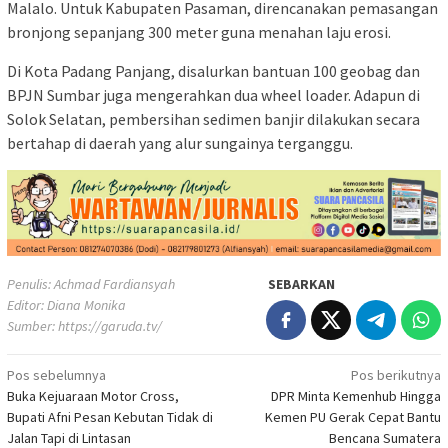
Malalo. Untuk Kabupaten Pasaman, direncanakan pemasangan
bronjong sepanjang 300 meter guna menahan laju erosi.
Di Kota Padang Panjang, disalurkan bantuan 100 geobag dan
BPJN Sumbar juga mengerahkan dua wheel loader. Adapun di
Solok Selatan, pembersihan sedimen banjir dilakukan secara
bertahap di daerah yang alur sungainya terganggu.
Penulis: Achmad Fardiansyah
SEBARKAN
Editor: Diana Monika
Sumber:
https://garuda.tv/
Navigasi
Pos sebelumnya
Pos berikutnya
Buka Kejuaraan Motor Cross,
DPR Minta Kemenhub Hingga
pos
Bupati Afni Pesan Kebutan Tidak di
Kemen PU Gerak Cepat Bantu
Jalan Tapi di Lintasan
Bencana Sumatera