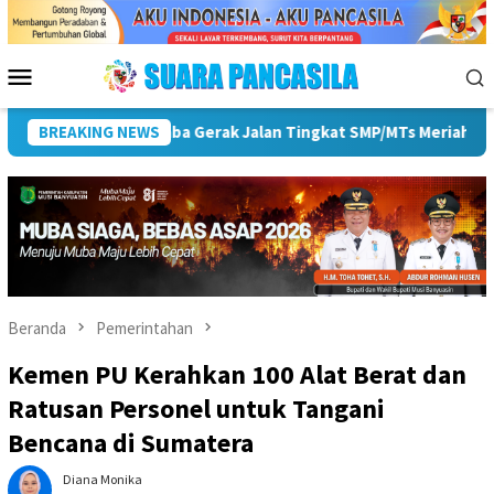
Loncat
ke
konten
Menu
Mobile
BREAKING NEWS
Pemkot Lubuk Linggau Sosialisasikan Tanda Tangan Ele
Beranda
Pemerintahan
Kemen PU Kerahkan 100 Alat Berat dan
Ratusan Personel untuk Tangani
Bencana di Sumatera
Diana Monika