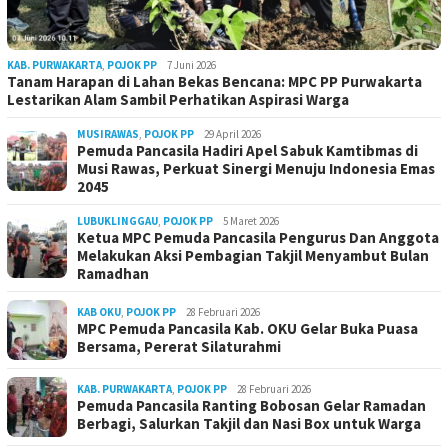
KAB. PURWAKARTA
,
POJOK PP
7 Juni 2026
Tanam Harapan di Lahan Bekas Bencana: MPC PP Purwakarta
Lestarikan Alam Sambil Perhatikan Aspirasi Warga
MUSIRAWAS
,
POJOK PP
29 April 2026
Pemuda Pancasila Hadiri Apel Sabuk Kamtibmas di
Musi Rawas, Perkuat Sinergi Menuju Indonesia Emas
2045
LUBUKLINGGAU
,
POJOK PP
5 Maret 2026
Ketua MPC Pemuda Pancasila Pengurus Dan Anggota
Melakukan Aksi Pembagian Takjil Menyambut Bulan
Ramadhan
KAB OKU
,
POJOK PP
28 Februari 2026
MPC Pemuda Pancasila Kab. OKU Gelar Buka Puasa
Bersama, Pererat Silaturahmi
KAB. PURWAKARTA
,
POJOK PP
28 Februari 2026
Pemuda Pancasila Ranting Bobosan Gelar Ramadan
Berbagi, Salurkan Takjil dan Nasi Box untuk Warga