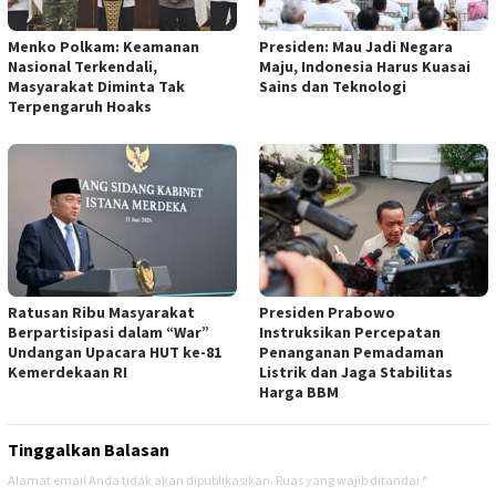
Menko Polkam: Keamanan
Presiden: Mau Jadi Negara
Nasional Terkendali,
Maju, Indonesia Harus Kuasai
Masyarakat Diminta Tak
Sains dan Teknologi
Terpengaruh Hoaks
Ratusan Ribu Masyarakat
Presiden Prabowo
Berpartisipasi dalam “War”
Instruksikan Percepatan
Undangan Upacara HUT ke-81
Penanganan Pemadaman
Kemerdekaan RI
Listrik dan Jaga Stabilitas
Harga BBM
Tinggalkan Balasan
Alamat email Anda tidak akan dipublikasikan.
Ruas yang wajib ditandai
*