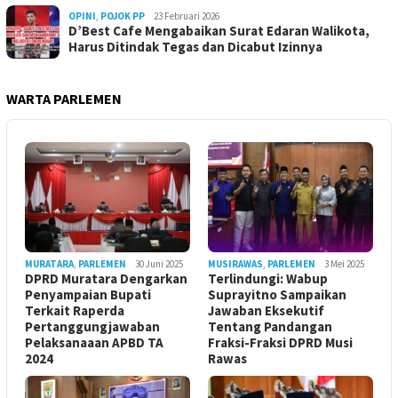
OPINI
,
POJOK PP
23 Februari 2026
D’Best Cafe Mengabaikan Surat Edaran Walikota,
Harus Ditindak Tegas dan Dicabut Izinnya
WARTA PARLEMEN
MURATARA
,
PARLEMEN
30 Juni 2025
MUSIRAWAS
,
PARLEMEN
3 Mei 2025
DPRD Muratara Dengarkan
Terlindungi: Wabup
Penyampaian Bupati
Suprayitno Sampaikan
Terkait Raperda
Jawaban Eksekutif
Pertanggungjawaban
Tentang Pandangan
Pelaksanaaan APBD TA
Fraksi-Fraksi DPRD Musi
2024
Rawas