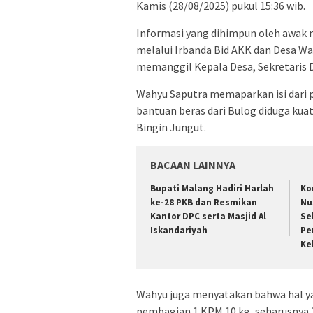
Kamis (28/08/2025) pukul 15:36 wib.
Informasi yang dihimpun oleh awak 
melalui Irbanda Bid AKK dan Desa Wa
memanggil Kepala Desa, Sekretaris D
Wahyu Saputra memaparkan isi dari 
bantuan beras dari Bulog diduga kua
Bingin Jungut.
BACAAN LAINNYA
Bupati Malang Hadiri Harlah
Ko
ke-28 PKB dan Resmikan
Nu
Kantor DPC serta Masjid Al
Se
Iskandariyah
Pe
Ke
Wahyu juga menyatakan bahwa hal yan
pembagian 1 KPM 10 kg, seharusnya 