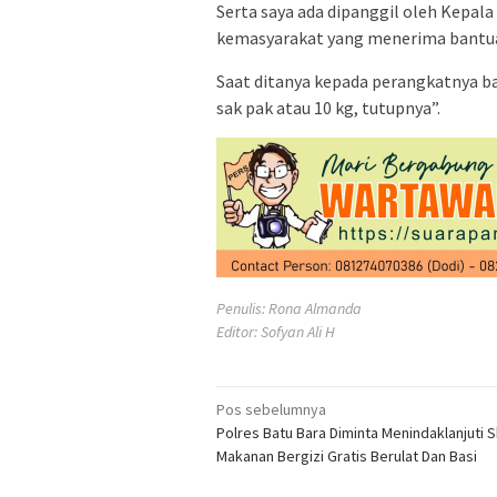
Serta saya ada dipanggil oleh Kepa
kemasyarakat yang menerima bantuan
Saat ditanya kepada perangkatnya b
sak pak atau 10 kg, tutupnya”.
Penulis: Rona Almanda
Editor: Sofyan Ali H
Navigasi
Pos sebelumnya
Polres Batu Bara Diminta Menindaklanjuti 
pos
Makanan Bergizi Gratis Berulat Dan Basi