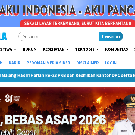
Pencarian
ISTIWA
HUKUM
KESEHATAN
TEKNOBIS
KOMUNITAS
IK
KARIR
PEDOMAN MEDIA SIBER
DISCLAIMER
LOGIN
 PKB dan Resmikan Kantor DPC serta Masjid Al Iskandariyah