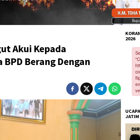
KORAN
2026
gut Akui Kepada
ua BPD Berang Dengan
UCAPA
JATIM