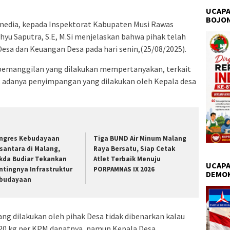
UCAPA
BOJO
media, kepada Inspektorat Kabupaten Musi Rawas
hyu Saputra, S.E, M.Si menjelaskan bahwa pihak telah
esa dan Keuangan Desa pada hari senin,(25/08/2025).
pemanggilan yang dilakukan mempertanyakan, terkait
t adanya penyimpangan yang dilakukan oleh Kepala desa
ngres Kebudayaan
Tiga BUMD Air Minum Malang
santara di Malang,
Raya Bersatu, Siap Cetak
kda Budiar Tekankan
Atlet Terbaik Menuju
UCAPA
ntingnya Infrastruktur
PORPAMNAS IX 2026
DEMO
budayaan
g dilakukan oleh pihak Desa tidak dibenarkan kalau
20 kg per KPM dapatnya, namun Kepala Desa