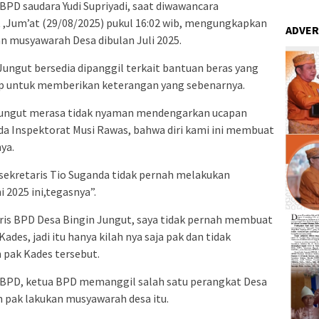
PD saudara Yudi Supriyadi, saat diwawancara
 ,Jum’at (29/08/2025) pukul 16:02 wib, mengungkapkan
ADVER
n musyawarah Desa dibulan Juli 2025.
Jungut bersedia dipanggil terkait bantuan beras yang
iap untuk memberikan keterangan yang sebenarnya.
 Jungut merasa tidak nyaman mendengarkan ucapan
da Inspektorat Musi Rawas, bahwa diri kami ini membuat
ya.
sekretaris Tio Suganda tidak pernah melakukan
 2025 ini,tegasnya”.
etaris BPD Desa Bingin Jungut, saya tidak pernah membuat
ades, jadi itu hanya kilah nya saja pak dan tidak
 pak Kades tersebut.
BPD, ketua BPD memanggil salah satu perangkat Desa
ah pak lakukan musyawarah desa itu.