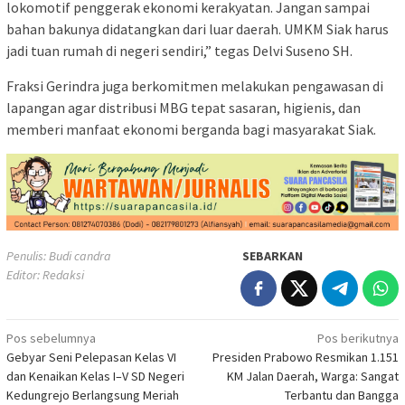
lokomotif penggerak ekonomi kerakyatan. Jangan sampai
bahan bakunya didatangkan dari luar daerah. UMKM Siak harus
jadi tuan rumah di negeri sendiri,” tegas Delvi Suseno SH.
Fraksi Gerindra juga berkomitmen melakukan pengawasan di
lapangan agar distribusi MBG tepat sasaran, higienis, dan
memberi manfaat ekonomi berganda bagi masyarakat Siak.
Penulis: Budi candra
SEBARKAN
Editor: Redaksi
Navigasi
Pos sebelumnya
Pos berikutnya
Gebyar Seni Pelepasan Kelas VI
Presiden Prabowo Resmikan 1.151
pos
dan Kenaikan Kelas I–V SD Negeri
KM Jalan Daerah, Warga: Sangat
Kedungrejo Berlangsung Meriah
Terbantu dan Bangga