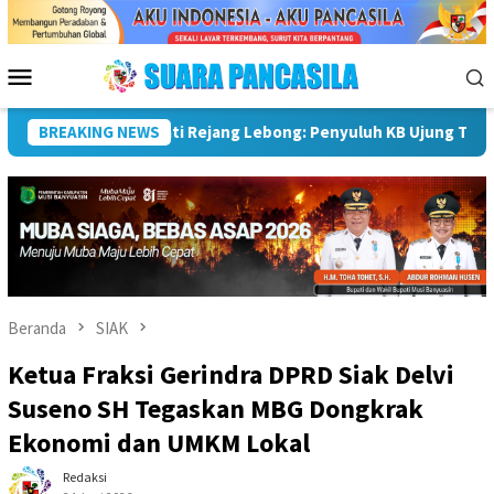
Loncat
ke
konten
Menu
Mobile
mbangunan Keluarga
BREAKING NEWS
Sekda Pimpin Rapat, Pemkab Rejang
Beranda
SIAK
Ketua Fraksi Gerindra DPRD Siak Delvi
Suseno SH Tegaskan MBG Dongkrak
Ekonomi dan UMKM Lokal
Redaksi