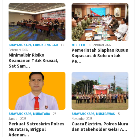
BHAYANGKARA
,
LUBUKLINGGAU
12
MILITER
10 Februari 2026
Pemerintah Siapkan Rusun
Februari 2026
Minimalisir Risiko
Kopassus di Solo untuk
Keamanan Titik Krusial,
Pe…
Sat Sam…
BHAYANGKARA
,
MURATARA
27
BHAYANGKARA
,
MUSIRAWAS
5
Januari 2026
November 2025
Perkuat Satreskrim Polres
Cuaca Ekstrim, Polres Mura
Muratara, Brigpol
dan Stakeholder Gelar A…
Adenan…