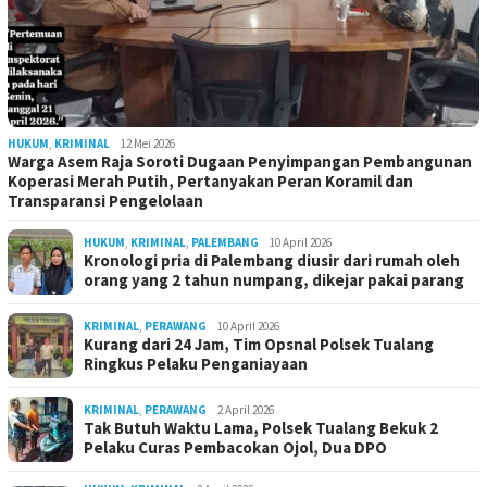
HUKUM
,
KRIMINAL
12 Mei 2026
Warga Asem Raja Soroti Dugaan Penyimpangan Pembangunan
Koperasi Merah Putih, Pertanyakan Peran Koramil dan
Transparansi Pengelolaan
HUKUM
,
KRIMINAL
,
PALEMBANG
10 April 2026
Kronologi pria di Palembang diusir dari rumah oleh
orang yang 2 tahun numpang, dikejar pakai parang
KRIMINAL
,
PERAWANG
10 April 2026
Kurang dari 24 Jam, Tim Opsnal Polsek Tualang
Ringkus Pelaku Penganiayaan
KRIMINAL
,
PERAWANG
2 April 2026
Tak Butuh Waktu Lama, Polsek Tualang Bekuk 2
Pelaku Curas Pembacokan Ojol, Dua DPO