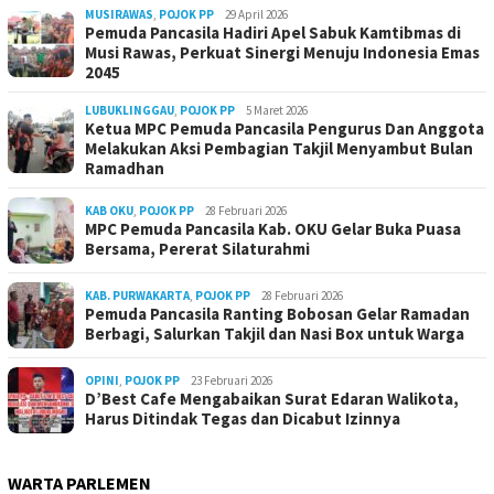
MUSIRAWAS
,
POJOK PP
29 April 2026
Pemuda Pancasila Hadiri Apel Sabuk Kamtibmas di
Musi Rawas, Perkuat Sinergi Menuju Indonesia Emas
2045
LUBUKLINGGAU
,
POJOK PP
5 Maret 2026
Ketua MPC Pemuda Pancasila Pengurus Dan Anggota
Melakukan Aksi Pembagian Takjil Menyambut Bulan
Ramadhan
KAB OKU
,
POJOK PP
28 Februari 2026
MPC Pemuda Pancasila Kab. OKU Gelar Buka Puasa
Bersama, Pererat Silaturahmi
KAB. PURWAKARTA
,
POJOK PP
28 Februari 2026
Pemuda Pancasila Ranting Bobosan Gelar Ramadan
Berbagi, Salurkan Takjil dan Nasi Box untuk Warga
OPINI
,
POJOK PP
23 Februari 2026
D’Best Cafe Mengabaikan Surat Edaran Walikota,
Harus Ditindak Tegas dan Dicabut Izinnya
WARTA PARLEMEN