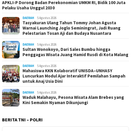
APKLI-P Dorong Badan Perekonomian UMKM RI, Bidik 100 Juta
Pelaku Usaha Unggul 2030
DAERAH
5 Agustus 2026
Tasyakuran Ulang Tahun Tommy Johan Agusta
Warnai Launching Joglo Seminingrat, Jadi Ruang
Pelestarian Tosan Aji dan Budaya Nusantara
DAERAH
5 Agustus 2026
Sultan Wonokoyo, Dari Sales Bumbu hingga
Penggagas Wisata Juang Hamid Rusdi di Kota Malang
DAERAH
5 Agustus 2026
Mahasiswa KKN Kolaboratif UNISDA–UNHASY
Luncurkan Modul Ajar Interaktif Pemilahan Sampah
untuk Anaj Usia Dini
DAERAH
5 Agustus 2026
Waduk Malahayu, Pesona Wisata Alam Brebes yang
Kini Semakin Nyaman Dikunjungi
BERITA TNI – POLRI