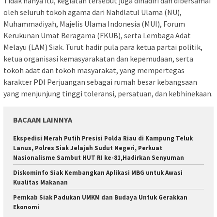
Tidak hanya itu, kegiatan tersebut juga dihadiri dan dibersamai
oleh seluruh tokoh agama dari Nahdlatul Ulama (NU),
Muhammadiyah, Majelis Ulama Indonesia (MUI), Forum
Kerukunan Umat Beragama (FKUB), serta Lembaga Adat
Melayu (LAM) Siak. Turut hadir pula para ketua partai politik,
ketua organisasi kemasyarakatan dan kepemudaan, serta
tokoh adat dan tokoh masyarakat, yang mempertegas
karakter PDI Perjuangan sebagai rumah besar kebangsaan
yang menjunjung tinggi toleransi, persatuan, dan kebhinekaan.
BACAAN LAINNYA
Ekspedisi Merah Putih Presisi Polda Riau di Kampung Teluk
Lanus, Polres Siak Jelajah Sudut Negeri, Perkuat
Nasionalisme Sambut HUT RI ke-81,Hadirkan Senyuman
Diskominfo Siak Kembangkan Aplikasi MBG untuk Awasi
Kualitas Makanan
Pemkab Siak Padukan UMKM dan Budaya Untuk Gerakkan
Ekonomi