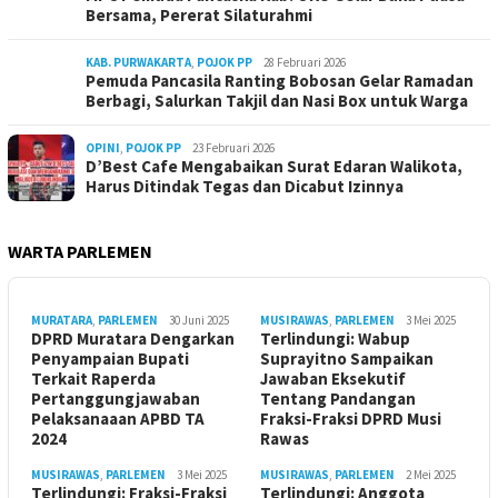
Bersama, Pererat Silaturahmi
KAB. PURWAKARTA
,
POJOK PP
28 Februari 2026
Pemuda Pancasila Ranting Bobosan Gelar Ramadan
Berbagi, Salurkan Takjil dan Nasi Box untuk Warga
OPINI
,
POJOK PP
23 Februari 2026
D’Best Cafe Mengabaikan Surat Edaran Walikota,
Harus Ditindak Tegas dan Dicabut Izinnya
WARTA PARLEMEN
MURATARA
,
PARLEMEN
30 Juni 2025
MUSIRAWAS
,
PARLEMEN
3 Mei 2025
DPRD Muratara Dengarkan
Terlindungi: Wabup
Penyampaian Bupati
Suprayitno Sampaikan
Terkait Raperda
Jawaban Eksekutif
Pertanggungjawaban
Tentang Pandangan
Pelaksanaaan APBD TA
Fraksi-Fraksi DPRD Musi
2024
Rawas
MUSIRAWAS
,
PARLEMEN
3 Mei 2025
MUSIRAWAS
,
PARLEMEN
2 Mei 2025
Terlindungi: Fraksi-Fraksi
Terlindungi: Anggota