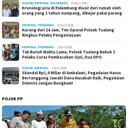
HUKUM
,
KRIMINAL
,
PALEMBANG
10 April 2026
Kronologi pria di Palembang diusir dari rumah oleh
orang yang 2 tahun numpang, dikejar pakai parang
KRIMINAL
,
PERAWANG
10 April 2026
Kurang dari 24 Jam, Tim Opsnal Polsek Tualang
Ringkus Pelaku Penganiayaan
KRIMINAL
,
PERAWANG
2 April 2026
Tak Butuh Waktu Lama, Polsek Tualang Bekuk 2
Pelaku Curas Pembacokan Ojol, Dua DPO
HUKUM
,
KRIMINAL
2 April 2026
Skandal Rp1,9 Miliar di Ambalawi, Pegadaian Harus
Bertanggung Jawab! Dana Nasabah Raib, Pegadaian
Diminta Jangan Bungkam!
POJOK PP