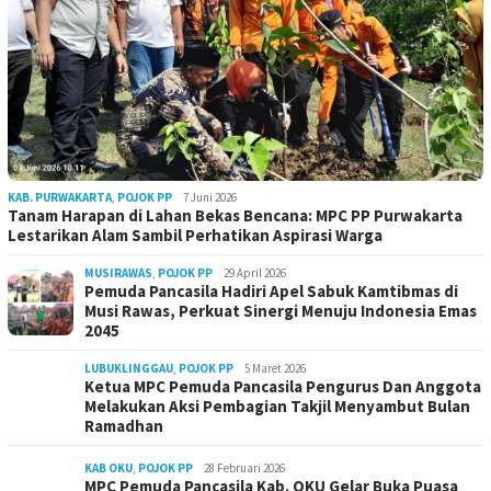
KAB. PURWAKARTA
,
POJOK PP
7 Juni 2026
Tanam Harapan di Lahan Bekas Bencana: MPC PP Purwakarta
Lestarikan Alam Sambil Perhatikan Aspirasi Warga
MUSIRAWAS
,
POJOK PP
29 April 2026
Pemuda Pancasila Hadiri Apel Sabuk Kamtibmas di
Musi Rawas, Perkuat Sinergi Menuju Indonesia Emas
2045
LUBUKLINGGAU
,
POJOK PP
5 Maret 2026
Ketua MPC Pemuda Pancasila Pengurus Dan Anggota
Melakukan Aksi Pembagian Takjil Menyambut Bulan
Ramadhan
KAB OKU
,
POJOK PP
28 Februari 2026
MPC Pemuda Pancasila Kab. OKU Gelar Buka Puasa