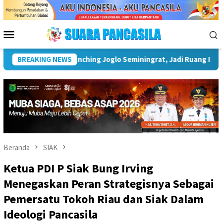
Loncat
ke
konten
Menu
Mobile
 Tosan Aji dan Budaya Nusantara
BREAKING NEWS
Wakil Wali Kota Lubuk L
Beranda
SIAK
Ketua PDI P Siak Bung Irving
Menegaskan Peran Strategisnya Sebagai
Pemersatu Tokoh Riau dan Siak Dalam
Ideologi Pancasila