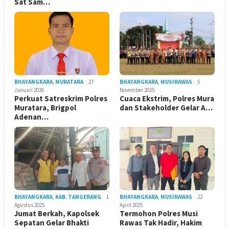
Sat Sam…
BHAYANGKARA
,
MURATARA
27
BHAYANGKARA
,
MUSIRAWAS
5
Januari 2026
November 2025
Perkuat Satreskrim Polres
Cuaca Ekstrim, Polres Mura
Muratara, Brigpol
dan Stakeholder Gelar A…
Adenan…
BHAYANGKARA
,
KAB. TANGERANG
1
BHAYANGKARA
,
MUSIRAWAS
22
Agustus 2025
April 2025
Jumat Berkah, Kapolsek
Termohon Polres Musi
Sepatan Gelar Bhakti
Rawas Tak Hadir, Hakim