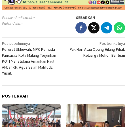
Penulis: Budi candra
SEBARKAN
Editor: Alfian
Navigasi
Pos sebelumnya
Pos berikutnya
Pererat Ukhuwah, MPC Pemuda
Pak Heri Atau Opung Hilang Pihak
pos
Pancasila Kota Malang Terjunkan
Keluarga Mohon Bantuan
KOTI Mahatidana Amankan Haul
Akbar KH. Agus Salim Mahfudz
Yusuf.
POS TERKAIT