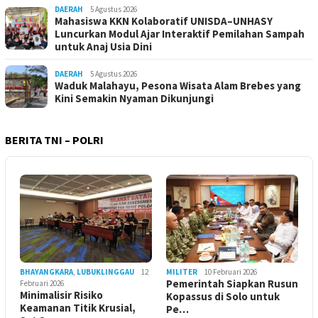
DAERAH
5 Agustus 2026
Mahasiswa KKN Kolaboratif UNISDA–UNHASY
Luncurkan Modul Ajar Interaktif Pemilahan Sampah
untuk Anaj Usia Dini
DAERAH
5 Agustus 2026
Waduk Malahayu, Pesona Wisata Alam Brebes yang
Kini Semakin Nyaman Dikunjungi
BERITA TNI – POLRI
BHAYANGKARA
,
LUBUKLINGGAU
12
MILITER
10 Februari 2026
Pemerintah Siapkan Rusun
Februari 2026
Minimalisir Risiko
Kopassus di Solo untuk
Keamanan Titik Krusial,
Pe…