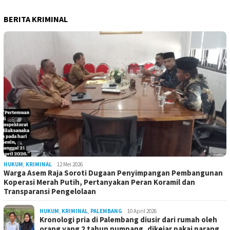
BERITA KRIMINAL
HUKUM
,
KRIMINAL
12 Mei 2026
Warga Asem Raja Soroti Dugaan Penyimpangan Pembangunan
Koperasi Merah Putih, Pertanyakan Peran Koramil dan
Transparansi Pengelolaan
HUKUM
,
KRIMINAL
,
PALEMBANG
10 April 2026
Kronologi pria di Palembang diusir dari rumah oleh
orang yang 2 tahun numpang, dikejar pakai parang