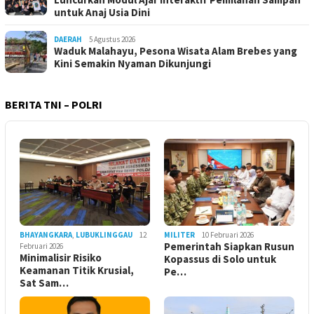
untuk Anaj Usia Dini
DAERAH
5 Agustus 2026
Waduk Malahayu, Pesona Wisata Alam Brebes yang
Kini Semakin Nyaman Dikunjungi
BERITA TNI – POLRI
BHAYANGKARA
,
LUBUKLINGGAU
12
MILITER
10 Februari 2026
Pemerintah Siapkan Rusun
Februari 2026
Minimalisir Risiko
Kopassus di Solo untuk
Keamanan Titik Krusial,
Pe…
Sat Sam…