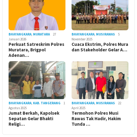
BHAYANGKARA
,
MURATARA
27
BHAYANGKARA
,
MUSIRAWAS
5
Januari 2026
November 2025
Perkuat Satreskrim Polres
Cuaca Ekstrim, Polres Mura
Muratara, Brigpol
dan Stakeholder Gelar A…
Adenan…
BHAYANGKARA
,
KAB. TANGERANG
1
BHAYANGKARA
,
MUSIRAWAS
22
Agustus 2025
April 2025
Jumat Berkah, Kapolsek
Termohon Polres Musi
Sepatan Gelar Bhakti
Rawas Tak Hadir, Hakim
Religi…
Tunda …