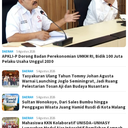
DAERAH
5 Agustus 2026
APKLI-P Dorong Badan Perekonomian UMKM RI, Bidik 100 Juta
Pelaku Usaha Unggul 2030
DAERAH
5 Agustus 2026
Tasyakuran Ulang Tahun Tommy Johan Agusta
Warnai Launching Joglo Seminingrat, Jadi Ruang
Pelestarian Tosan Aji dan Budaya Nusantara
DAERAH
5 Agustus 2026
Sultan Wonokoyo, Dari Sales Bumbu hingga
Penggagas Wisata Juang Hamid Rusdi di Kota Malang
DAERAH
5 Agustus 2026
Mahasiswa KKN Kolaboratif UNISDA–UNHASY
Luncurkan Modul Ajar Interaktif Pemilahan Sampah