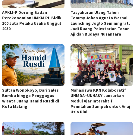
APKLI-P Dorong Badan
Tasyakuran Ulang Tahun
Perekonomian UMKM RI, Bidik
Tommy Johan Agusta Warnai
100 Juta Pelaku Usaha Unggul
Launching Joglo Seminingrat,
2030
Jadi Ruang Pelestarian Tosan
Aji dan Budaya Nusantara
Sultan Wonokoyo, Dari Sales
Mahasiswa KKN Kolaboratif
Bumbu hingga Penggagas
UNISDA–UNHASY Luncurkan
Wisata Juang Hamid Rusdi di
Modul Ajar Interaktif
Kota Malang
Pemilahan Sampah untuk Anaj
Usia Dini