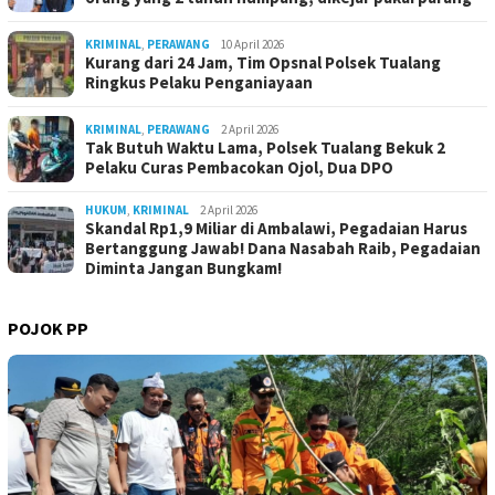
KRIMINAL
,
PERAWANG
10 April 2026
Kurang dari 24 Jam, Tim Opsnal Polsek Tualang
Ringkus Pelaku Penganiayaan
KRIMINAL
,
PERAWANG
2 April 2026
Tak Butuh Waktu Lama, Polsek Tualang Bekuk 2
Pelaku Curas Pembacokan Ojol, Dua DPO
HUKUM
,
KRIMINAL
2 April 2026
Skandal Rp1,9 Miliar di Ambalawi, Pegadaian Harus
Bertanggung Jawab! Dana Nasabah Raib, Pegadaian
Diminta Jangan Bungkam!
POJOK PP