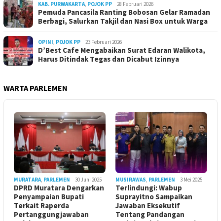
KAB. PURWAKARTA
,
POJOK PP
28 Februari 2026
Pemuda Pancasila Ranting Bobosan Gelar Ramadan
Berbagi, Salurkan Takjil dan Nasi Box untuk Warga
OPINI
,
POJOK PP
23 Februari 2026
D’Best Cafe Mengabaikan Surat Edaran Walikota,
Harus Ditindak Tegas dan Dicabut Izinnya
WARTA PARLEMEN
MURATARA
,
PARLEMEN
30 Juni 2025
MUSIRAWAS
,
PARLEMEN
3 Mei 2025
DPRD Muratara Dengarkan
Terlindungi: Wabup
Penyampaian Bupati
Suprayitno Sampaikan
Terkait Raperda
Jawaban Eksekutif
Pertanggungjawaban
Tentang Pandangan