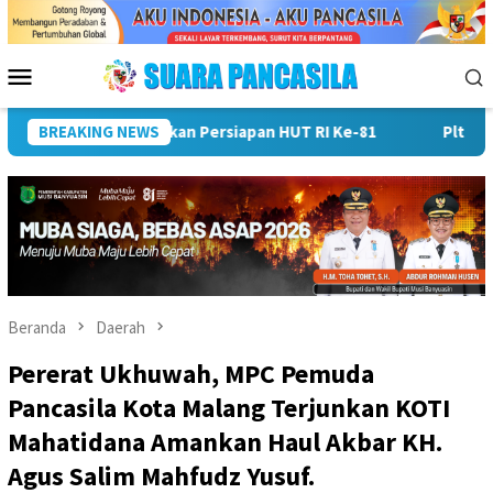
Loncat
ke
konten
Menu
Mobile
 Bukti 88 Perkara Di Kejari Rejang Lebong
BREAKING NEWS
Plt Bupati Da
Beranda
Daerah
Pererat Ukhuwah, MPC Pemuda
Pancasila Kota Malang Terjunkan KOTI
Mahatidana Amankan Haul Akbar KH.
Agus Salim Mahfudz Yusuf.