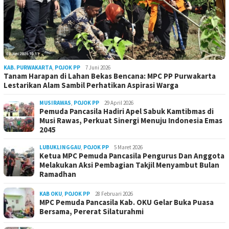
KAB. PURWAKARTA
,
POJOK PP
7 Juni 2026
Tanam Harapan di Lahan Bekas Bencana: MPC PP Purwakarta
Lestarikan Alam Sambil Perhatikan Aspirasi Warga
MUSIRAWAS
,
POJOK PP
29 April 2026
Pemuda Pancasila Hadiri Apel Sabuk Kamtibmas di
Musi Rawas, Perkuat Sinergi Menuju Indonesia Emas
2045
LUBUKLINGGAU
,
POJOK PP
5 Maret 2026
Ketua MPC Pemuda Pancasila Pengurus Dan Anggota
Melakukan Aksi Pembagian Takjil Menyambut Bulan
Ramadhan
KAB OKU
,
POJOK PP
28 Februari 2026
MPC Pemuda Pancasila Kab. OKU Gelar Buka Puasa
Bersama, Pererat Silaturahmi