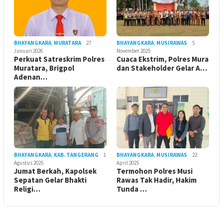
BHAYANGKARA
,
MURATARA
27
BHAYANGKARA
,
MUSIRAWAS
5
Januari 2026
November 2025
Perkuat Satreskrim Polres
Cuaca Ekstrim, Polres Mura
Muratara, Brigpol
dan Stakeholder Gelar A…
Adenan…
BHAYANGKARA
,
KAB. TANGERANG
1
BHAYANGKARA
,
MUSIRAWAS
22
Agustus 2025
April 2025
Jumat Berkah, Kapolsek
Termohon Polres Musi
Sepatan Gelar Bhakti
Rawas Tak Hadir, Hakim
Religi…
Tunda …