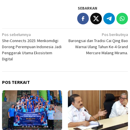
SEBARKAN
Navigasi
Pos sebelumnya
Pos berikutnya
She-Connects 2025: Menkomdigi
Barongsai dan Tradisi Cai Qing Bao
pos
Dorong Perempuan Indonesia Jadi
Warnai Ulang Tahun Ke-4 Grand
Penggerak Utama Ekosistem
Mercure Malang Mirama.
Digital
POS TERKAIT