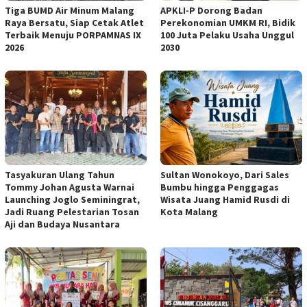
Tiga BUMD Air Minum Malang
APKLI-P Dorong Badan
Raya Bersatu, Siap Cetak Atlet
Perekonomian UMKM RI, Bidik
Terbaik Menuju PORPAMNAS IX
100 Juta Pelaku Usaha Unggul
2026
2030
Tasyakuran Ulang Tahun
Sultan Wonokoyo, Dari Sales
Tommy Johan Agusta Warnai
Bumbu hingga Penggagas
Launching Joglo Seminingrat,
Wisata Juang Hamid Rusdi di
Jadi Ruang Pelestarian Tosan
Kota Malang
Aji dan Budaya Nusantara