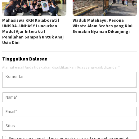
Mahasiswa KKN Kolaboratif
Waduk Malahayu, Pesona
UNISDA–UNHASY Luncurkan
Wisata Alam Brebes yang Kini
Modul Ajar Interaktif
Semakin Nyaman Dikunjungi
Pemilahan Sampah untuk Anaj
Usia Dini
Tinggalkan Balasan
Alamat email Anda tidak akan dipublikasikan.
Ruas yang wajib ditandai
*
Simpan nama, email, dan situs web saya pada peramban ini untuk