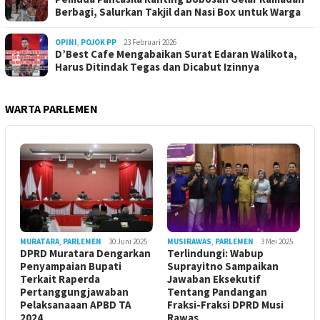
Berbagi, Salurkan Takjil dan Nasi Box untuk Warga
OPINI
,
POJOK PP
23 Februari 2026
D’Best Cafe Mengabaikan Surat Edaran Walikota,
Harus Ditindak Tegas dan Dicabut Izinnya
WARTA PARLEMEN
MURATARA
,
PARLEMEN
30 Juni 2025
MUSIRAWAS
,
PARLEMEN
3 Mei 2025
DPRD Muratara Dengarkan
Terlindungi: Wabup
Penyampaian Bupati
Suprayitno Sampaikan
Terkait Raperda
Jawaban Eksekutif
Pertanggungjawaban
Tentang Pandangan
Pelaksanaaan APBD TA
Fraksi-Fraksi DPRD Musi
2024
Rawas