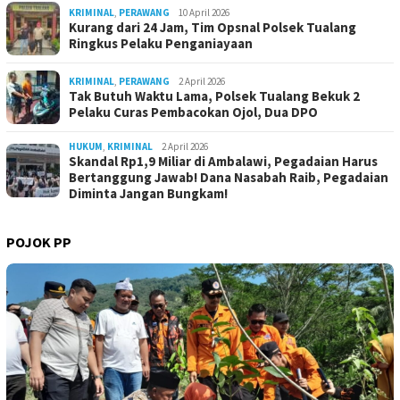
KRIMINAL
,
PERAWANG
10 April 2026
Kurang dari 24 Jam, Tim Opsnal Polsek Tualang
Ringkus Pelaku Penganiayaan
KRIMINAL
,
PERAWANG
2 April 2026
Tak Butuh Waktu Lama, Polsek Tualang Bekuk 2
Pelaku Curas Pembacokan Ojol, Dua DPO
HUKUM
,
KRIMINAL
2 April 2026
Skandal Rp1,9 Miliar di Ambalawi, Pegadaian Harus
Bertanggung Jawab! Dana Nasabah Raib, Pegadaian
Diminta Jangan Bungkam!
POJOK PP