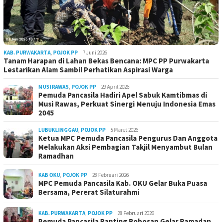
KAB. PURWAKARTA
,
POJOK PP
7 Juni 2026
Tanam Harapan di Lahan Bekas Bencana: MPC PP Purwakarta
Lestarikan Alam Sambil Perhatikan Aspirasi Warga
MUSIRAWAS
,
POJOK PP
29 April 2026
Pemuda Pancasila Hadiri Apel Sabuk Kamtibmas di
Musi Rawas, Perkuat Sinergi Menuju Indonesia Emas
2045
LUBUKLINGGAU
,
POJOK PP
5 Maret 2026
Ketua MPC Pemuda Pancasila Pengurus Dan Anggota
Melakukan Aksi Pembagian Takjil Menyambut Bulan
Ramadhan
KAB OKU
,
POJOK PP
28 Februari 2026
MPC Pemuda Pancasila Kab. OKU Gelar Buka Puasa
Bersama, Pererat Silaturahmi
KAB. PURWAKARTA
,
POJOK PP
28 Februari 2026
Pemuda Pancasila Ranting Bobosan Gelar Ramadan