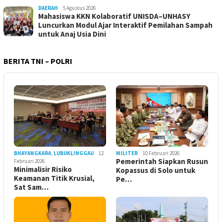
DAERAH
5 Agustus 2026
Mahasiswa KKN Kolaboratif UNISDA–UNHASY
Luncurkan Modul Ajar Interaktif Pemilahan Sampah
untuk Anaj Usia Dini
BERITA TNI – POLRI
BHAYANGKARA
,
LUBUKLINGGAU
12
MILITER
10 Februari 2026
Pemerintah Siapkan Rusun
Februari 2026
Minimalisir Risiko
Kopassus di Solo untuk
Keamanan Titik Krusial,
Pe…
Sat Sam…