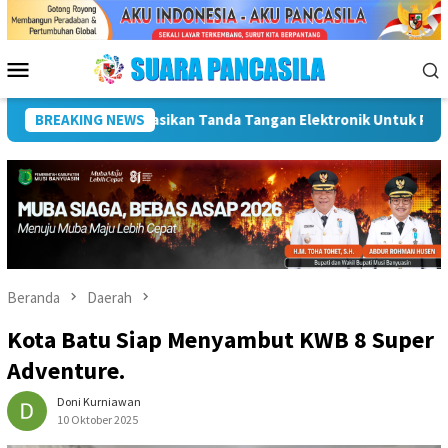
Loncat
ke
konten
Menu
Mobile
patan SPBE
BREAKING NEWS
Dorong UMKM Naik Kelas, Ratu Dewa Tekankan P
Beranda
Daerah
Kota Batu Siap Menyambut KWB 8 Super
Adventure.
Doni Kurniawan
10 Oktober 2025