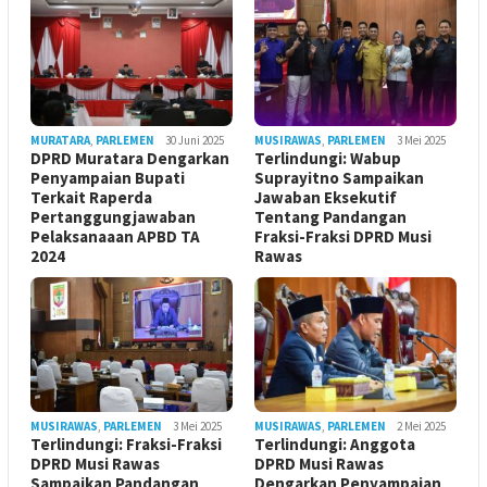
MURATARA
,
PARLEMEN
30 Juni 2025
MUSIRAWAS
,
PARLEMEN
3 Mei 2025
DPRD Muratara Dengarkan
Terlindungi: Wabup
Penyampaian Bupati
Suprayitno Sampaikan
Terkait Raperda
Jawaban Eksekutif
Pertanggungjawaban
Tentang Pandangan
Pelaksanaaan APBD TA
Fraksi-Fraksi DPRD Musi
2024
Rawas
MUSIRAWAS
,
PARLEMEN
3 Mei 2025
MUSIRAWAS
,
PARLEMEN
2 Mei 2025
Terlindungi: Fraksi-Fraksi
Terlindungi: Anggota
DPRD Musi Rawas
DPRD Musi Rawas
Sampaikan Pandangan
Dengarkan Penyampaian