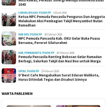
Musi Rawas, Perkuat Sinergi Menuju Indonesia Emas
2045
LUBUKLINGGAU
,
POJOK PP
5 Maret 2026
Ketua MPC Pemuda Pancasila Pengurus Dan Anggota
Melakukan Aksi Pembagian Takjil Menyambut Bulan
Ramadhan
KAB OKU
,
POJOK PP
28 Februari 2026
MPC Pemuda Pancasila Kab. OKU Gelar Buka Puasa
Bersama, Pererat Silaturahmi
KAB. PURWAKARTA
,
POJOK PP
28 Februari 2026
Pemuda Pancasila Ranting Bobosan Gelar Ramadan
Berbagi, Salurkan Takjil dan Nasi Box untuk Warga
OPINI
,
POJOK PP
23 Februari 2026
D’Best Cafe Mengabaikan Surat Edaran Walikota,
Harus Ditindak Tegas dan Dicabut Izinnya
WARTA PARLEMEN