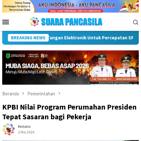
Loncat
ke
konten
Menu
Mobile
UMKM Naik Kelas, Ratu Dewa Tekankan Pentingnya AI Di Era Digit
BREAKING NEWS
Beranda
Pemerintahan
KPBI Nilai Program Perumahan Presiden
Tepat Sasaran bagi Pekerja
Redaksi
2 Mei 2026