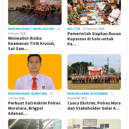
BHAYANGKARA
,
LUBUKLINGGAU
12
MILITER
10 Februari 2026
Pemerintah Siapkan Rusun
Februari 2026
Minimalisir Risiko
Kopassus di Solo untuk
Keamanan Titik Krusial,
Pe…
Sat Sam…
BHAYANGKARA
,
MURATARA
27
BHAYANGKARA
,
MUSIRAWAS
5
Januari 2026
November 2025
Perkuat Satreskrim Polres
Cuaca Ekstrim, Polres Mura
Muratara, Brigpol
dan Stakeholder Gelar A…
Adenan…