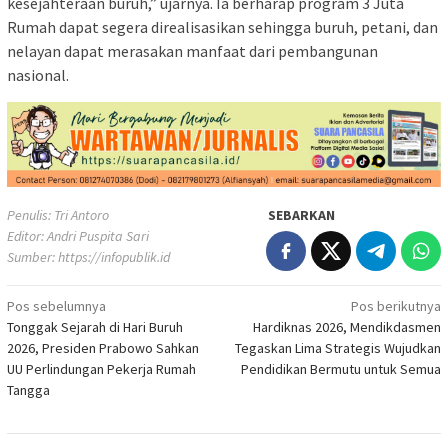
kesejahteraan buruh,” ujarnya. Ia berharap program 3 Juta
Rumah dapat segera direalisasikan sehingga buruh, petani, dan
nelayan dapat merasakan manfaat dari pembangunan
nasional.
Penulis: Tri Antoro
SEBARKAN
Editor: Andri Puspita Sari
Sumber:
https://infopublik.id
Navigasi
Pos sebelumnya
Pos berikutnya
Tonggak Sejarah di Hari Buruh
Hardiknas 2026, Mendikdasmen
pos
2026, Presiden Prabowo Sahkan
Tegaskan Lima Strategis Wujudkan
UU Perlindungan Pekerja Rumah
Pendidikan Bermutu untuk Semua
Tangga