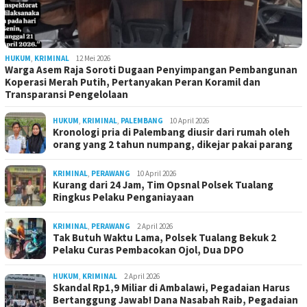
HUKUM
,
KRIMINAL
12 Mei 2026
Warga Asem Raja Soroti Dugaan Penyimpangan Pembangunan
Koperasi Merah Putih, Pertanyakan Peran Koramil dan
Transparansi Pengelolaan
HUKUM
,
KRIMINAL
,
PALEMBANG
10 April 2026
Kronologi pria di Palembang diusir dari rumah oleh
orang yang 2 tahun numpang, dikejar pakai parang
KRIMINAL
,
PERAWANG
10 April 2026
Kurang dari 24 Jam, Tim Opsnal Polsek Tualang
Ringkus Pelaku Penganiayaan
KRIMINAL
,
PERAWANG
2 April 2026
Tak Butuh Waktu Lama, Polsek Tualang Bekuk 2
Pelaku Curas Pembacokan Ojol, Dua DPO
HUKUM
,
KRIMINAL
2 April 2026
Skandal Rp1,9 Miliar di Ambalawi, Pegadaian Harus
Bertanggung Jawab! Dana Nasabah Raib, Pegadaian