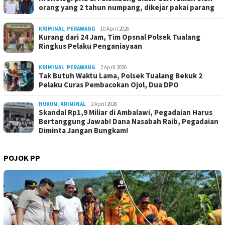
orang yang 2 tahun numpang, dikejar pakai parang
KRIMINAL
,
PERAWANG
10 April 2026
Kurang dari 24 Jam, Tim Opsnal Polsek Tualang
Ringkus Pelaku Penganiayaan
KRIMINAL
,
PERAWANG
2 April 2026
Tak Butuh Waktu Lama, Polsek Tualang Bekuk 2
Pelaku Curas Pembacokan Ojol, Dua DPO
HUKUM
,
KRIMINAL
2 April 2026
Skandal Rp1,9 Miliar di Ambalawi, Pegadaian Harus
Bertanggung Jawab! Dana Nasabah Raib, Pegadaian
Diminta Jangan Bungkam!
POJOK PP