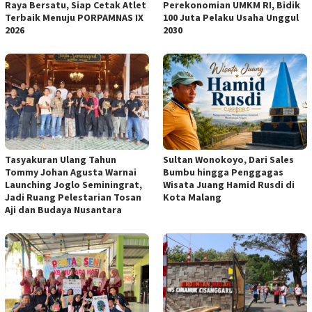
Raya Bersatu, Siap Cetak Atlet
Perekonomian UMKM RI, Bidik
Terbaik Menuju PORPAMNAS IX
100 Juta Pelaku Usaha Unggul
2026
2030
Tasyakuran Ulang Tahun
Sultan Wonokoyo, Dari Sales
Tommy Johan Agusta Warnai
Bumbu hingga Penggagas
Launching Joglo Seminingrat,
Wisata Juang Hamid Rusdi di
Jadi Ruang Pelestarian Tosan
Kota Malang
Aji dan Budaya Nusantara