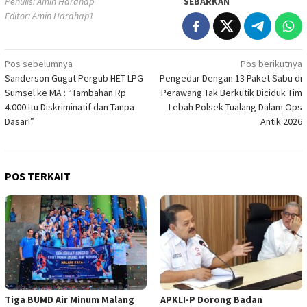
Penulis: Amin Harahap
SEBARKAN
Editor: Amin Harahap1
Navigasi
Pos sebelumnya
Pos berikutnya
Sanderson Gugat Pergub HET LPG
Pengedar Dengan 13 Paket Sabu di
pos
Sumsel ke MA : “Tambahan Rp
Perawang Tak Berkutik Diciduk Tim
4.000 Itu Diskriminatif dan Tanpa
Lebah Polsek Tualang Dalam Ops
Dasar!”
Antik 2026
POS TERKAIT
Tiga BUMD Air Minum Malang
APKLI-P Dorong Badan