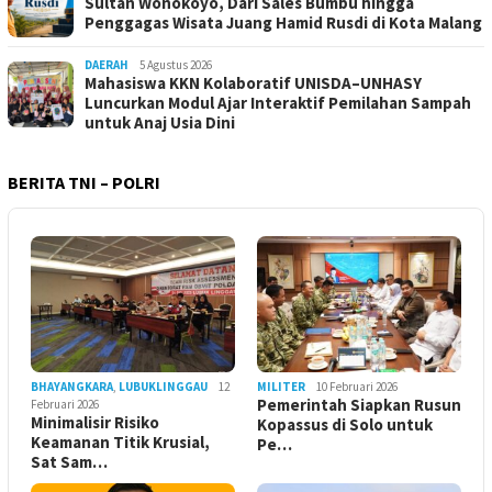
Sultan Wonokoyo, Dari Sales Bumbu hingga
Penggagas Wisata Juang Hamid Rusdi di Kota Malang
DAERAH
5 Agustus 2026
Mahasiswa KKN Kolaboratif UNISDA–UNHASY
Luncurkan Modul Ajar Interaktif Pemilahan Sampah
untuk Anaj Usia Dini
BERITA TNI – POLRI
BHAYANGKARA
,
LUBUKLINGGAU
12
MILITER
10 Februari 2026
Pemerintah Siapkan Rusun
Februari 2026
Minimalisir Risiko
Kopassus di Solo untuk
Keamanan Titik Krusial,
Pe…
Sat Sam…