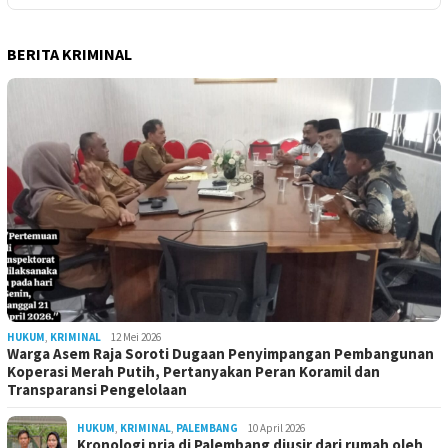
BERITA KRIMINAL
HUKUM
,
KRIMINAL
12 Mei 2026
Warga Asem Raja Soroti Dugaan Penyimpangan Pembangunan
Koperasi Merah Putih, Pertanyakan Peran Koramil dan
Transparansi Pengelolaan
HUKUM
,
KRIMINAL
,
PALEMBANG
10 April 2026
Kronologi pria di Palembang diusir dari rumah oleh