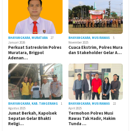
BHAYANGKARA
,
MURATARA
27
BHAYANGKARA
,
MUSIRAWAS
5
Januari 2026
November 2025
Perkuat Satreskrim Polres
Cuaca Ekstrim, Polres Mura
Muratara, Brigpol
dan Stakeholder Gelar A…
Adenan…
BHAYANGKARA
,
KAB. TANGERANG
1
BHAYANGKARA
,
MUSIRAWAS
22
Agustus 2025
April 2025
Jumat Berkah, Kapolsek
Termohon Polres Musi
Sepatan Gelar Bhakti
Rawas Tak Hadir, Hakim
Religi…
Tunda …