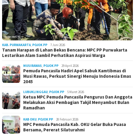
KAB. PURWAKARTA
,
POJOK PP
7 Juni 2026
Tanam Harapan di Lahan Bekas Bencana: MPC PP Purwakarta
Lestarikan Alam Sambil Perhatikan Aspirasi Warga
MUSIRAWAS
,
POJOK PP
29 April 2026
Pemuda Pancasila Hadiri Apel Sabuk Kamtibmas di
Musi Rawas, Perkuat Sinergi Menuju Indonesia Emas
2045
LUBUKLINGGAU
,
POJOK PP
5 Maret 2026
Ketua MPC Pemuda Pancasila Pengurus Dan Anggota
Melakukan Aksi Pembagian Takjil Menyambut Bulan
Ramadhan
KAB OKU
,
POJOK PP
28 Februari 2026
MPC Pemuda Pancasila Kab. OKU Gelar Buka Puasa
Bersama, Pererat Silaturahmi