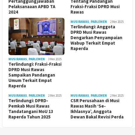
Pertanggungjawaban
Tentang Pandangan
Pelaksanaaan APBD TA
Fraksi-Fraksi DPRD Musi
2024
Rawas
MUSIRAWAS
,
PARLEMEN
2 Mei 2025
Terlindungi: Anggota
DPRD Musi Rawas
Dengarkan Penyampaian
Wabup Terkait Empat
Raperda
MUSIRAWAS
,
PARLEMEN
3 Mei 2025
Terlindungi: Fraksi-Fraksi
DPRD Musi Rawas
Sampaikan Pandangan
Umum Terkait Empat
Raperda
MUSIRAWAS
,
PARLEMEN
2 Mei 2025
MUSIRAWAS
,
PARLEMEN
2 Mei 2025
Terlindungi: DPRD-
CSR Perusahaan di Musi
Pemkab Musi Rawas
Rawas Masih ‘Se-
Tandatangani MoU 13
Ikhlasnya’, Anggota
Raperda Tahun 2025
Dewan Bakal Revisi Perda ‎