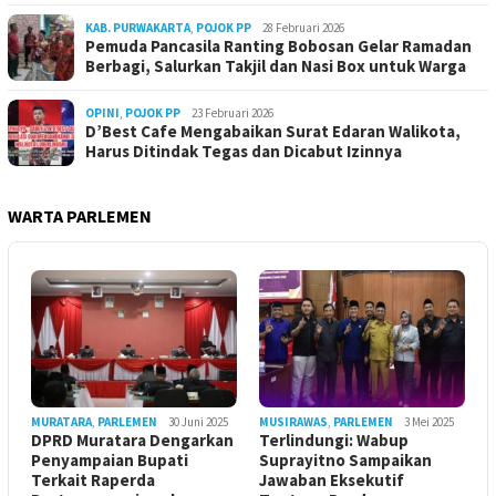
KAB. PURWAKARTA
,
POJOK PP
28 Februari 2026
Pemuda Pancasila Ranting Bobosan Gelar Ramadan
Berbagi, Salurkan Takjil dan Nasi Box untuk Warga
OPINI
,
POJOK PP
23 Februari 2026
D’Best Cafe Mengabaikan Surat Edaran Walikota,
Harus Ditindak Tegas dan Dicabut Izinnya
WARTA PARLEMEN
MURATARA
,
PARLEMEN
30 Juni 2025
MUSIRAWAS
,
PARLEMEN
3 Mei 2025
DPRD Muratara Dengarkan
Terlindungi: Wabup
Penyampaian Bupati
Suprayitno Sampaikan
Terkait Raperda
Jawaban Eksekutif