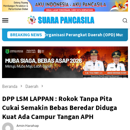
Loncat
ke
konten
Menu
Mobile
awas
BREAKING NEWS
Puncak Peringatan IPeKB Ke-19, Plt Bupati Rejang
Beranda
Daerah
DPP LSM LAPPAN : Rokok Tanpa Pita
Cukai Semakin Bebas Beredar Diduga
Kuat Ada Campur Tangan APH
Amin Harahap