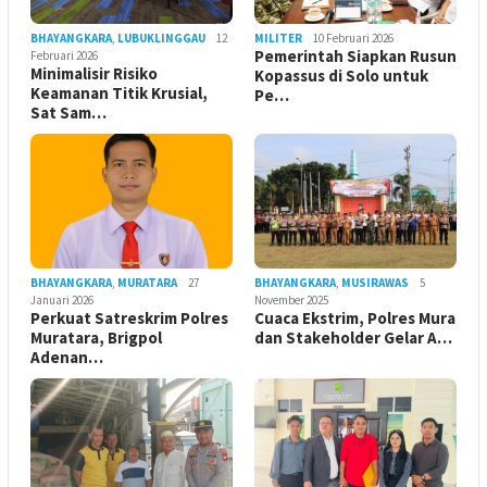
BHAYANGKARA
,
LUBUKLINGGAU
12
MILITER
10 Februari 2026
Pemerintah Siapkan Rusun
Februari 2026
Minimalisir Risiko
Kopassus di Solo untuk
Keamanan Titik Krusial,
Pe…
Sat Sam…
BHAYANGKARA
,
MURATARA
27
BHAYANGKARA
,
MUSIRAWAS
5
Januari 2026
November 2025
Perkuat Satreskrim Polres
Cuaca Ekstrim, Polres Mura
Muratara, Brigpol
dan Stakeholder Gelar A…
Adenan…