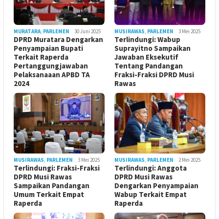
MURATARA
,
PARLEMEN
30 Juni 2025
MUSIRAWAS
,
PARLEMEN
3 Mei 2025
DPRD Muratara Dengarkan
Terlindungi: Wabup
Penyampaian Bupati
Suprayitno Sampaikan
Terkait Raperda
Jawaban Eksekutif
Pertanggungjawaban
Tentang Pandangan
Pelaksanaaan APBD TA
Fraksi-Fraksi DPRD Musi
2024
Rawas
MUSIRAWAS
,
PARLEMEN
3 Mei 2025
MUSIRAWAS
,
PARLEMEN
2 Mei 2025
Terlindungi: Fraksi-Fraksi
Terlindungi: Anggota
DPRD Musi Rawas
DPRD Musi Rawas
Sampaikan Pandangan
Dengarkan Penyampaian
Umum Terkait Empat
Wabup Terkait Empat
Raperda
Raperda