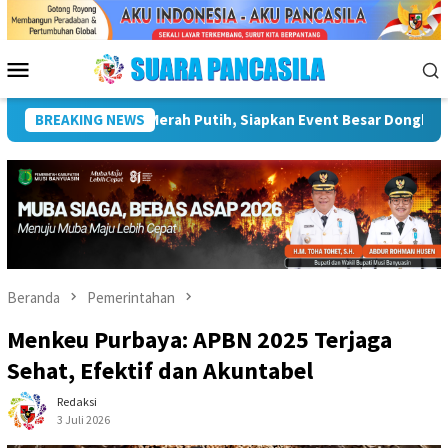
Loncat
ke
konten
Menu
Mobile
BREAKING NEWS
Plt Bupati Hendri Dukung Percepatan Penyaluran DAK Fi
Beranda
Pemerintahan
Menkeu Purbaya: APBN 2025 Terjaga
Sehat, Efektif dan Akuntabel
Redaksi
3 Juli 2026