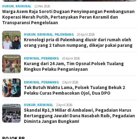
HUKUM
,
KRIMINAL
12 Mei 2026
Warga Asem Raja Soroti Dugaan Penyimpangan Pembangunan
Koperasi Merah Putih, Pertanyakan Peran Koramil dan
Transparansi Pengelolaan
HUKUM
,
KRIMINAL
,
PALEMBANG
10 April 2026
Kronologi pria di Palembang diusir dari rumah oleh
orang yang 2 tahun numpang, dikejar pakai parang
KRIMINAL
,
PERAWANG
10 April 2026
Kurang dari 24 Jam, Tim Opsnal Polsek Tualang
Ringkus Pelaku Penganiayaan
KRIMINAL
,
PERAWANG
2 April 2026
Tak Butuh Waktu Lama, Polsek Tualang Bekuk 2
Pelaku Curas Pembacokan Ojol, Dua DPO
HUKUM
,
KRIMINAL
2 April 2026
Skandal Rp1,9 Miliar di Ambalawi, Pegadaian Harus
Bertanggung Jawab! Dana Nasabah Raib, Pegadaian
Diminta Jangan Bungkam!
POJOK PP