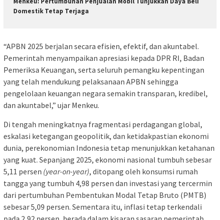
Menkeu: Pertumbuhan Penjualan Mobil Tunjukkan Daya Beli
Domestik Tetap Terjaga
“APBN 2025 berjalan secara efisien, efektif, dan akuntabel.
Pemerintah menyampaikan apresiasi kepada DPR RI, Badan
Pemeriksa Keuangan, serta seluruh pemangku kepentingan
yang telah mendukung pelaksanaan APBN sehingga
pengelolaan keuangan negara semakin transparan, kredibel,
dan akuntabel,” ujar Menkeu.
Di tengah meningkatnya fragmentasi perdagangan global,
eskalasi ketegangan geopolitik, dan ketidakpastian ekonomi
dunia, perekonomian Indonesia tetap menunjukkan ketahanan
yang kuat. Sepanjang 2025, ekonomi nasional tumbuh sebesar
5,11 persen
(year-on-year)
, ditopang oleh konsumsi rumah
tangga yang tumbuh 4,98 persen dan investasi yang tercermin
dari pertumbuhan Pembentukan Modal Tetap Bruto (PMTB)
sebesar 5,09 persen. Sementara itu, inflasi tetap terkendali
pada 2,92 persen, berada dalam kisaran sasaran pemerintah.