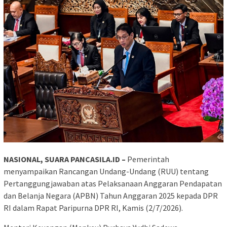
NASIONAL, SUARA PANCASILA.ID –
Pemerintah
menyampaikan Rancangan Undang-Undang (RUU) tentang
Pertanggungjawaban atas Pelaksanaan Anggaran Pendapatan
dan Belanja Negara (APBN) Tahun Anggaran 2025 kepada DPR
RI dalam Rapat Paripurna DPR RI, Kamis (2/7/2026).