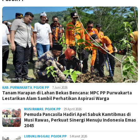
KAB. PURWAKARTA
,
POJOK PP
7 Juni 2026
Tanam Harapan di Lahan Bekas Bencana: MPC PP Purwakarta
Lestarikan Alam Sambil Perhatikan Aspirasi Warga
MUSIRAWAS
,
POJOK PP
29 April 2026
Pemuda Pancasila Hadiri Apel Sabuk Kamtibmas di
Musi Rawas, Perkuat Sinergi Menuju Indonesia Emas
2045
LUBUKLINGGAU
,
POJOK PP
5 Maret 2026