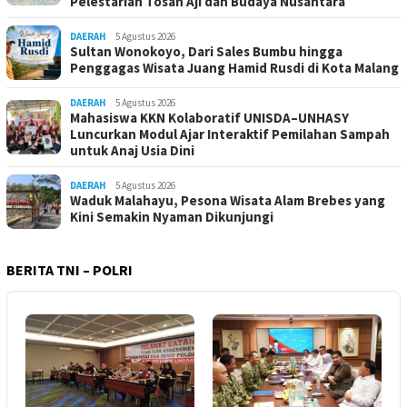
Pelestarian Tosan Aji dan Budaya Nusantara
DAERAH
5 Agustus 2026
Sultan Wonokoyo, Dari Sales Bumbu hingga
Penggagas Wisata Juang Hamid Rusdi di Kota Malang
DAERAH
5 Agustus 2026
Mahasiswa KKN Kolaboratif UNISDA–UNHASY
Luncurkan Modul Ajar Interaktif Pemilahan Sampah
untuk Anaj Usia Dini
DAERAH
5 Agustus 2026
Waduk Malahayu, Pesona Wisata Alam Brebes yang
Kini Semakin Nyaman Dikunjungi
BERITA TNI – POLRI