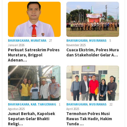
BHAYANGKARA
,
MURATARA
27
BHAYANGKARA
,
MUSIRAWAS
5
Januari 2026
November 2025
Perkuat Satreskrim Polres
Cuaca Ekstrim, Polres Mura
Muratara, Brigpol
dan Stakeholder Gelar A…
Adenan…
BHAYANGKARA
,
KAB. TANGERANG
1
BHAYANGKARA
,
MUSIRAWAS
22
Agustus 2025
April 2025
Jumat Berkah, Kapolsek
Termohon Polres Musi
Sepatan Gelar Bhakti
Rawas Tak Hadir, Hakim
Religi…
Tunda …