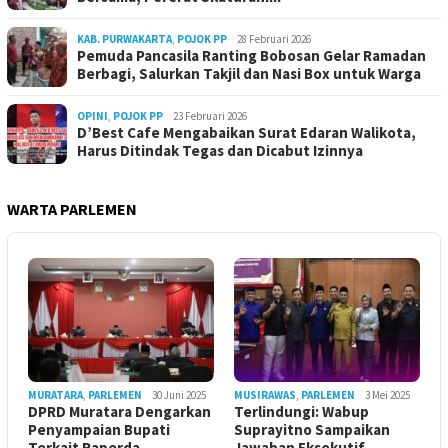
KAB. PURWAKARTA
,
POJOK PP
28 Februari 2026
Pemuda Pancasila Ranting Bobosan Gelar Ramadan
Berbagi, Salurkan Takjil dan Nasi Box untuk Warga
OPINI
,
POJOK PP
23 Februari 2026
D’Best Cafe Mengabaikan Surat Edaran Walikota,
Harus Ditindak Tegas dan Dicabut Izinnya
WARTA PARLEMEN
MURATARA
,
PARLEMEN
30 Juni 2025
MUSIRAWAS
,
PARLEMEN
3 Mei 2025
DPRD Muratara Dengarkan
Terlindungi: Wabup
Penyampaian Bupati
Suprayitno Sampaikan
Terkait Raperda
Jawaban Eksekutif