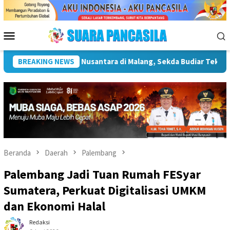
Loncat
ke
konten
Menu
Mobile
Pentingnya Infrastruktur Kebudayaan
BREAKING NEWS
Wakil Wali Kota L
Beranda
Daerah
Palembang
Palembang Jadi Tuan Rumah FESyar
Sumatera, Perkuat Digitalisasi UMKM
dan Ekonomi Halal
Redaksi