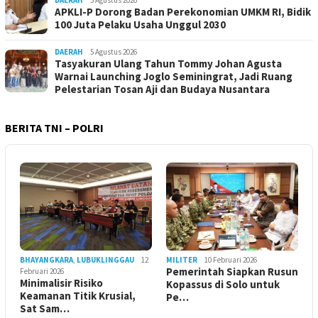
DAERAH
5 Agustus 2026
APKLI-P Dorong Badan Perekonomian UMKM RI, Bidik
100 Juta Pelaku Usaha Unggul 2030
DAERAH
5 Agustus 2026
Tasyakuran Ulang Tahun Tommy Johan Agusta
Warnai Launching Joglo Seminingrat, Jadi Ruang
Pelestarian Tosan Aji dan Budaya Nusantara
BERITA TNI – POLRI
BHAYANGKARA
,
LUBUKLINGGAU
12
MILITER
10 Februari 2026
Pemerintah Siapkan Rusun
Februari 2026
Minimalisir Risiko
Kopassus di Solo untuk
Keamanan Titik Krusial,
Pe…
Sat Sam…