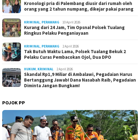
Kronologi pria di Palembang diusir dari rumah oleh
orang yang 2 tahun numpang, dikejar pakai parang
KRIMINAL
,
PERAWANG
10 April 2026
Kurang dari 24 Jam, Tim Opsnal Polsek Tualang
Ringkus Pelaku Penganiayaan
KRIMINAL
,
PERAWANG
2 April 2026
Tak Butuh Waktu Lama, Polsek Tualang Bekuk 2
Pelaku Curas Pembacokan Ojol, Dua DPO
HUKUM
,
KRIMINAL
2 April 2026
Skandal Rp1,9 Miliar di Ambalawi, Pegadaian Harus
Bertanggung Jawab! Dana Nasabah Raib, Pegadaian
Diminta Jangan Bungkam!
POJOK PP