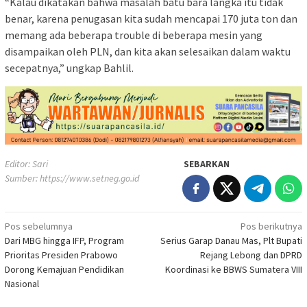
“Kalau dikatakan bahwa masalah batu bara langka itu tidak
benar, karena penugasan kita sudah mencapai 170 juta ton dan
memang ada beberapa trouble di beberapa mesin yang
disampaikan oleh PLN, dan kita akan selesaikan dalam waktu
secepatnya,” ungkap Bahlil.
Editor: Sari
SEBARKAN
Sumber:
https://www.setneg.go.id
Navigasi
Pos sebelumnya
Pos berikutnya
Dari MBG hingga IFP, Program
Serius Garap Danau Mas, Plt Bupati
pos
Prioritas Presiden Prabowo
Rejang Lebong dan DPRD
Dorong Kemajuan Pendidikan
Koordinasi ke BBWS Sumatera VIII
Nasional