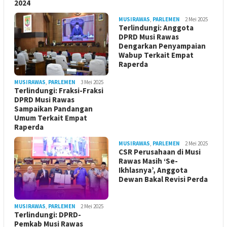
2024
MUSIRAWAS
,
PARLEMEN
2 Mei 2025
Terlindungi: Anggota
DPRD Musi Rawas
Dengarkan Penyampaian
Wabup Terkait Empat
Raperda
MUSIRAWAS
,
PARLEMEN
3 Mei 2025
Terlindungi: Fraksi-Fraksi
DPRD Musi Rawas
Sampaikan Pandangan
Umum Terkait Empat
Raperda
MUSIRAWAS
,
PARLEMEN
2 Mei 2025
CSR Perusahaan di Musi
Rawas Masih ‘Se-
Ikhlasnya’, Anggota
Dewan Bakal Revisi Perda ‎
MUSIRAWAS
,
PARLEMEN
2 Mei 2025
Terlindungi: DPRD-
Pemkab Musi Rawas