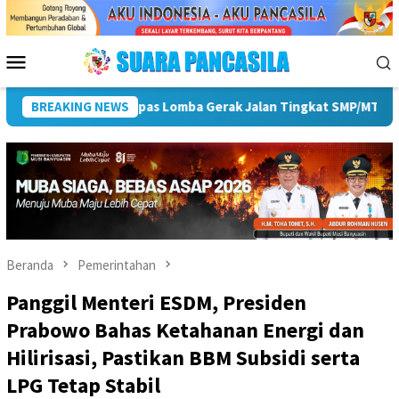
Loncat
ke
konten
Menu
Mobile
iahkan HUT ke-81 RI
BREAKING NEWS
Pemkot Lubuk Linggau Sosialisasika
Beranda
Pemerintahan
Panggil Menteri ESDM, Presiden
Prabowo Bahas Ketahanan Energi dan
Hilirisasi, Pastikan BBM Subsidi serta
LPG Tetap Stabil