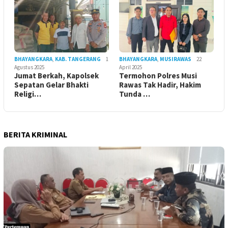
BHAYANGKARA
,
KAB. TANGERANG
1
BHAYANGKARA
,
MUSIRAWAS
22
Agustus 2025
April 2025
Jumat Berkah, Kapolsek
Termohon Polres Musi
Sepatan Gelar Bhakti
Rawas Tak Hadir, Hakim
Religi…
Tunda …
BERITA KRIMINAL