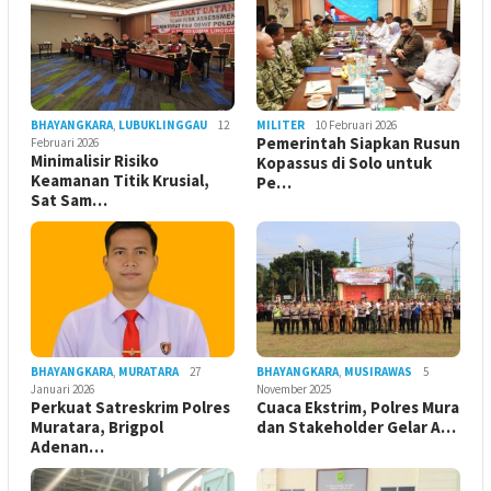
BHAYANGKARA
,
LUBUKLINGGAU
12
MILITER
10 Februari 2026
Pemerintah Siapkan Rusun
Februari 2026
Minimalisir Risiko
Kopassus di Solo untuk
Keamanan Titik Krusial,
Pe…
Sat Sam…
BHAYANGKARA
,
MURATARA
27
BHAYANGKARA
,
MUSIRAWAS
5
Januari 2026
November 2025
Perkuat Satreskrim Polres
Cuaca Ekstrim, Polres Mura
Muratara, Brigpol
dan Stakeholder Gelar A…
Adenan…