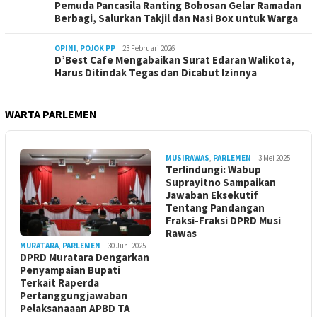
Pemuda Pancasila Ranting Bobosan Gelar Ramadan
Berbagi, Salurkan Takjil dan Nasi Box untuk Warga
OPINI
,
POJOK PP
23 Februari 2026
D’Best Cafe Mengabaikan Surat Edaran Walikota,
Harus Ditindak Tegas dan Dicabut Izinnya
WARTA PARLEMEN
MUSIRAWAS
,
PARLEMEN
3 Mei 2025
Terlindungi: Wabup
Suprayitno Sampaikan
Jawaban Eksekutif
Tentang Pandangan
Fraksi-Fraksi DPRD Musi
Rawas
MURATARA
,
PARLEMEN
30 Juni 2025
DPRD Muratara Dengarkan
Penyampaian Bupati
Terkait Raperda
Pertanggungjawaban
Pelaksanaaan APBD TA