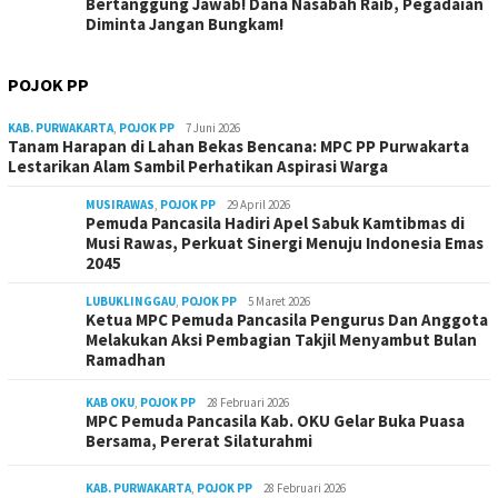
Bertanggung Jawab! Dana Nasabah Raib, Pegadaian
Diminta Jangan Bungkam!
POJOK PP
KAB. PURWAKARTA
,
POJOK PP
7 Juni 2026
Tanam Harapan di Lahan Bekas Bencana: MPC PP Purwakarta
Lestarikan Alam Sambil Perhatikan Aspirasi Warga
MUSIRAWAS
,
POJOK PP
29 April 2026
Pemuda Pancasila Hadiri Apel Sabuk Kamtibmas di
Musi Rawas, Perkuat Sinergi Menuju Indonesia Emas
2045
LUBUKLINGGAU
,
POJOK PP
5 Maret 2026
Ketua MPC Pemuda Pancasila Pengurus Dan Anggota
Melakukan Aksi Pembagian Takjil Menyambut Bulan
Ramadhan
KAB OKU
,
POJOK PP
28 Februari 2026
MPC Pemuda Pancasila Kab. OKU Gelar Buka Puasa
Bersama, Pererat Silaturahmi
KAB. PURWAKARTA
,
POJOK PP
28 Februari 2026