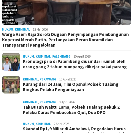
HUKUM
,
KRIMINAL
12 Mei 2026
Warga Asem Raja Soroti Dugaan Penyimpangan Pembangunan
Koperasi Merah Putih, Pertanyakan Peran Koramil dan
Transparansi Pengelolaan
HUKUM
,
KRIMINAL
,
PALEMBANG
10 April 2026
Kronologi pria di Palembang diusir dari rumah oleh
orang yang 2 tahun numpang, dikejar pakai parang
KRIMINAL
,
PERAWANG
10 April 2026
Kurang dari 24 Jam, Tim Opsnal Polsek Tualang
Ringkus Pelaku Penganiayaan
KRIMINAL
,
PERAWANG
2 April 2026
Tak Butuh Waktu Lama, Polsek Tualang Bekuk 2
Pelaku Curas Pembacokan Ojol, Dua DPO
HUKUM
,
KRIMINAL
2 April 2026
Skandal Rp1,9 Miliar di Ambalawi, Pegadaian Harus