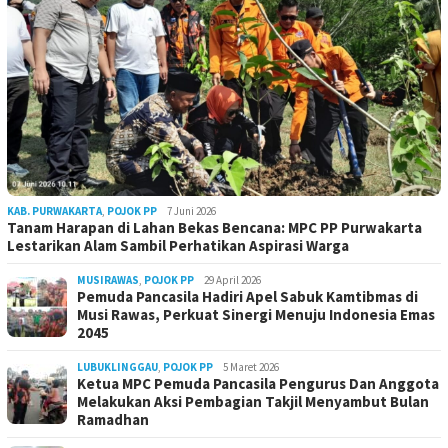
KAB. PURWAKARTA
,
POJOK PP
7 Juni 2026
Tanam Harapan di Lahan Bekas Bencana: MPC PP Purwakarta
Lestarikan Alam Sambil Perhatikan Aspirasi Warga
MUSIRAWAS
,
POJOK PP
29 April 2026
Pemuda Pancasila Hadiri Apel Sabuk Kamtibmas di
Musi Rawas, Perkuat Sinergi Menuju Indonesia Emas
2045
LUBUKLINGGAU
,
POJOK PP
5 Maret 2026
Ketua MPC Pemuda Pancasila Pengurus Dan Anggota
Melakukan Aksi Pembagian Takjil Menyambut Bulan
Ramadhan