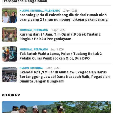
Transparansi Pengelolaan
HUKUM
,
KRIMINAL
,
PALEMBANG
10 April 2026
Kronologi pria di Palembang diusir dari rumah oleh
orang yang 2 tahun numpang, dikejar pakai parang
KRIMINAL
,
PERAWANG
10 April 2026
Kurang dari 24 Jam, Tim Opsnal Polsek Tualang
Ringkus Pelaku Penganiayaan
KRIMINAL
,
PERAWANG
2 April 2026
Tak Butuh Waktu Lama, Polsek Tualang Bekuk 2
Pelaku Curas Pembacokan Ojol, Dua DPO
HUKUM
,
KRIMINAL
2 April 2026
Skandal Rp1,9 Miliar di Ambalawi, Pegadaian Harus
Bertanggung Jawab! Dana Nasabah Raib, Pegadaian
Diminta Jangan Bungkam!
POJOK PP