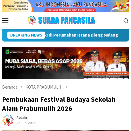
Loncat
ke
konten
Menu
Mobile
Wali Kota Lubuk Linggau Kukuhkan Pramuka Garuda dan Lepas Pe
BREAKING NEWS
Beranda
KOTA PRABUMULIH
Pembukaan Festival Budaya Sekolah
Alam Prabumulih 2026
Redaksi
22 Juni 2026