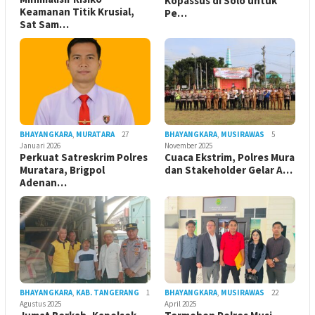
Kopassus di Solo untuk
Keamanan Titik Krusial,
Pe…
Sat Sam…
BHAYANGKARA
,
MURATARA
27
BHAYANGKARA
,
MUSIRAWAS
5
Januari 2026
November 2025
Perkuat Satreskrim Polres
Cuaca Ekstrim, Polres Mura
Muratara, Brigpol
dan Stakeholder Gelar A…
Adenan…
BHAYANGKARA
,
KAB. TANGERANG
1
BHAYANGKARA
,
MUSIRAWAS
22
Agustus 2025
April 2025