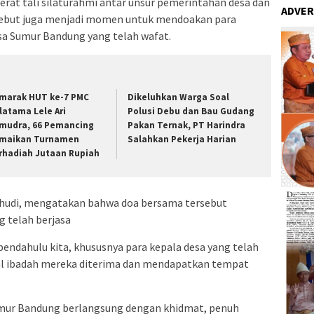
rat tali silaturahmi antar unsur pemerintahan desa dan
ADVER
ersebut juga menjadi momen untuk mendoakan para
a Sumur Bandung yang telah wafat.
marak HUT ke-7 PMC
Dikeluhkan Warga Soal
latama Lele Ari
Polusi Debu dan Bau Gudang
mudra, 66 Pemancing
Pakan Ternak, PT Harindra
maikan Turnamen
Salahkan Pekerja Harian
rhadiah Jutaan Rupiah
shudi, mengatakan bahwa doa bersama tersebut
g telah berjasa
endahulu kita, khususnya para kepala desa yang telah
al ibadah mereka diterima dan mendapatkan tempat
umur Bandung berlangsung dengan khidmat, penuh