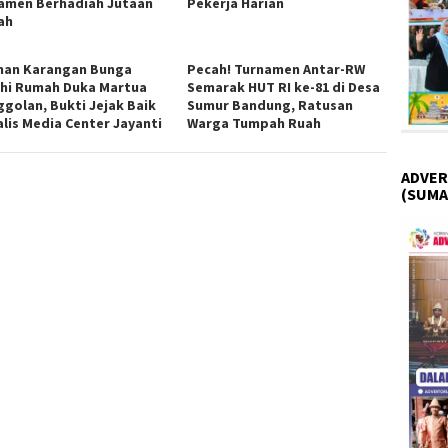
amen Berhadiah Jutaan
Pekerja Harian
ah
han Karangan Bunga
Pecah! Turnamen Antar-RW
hi Rumah Duka Martua
Semarak HUT RI ke-81 di Desa
ggolan, Bukti Jejak Baik
Sumur Bandung, Ratusan
alis Media Center Jayanti
Warga Tumpah Ruah
ADVER
(SUMA