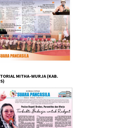
TORIAL MITHA-WURJA (KAB.
S)