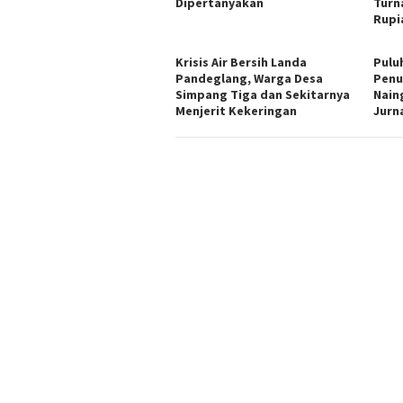
Dipertanyakan
Turn
Rupi
Krisis Air Bersih Landa
Pulu
Pandeglang, Warga Desa
Penu
Simpang Tiga dan Sekitarnya
Nain
Menjerit Kekeringan
Jurn