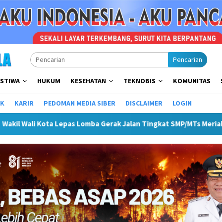
Pencarian
ISTIWA
HUKUM
KESEHATAN
TEKNOBIS
KOMUNITAS
IK
KARIR
PEDOMAN MEDIA SIBER
DISCLAIMER
LOGIN
as Lomba Gerak Jalan Tingkat SMP/MTs Meriahkan HUT ke-81 RI