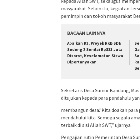
kepada Allah SWT, sekaligus mempere
masyarakat. Selain itu, kegiatan t
pemimpin dan tokoh masyarakat Des
BACAAN LAINNYA
Abaikan K3, Proyek RKB SDN
Se
Sodong 2 Senilai Rp883 Juta
Ga
Disorot, Keselamatan Siswa
Sa
Dipertanyakan
Ra
Be
Sekretaris Desa Sumur Bandung, Ma
ditujukan kepada para pendahulu yan
membangun desa.”Kita doakan para p
mendahului kita. Semoga segala am
terbaik di sisi Allah SWT,” ujarnya.
Pengajian rutin Pemerintah Desa S