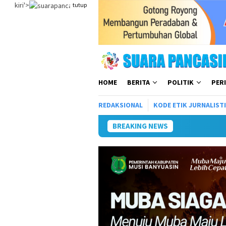
Loncat
kiri'>
tutup
ke
konten
HOME
BERITA
POLITIK
PER
REDAKSIONAL
KODE ETIK JURNALIST
BREAKING NEWS
Wakil Wali Kota Lep