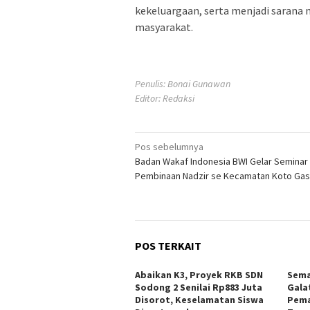
kekeluargaan, serta menjadi saran
masyarakat.
Penulis: Bonai Gunawan
Editor: Redaksi
Navigasi
Pos sebelumnya
Badan Wakaf Indonesia BWI Gelar Seminar
pos
Pembinaan Nadzir se Kecamatan Koto Gas
POS TERKAIT
Abaikan K3, Proyek RKB SDN
Sema
Sodong 2 Senilai Rp883 Juta
Gala
Disorot, Keselamatan Siswa
Pema