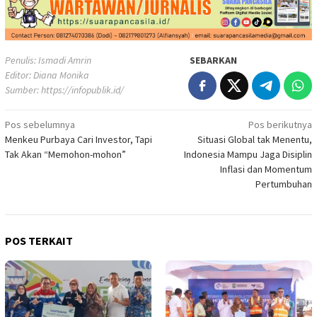
Penulis: Ismadi Amrin
SEBARKAN
Editor: Diana Monika
Sumber:
https://infopublik.id/
Navigasi
Pos sebelumnya
Pos berikutnya
Menkeu Purbaya Cari Investor, Tapi
Situasi Global tak Menentu,
pos
Tak Akan “Memohon-mohon”
Indonesia Mampu Jaga Disiplin
Inflasi dan Momentum
Pertumbuhan
POS TERKAIT