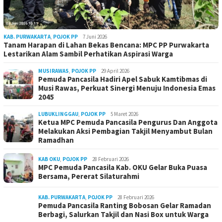
KAB. PURWAKARTA
,
POJOK PP
7 Juni 2026
Tanam Harapan di Lahan Bekas Bencana: MPC PP Purwakarta
Lestarikan Alam Sambil Perhatikan Aspirasi Warga
MUSIRAWAS
,
POJOK PP
29 April 2026
Pemuda Pancasila Hadiri Apel Sabuk Kamtibmas di
Musi Rawas, Perkuat Sinergi Menuju Indonesia Emas
2045
LUBUKLINGGAU
,
POJOK PP
5 Maret 2026
Ketua MPC Pemuda Pancasila Pengurus Dan Anggota
Melakukan Aksi Pembagian Takjil Menyambut Bulan
Ramadhan
KAB OKU
,
POJOK PP
28 Februari 2026
MPC Pemuda Pancasila Kab. OKU Gelar Buka Puasa
Bersama, Pererat Silaturahmi
KAB. PURWAKARTA
,
POJOK PP
28 Februari 2026
Pemuda Pancasila Ranting Bobosan Gelar Ramadan
Berbagi, Salurkan Takjil dan Nasi Box untuk Warga