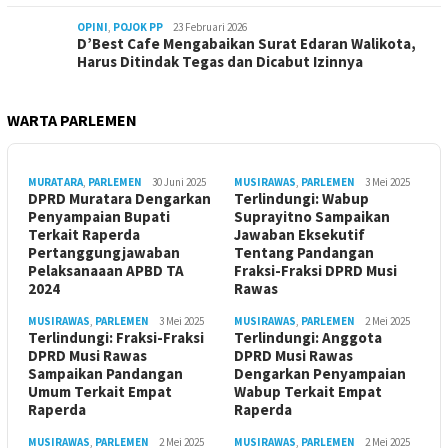
OPINI
,
POJOK PP
23 Februari 2026
D’Best Cafe Mengabaikan Surat Edaran Walikota,
Harus Ditindak Tegas dan Dicabut Izinnya
WARTA PARLEMEN
MURATARA
,
PARLEMEN
30 Juni 2025
MUSIRAWAS
,
PARLEMEN
3 Mei 2025
DPRD Muratara Dengarkan
Terlindungi: Wabup
Penyampaian Bupati
Suprayitno Sampaikan
Terkait Raperda
Jawaban Eksekutif
Pertanggungjawaban
Tentang Pandangan
Pelaksanaaan APBD TA
Fraksi-Fraksi DPRD Musi
2024
Rawas
MUSIRAWAS
,
PARLEMEN
3 Mei 2025
MUSIRAWAS
,
PARLEMEN
2 Mei 2025
Terlindungi: Fraksi-Fraksi
Terlindungi: Anggota
DPRD Musi Rawas
DPRD Musi Rawas
Sampaikan Pandangan
Dengarkan Penyampaian
Umum Terkait Empat
Wabup Terkait Empat
Raperda
Raperda
MUSIRAWAS
,
PARLEMEN
2 Mei 2025
MUSIRAWAS
,
PARLEMEN
2 Mei 2025