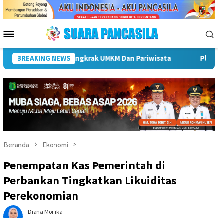
Loncat
ke
konten
Menu
Mobile
ndri Dukung Percepatan Penyaluran DAK Fisik Dan Dana Desa Di 
BREAKING NEWS
Beranda
Ekonomi
Penempatan Kas Pemerintah di
Perbankan Tingkatkan Likuiditas
Perekonomian
Diana Monika