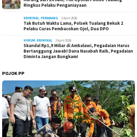
Ringkus Pelaku Penganiayaan
KRIMINAL
,
PERAWANG
2 April 2026
Tak Butuh Waktu Lama, Polsek Tualang Bekuk 2
Pelaku Curas Pembacokan Ojol, Dua DPO
HUKUM
,
KRIMINAL
2 April 2026
Skandal Rp1,9 Miliar di Ambalawi, Pegadaian Harus
Bertanggung Jawab! Dana Nasabah Raib, Pegadaian
Diminta Jangan Bungkam!
POJOK PP